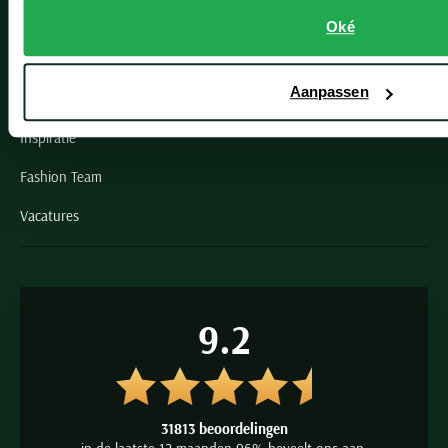
Grote maten herenkleding
Oké
Paul & Shark specialist
Aanpassen
VIP member
Inspiratie
Fashion Team
Vacatures
9.2
31813 beoordelingen