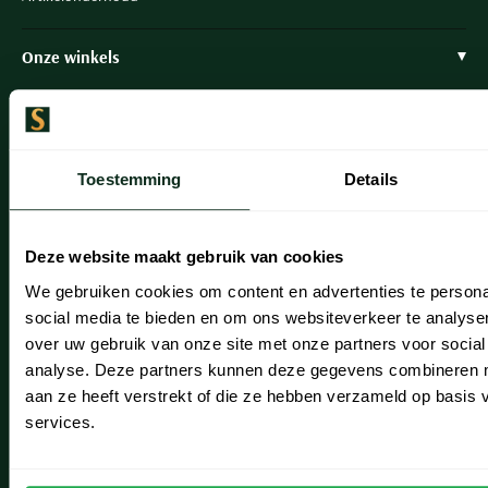
Onze winkels
Onze winkels
Heemstede
Toestemming
Details
Hillegom
Leiderdorp
Deze website maakt gebruik van cookies
Lisse
We gebruiken cookies om content en advertenties te persona
Noordwijk
social media te bieden en om ons websiteverkeer te analyse
over uw gebruik van onze site met onze partners voor social
Oegstgeest
analyse. Deze partners kunnen deze gegevens combineren me
aan ze heeft verstrekt of die ze hebben verzameld op basis
Openingstijden winkels
services.
Schulte Herenmode