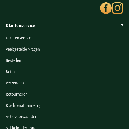
Seidensticker
Slater
State of Art
Klantenservice
Superdry
Klantenservice
Tenson
Thomas Maine
Veelgestelde vragen
Tommy Hilfiger
Bestellen
Tramarossa
Betalen
UBR
Verzenden
Vanguard
Wellington of Billmore
Retourneren
William Lockie
Klachtenafhandeling
Xacus
Actievoorwaarden
Alle merken
Artikelonderhoud