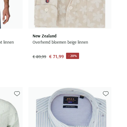
New Zealand
t linnen
Overhemd bloemen beige linnen
€ 71,99
- 20%
€ 89,99
Toevoegen aan favorieten
Toevoegen aa