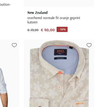
button-
New Zealand
overhemd normale fit oranje geprint
katoen
€ 40,00
- 50%
€ 79,99
Toevoegen aan favorieten
Toevoegen aa