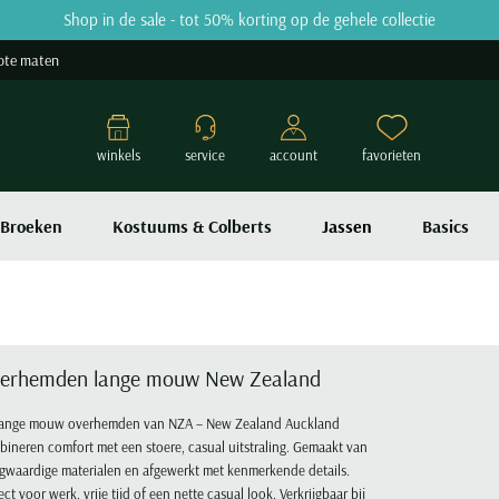
Shop in de sale - tot 50% korting op de gehele collectie
ote maten
winkels
service
account
favorieten
Broeken
Kostuums & Colberts
Jassen
Basics
erhemden lange mouw New Zealand
lange mouw overhemden van NZA – New Zealand Auckland
ineren comfort met een stoere, casual uitstraling. Gemaakt van
gwaardige materialen en afgewerkt met kenmerkende details.
ect voor werk, vrije tijd of een nette casual look. Verkrijgbaar bij