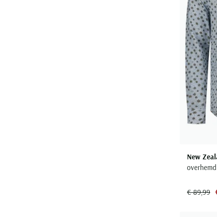
New Zeal
overhemd 
€ 89,99