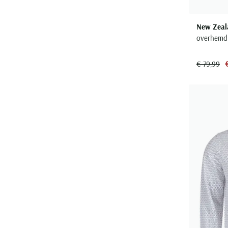
New Zeal
overhemd 
€ 79,99