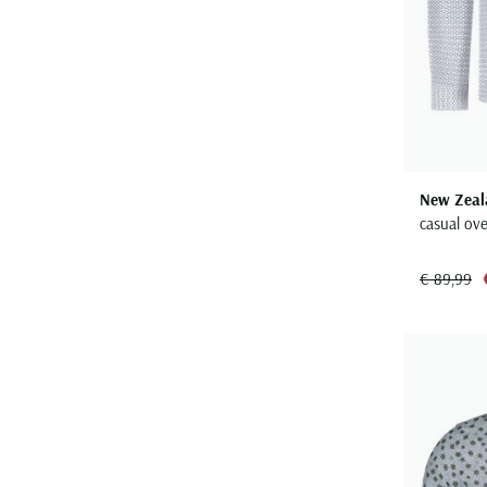
New Zeal
casual ove
€ 89,99