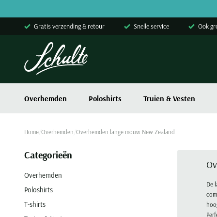
Skip to content
Gratis verzending & retour
Snelle service
Ook gr
Overhemden
Poloshirts
Truien & Vesten
Home
Overhemden
Overhemden lange mouw New Zealand
Categorieën
Ov
Overhemden
De 
Poloshirts
comb
T-shirts
hoo
Perf