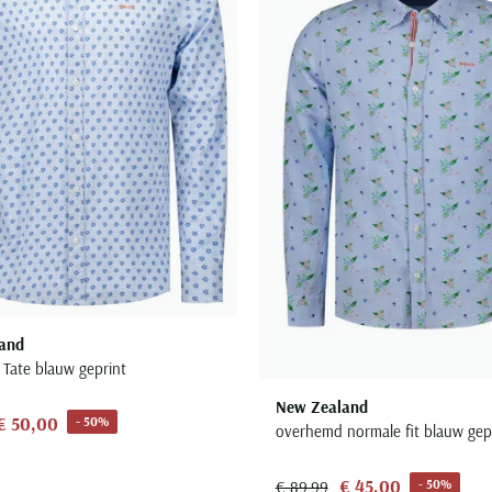
and
Tate blauw geprint
New Zealand
€ 50,00
- 50%
overhemd normale fit blauw gepr
€ 45,00
- 50%
€ 89,99