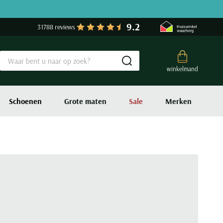
9.2
31788 reviews
Submit search
winkelmand
Schoenen
Grote maten
Sale
Merken