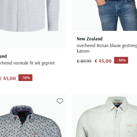
New Zealand
overhemd Ronan blauw gestreep
katoen
and
€ 45,00
- 50%
€ 89,99
rhemd normale fit wit geprint
€ 45,00
- 50%
Toevoegen aan favorieten