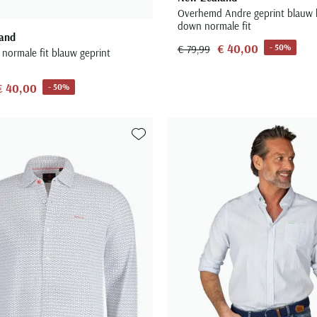
Overhemd Andre geprint blauw 
down normale fit
and
€ 40,00
- 50%
€ 79,99
normale fit blauw geprint
€ 40,00
- 50%
Toevoegen aan favorieten