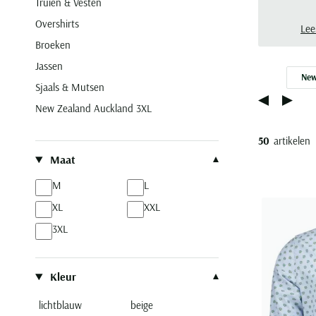
Truien & Vesten
Sch
Overshirts
Lee
Broeken
Jassen
New
Sjaals & Mutsen
New Zealand Auckland 3XL
50
artikelen
Filteren op
Maat
M
L
XL
XXL
3XL
Kleur
lichtblauw
beige