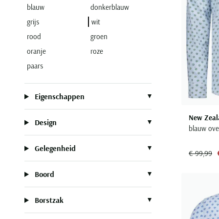
blauw
donkerblauw
grijs
wit
rood
groen
oranje
roze
paars
Eigenschappen
New Zeal
Design
blauw ove
Gelegenheid
€ 99,99
Boord
Borstzak