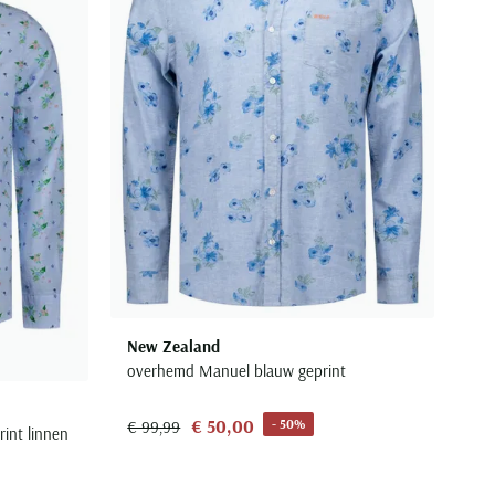
New Zealand
overhemd Manuel blauw geprint
€ 50,00
- 50%
€ 99,99
int linnen