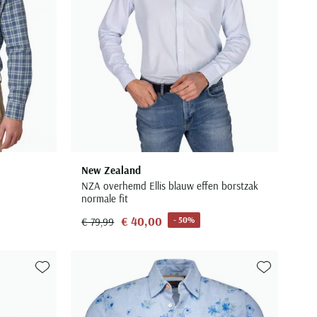
New Zealand
NZA overhemd Ellis blauw effen borstzak
normale fit
€ 40,00
- 50%
€ 79,99
Toevoegen aan favorieten
Toevoegen aa