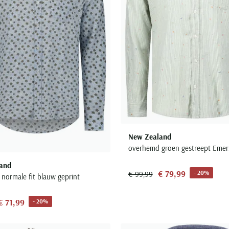
New Zealand
overhemd groen gestreept Eme
and
€ 79,99
- 20%
€ 99,99
normale fit blauw geprint
€ 71,99
- 20%