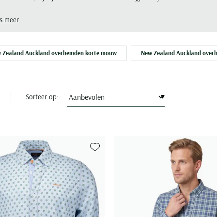
ulte Herenmode.
s meer
 Zealand Auckland overhemden korte mouw
New Zealand Auckland over
Sorteer op:
Toevoegen aan favorieten