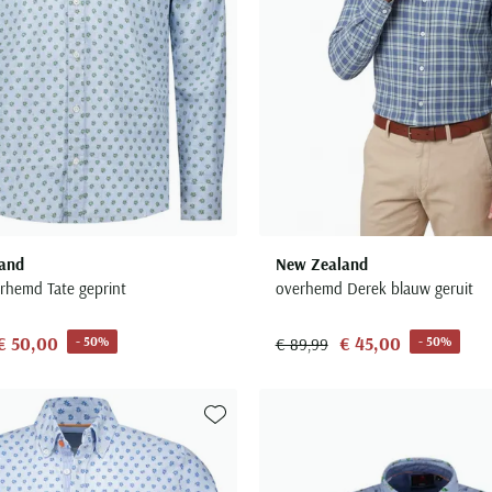
and
New Zealand
rhemd Tate geprint
overhemd Derek blauw geruit
€ 50,00
€ 45,00
- 50%
- 50%
€ 89,99
Toevoegen aan favorieten