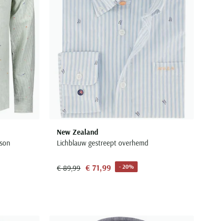
New Zealand
rson
Lichblauw gestreept overhemd
€ 71,99
- 20%
€ 89,99