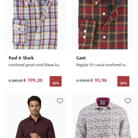
Paul & Shark
Gant
overhemd geruit rood blauw katoen
Regular Fit casual overhemd rood geruit
€ 199,20
€ 95,96
-
-
€ 249,00
€ 119,95
20%
20%
Toevoegen aan favorieten
Toevoe