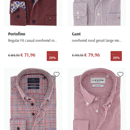
Portofino
Gant
Regular Fit casual overhemd rood
overhemd rood geruit lange mouw
€ 71,96
€ 79,96
-
-
€ 89,95
€ 99,95
20%
20%
Toevoegen aan favorieten
Toevoe