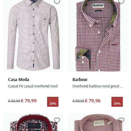
Toevoegen aan favorieten
Toevoe
Casa Moda
Barbour
Casual Fit casual overhemd rood
Overhemd barbour rood geruit katoen slim fit
€ 79,99
€ 79,96
-
-
€ 99,99
€ 99,95
20%
20%
Toevoegen aan favorieten
Toevoe