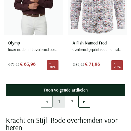
Olymp
A Fish Named Fred
luxor modern fit overhemd bordeaux
overhemd geprint rood normale fit
€ 63,96
€ 71,96
-
-
€ 79,95
€ 89,95
20%
20%
Toon volgende artikelen
Vorige
Volgende
1
2
Current Page
Page
Kracht en Stijl: Rode overhemden voor
heren