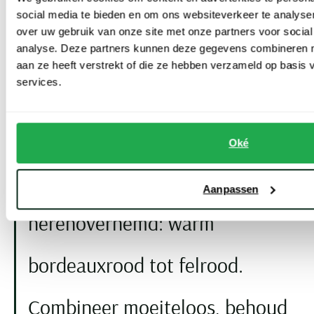
uitstraling. Gewoon rood is opvallend maar straalt ook meer macht
social media te bieden en om ons websiteverkeer te analyse
uit. Felrood neigt naar passie, en lichtrood voegt een vleugje zomer
over uw gebruik van onze site met onze partners voor social
toe.
analyse. Deze partners kunnen deze gegevens combineren me
Variaties hierop zijn (zalm)
roze overhemden
, dat afgeleid is van het
aan ze heeft verstrekt of die ze hebben verzameld op basis
services.
rood, of roodpaars. Veel overhemden hebben een rode kleur.
Maar het is ook mogelijk om voor een ruitjes- of streepjespatroon
te kiezen. Of een ander vrolijk printje.
Oké
Vind jouw perfecte rode
Aanpassen
herenoverhemd: warm
bordeauxrood tot felrood.
Combineer moeiteloos, behoud