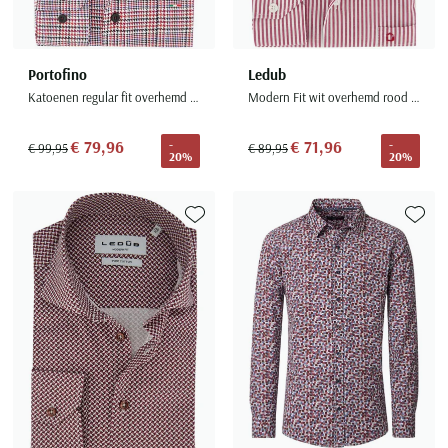
Portofino
Ledub
Katoenen regular fit overhemd rood geruit
Modern Fit wit overhemd rood gestreept
€ 79,96
€ 71,96
-
-
€ 99,95
€ 89,95
20%
20%
Toevoegen aan favorieten
Toevoe