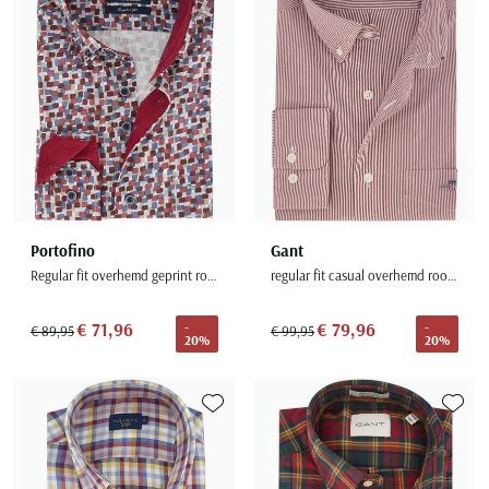
Portofino
Gant
Regular fit overhemd geprint rood katoen
regular fit casual overhemd rood gestreept
€ 71,96
€ 79,96
-
-
€ 89,95
€ 99,95
20%
20%
Toevoegen aan favorieten
Toevoe