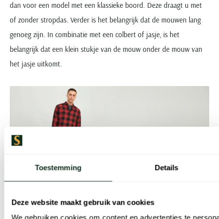
dan voor een model met een klassieke boord. Deze draagt u met
of zonder stropdas. Verder is het belangrijk dat de mouwen lang
genoeg zijn. In combinatie met een colbert of jasje, is het
belangrijk dat een klein stukje van de mouw onder de mouw van
het jasje uitkomt.
Welke kleur rood moet ik nemen?
Toestemming
Details
Een overhemd is in verschillende tinten rood verkrijgbaar. Een
Deze website maakt gebruik van cookies
bordeaux rood overhemd voor heren heeft een warme en rustige
We gebruiken cookies om content en advertenties te persona