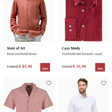
State of Art
Casa Moda
Rood overhemd linnen
Overhemd met borstzak casual fit rood met witte knopen button-down collar
€ 87,96
€ 55,99
-
-
€ 109,95
€ 69,99
20%
20%
Toevoegen aan favorieten
Toevoe