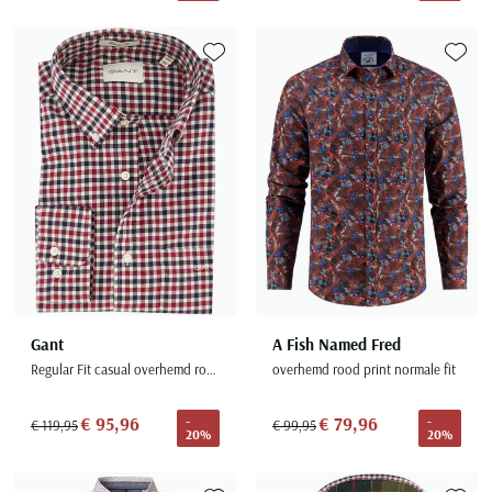
Toevoegen aan favorieten
Toevoe
Gant
A Fish Named Fred
Regular Fit casual overhemd rood katoen
overhemd rood print normale fit
€ 95,96
€ 79,96
-
-
€ 119,95
€ 99,95
20%
20%