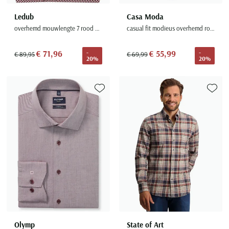
Ledub
Casa Moda
overhemd mouwlengte 7 rood patroon 100% katoen
casual fit modieus overhemd rood geprint
€ 71,96
€ 55,99
-
-
€ 89,95
€ 69,99
20%
20%
Toevoegen aan favorieten
Toevoe
Olymp
State of Art