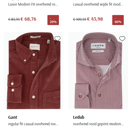
Luxor Modern Fit overhemd rood
casual overhemd wijde fit rood donkerblauw geruit katoen
€ 68,76
€ 43,98
-
-
€ 85,95
€ 109,95
20%
60%
Toevoegen aan favorieten
Toevoe
Gant
Ledub
regular fit casual overhemd roest corduroy katoen
overhemd rood geprint modern fit