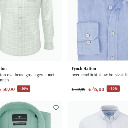
tton
Fynch Hatton
ton overhemd groen geruit met
overhemd lichtblauw borstzak l
innen
€ 30,00
€ 45,00
- 50%
- 50%
€ 89,99
Toevoegen aan favorieten