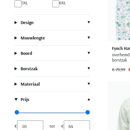
5XL
6XL
Design
Mouwlengte
Fynch Ha
Boord
overhemd 
borstzak
Borstzak
€ 79,99
Materiaal
Prijs
Range slider min value
Range slider max value
€
tot
€