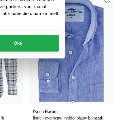
ze partners voor social
Toevoegen aan favorieten
Toevoegen aa
nformatie die u aan ze heeft
Oké
Fynch Hatton
fit
linnen overhemd middenblauw borstzak