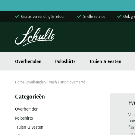
Skip to content
Gratis verzending & retour
Snelle service
Ook gr
Overhemden
Poloshirts
Truien & Vesten
Home
Overhemden
Fynch Hatton overhemd
Categorieën
Fy
Overhemden
Voor
Poloshirts
Dui
Truien & Vesten
flai
tren