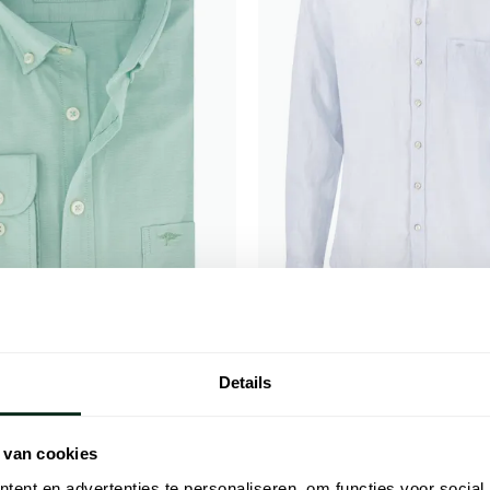
tton
Fynch Hatton
xford overhemd turquoise
Fynch-Hatton overhemd lichtbla
Details
licht gestreept
€ 35,00
€ 45,00
- 50%
- 50%
€ 89,99
 van cookies
ent en advertenties te personaliseren, om functies voor social