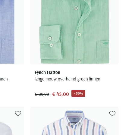
Fynch Hatton
innen
lange mouw overhemd groen linnen
€ 45,00
- 50%
€ 89,99
Toevoegen aan favorieten
Toevoegen aa