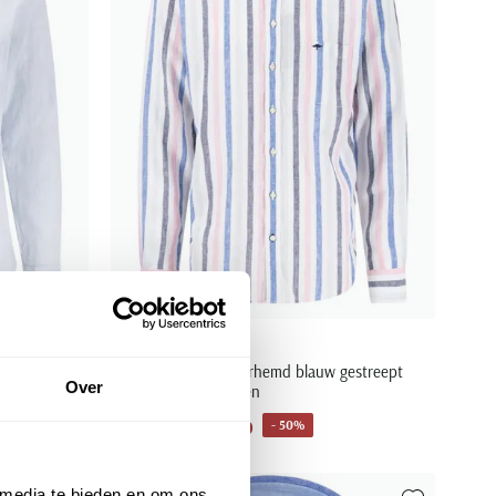
Fynch Hatton
uw linnen
Fynch-Hatton overhemd blauw gestreept
Over
met borstzak linnen
€ 45,00
- 50%
€ 89,99
 media te bieden en om ons