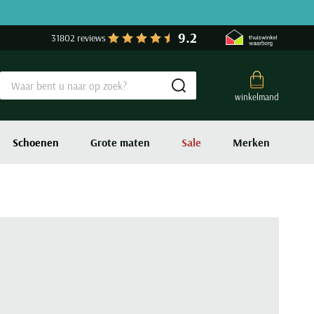
9.2
31802 reviews
Submit search
winkelmand
Schoenen
Grote maten
Sale
Merken