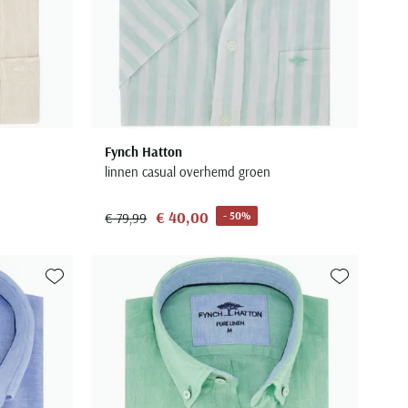
Fynch Hatton
linnen casual overhemd groen
€ 40,00
- 50%
€ 79,99
Toevoegen aan favorieten
Toevoegen aa