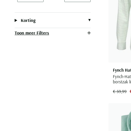
Minimum value input
Maximum value input
Korting
Toon meer Filters
Fynch Ha
Fynch-Hat
borstzak l
€ 59,99