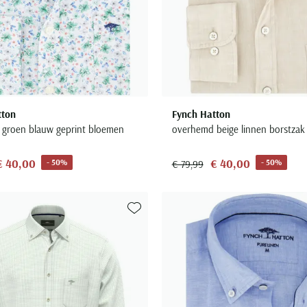
tton
Fynch Hatton
groen blauw geprint bloemen
overhemd beige linnen borstzak
€ 40,00
€ 40,00
- 50%
- 50%
€ 79,99
Toevoegen aan favorieten