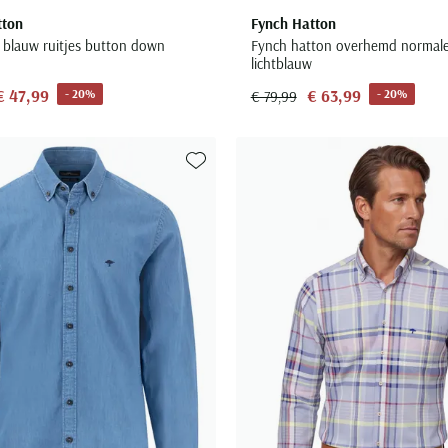
tton
Fynch Hatton
blauw ruitjes button down
Fynch hatton overhemd normale 
lichtblauw
€ 47,99
€ 63,99
- 20%
- 20%
€ 79,99
Toevoegen aan favorieten