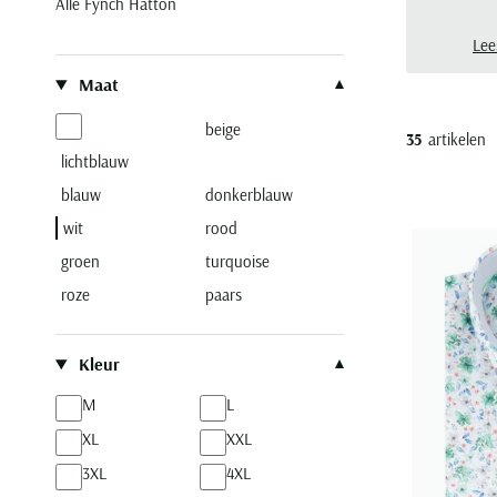
Alle Fynch Hatton
casu
een 
Lee
Filteren op
Maat
beige
35
artikelen
lichtblauw
blauw
donkerblauw
wit
rood
groen
turquoise
roze
paars
Kleur
M
L
XL
XXL
3XL
4XL