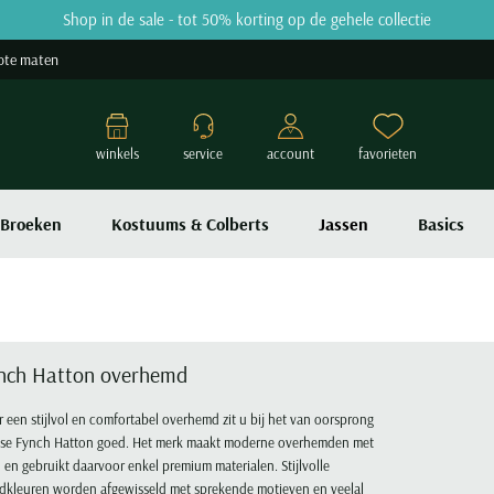
Shop in de sale - tot 50% korting op de gehele collectie
ote maten
winkels
service
account
favorieten
Broeken
Kostuums & Colberts
Jassen
Basics
nch Hatton overhemd
 een stijlvol en comfortabel overhemd zit u bij het van oorsprong
tse Fynch Hatton goed. Het merk maakt moderne overhemden met
r, en gebruikt daarvoor enkel premium materialen. Stijlvolle
dkleuren worden afgewisseld met sprekende motieven en veelal