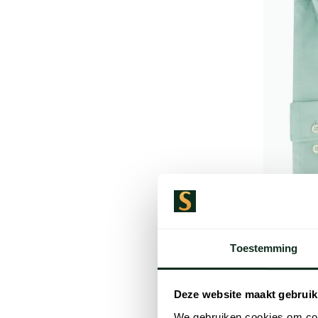
Fynch Ha
Premium O
Toestemming
borstzak
€ 69,99
Deze website maakt gebruik
We gebruiken cookies om cont