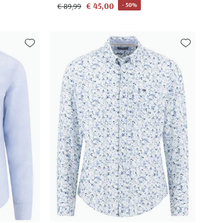
€ 45,00
- 50%
€ 89,99
Toevoegen aan favorieten
Toevoegen aa