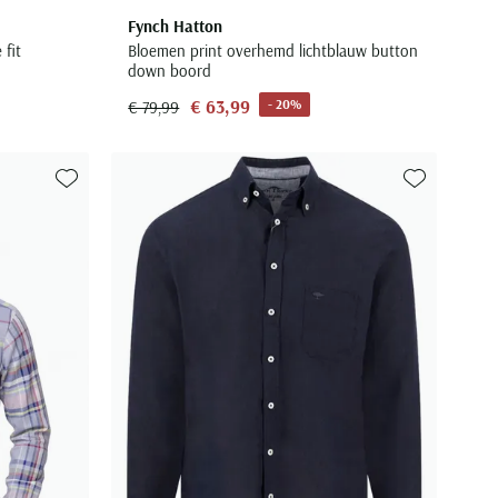
Fynch Hatton
fit
Bloemen print overhemd lichtblauw button
down boord
€ 63,99
- 20%
€ 79,99
Toevoegen aan favorieten
Toevoegen aa