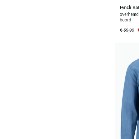
Fynch Ha
overhemd 
boord
€ 59,99