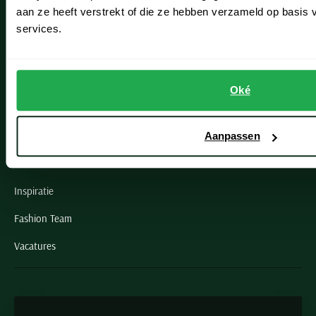
Oegstgeest
aan ze heeft verstrekt of die ze hebben verzameld op basis
services.
Openingstijden winkels
Schulte Herenmode
Oké
Grote maten herenkleding
Paul & Shark specialist
Aanpassen
VIP member
Inspiratie
Fashion Team
Vacatures