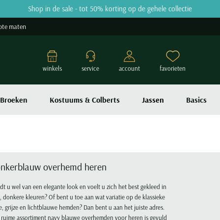
Shop in de sale - tot 50% korting op de gehele collectie
ote maten
winkels
service
account
favorieten
Broeken
Kostuums & Colberts
Jassen
Basics
nkerblauw overhemd heren
t u wel van een elegante look en voelt u zich het best gekleed in
e, donkere kleuren? Of bent u toe aan wat variatie op de klassieke
e, grijze en lichtblauwe hemden? Dan bent u aan het juiste adres.
 ruime assortiment navy blauwe overhemden voor heren is gevuld