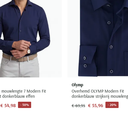
Olymp
 mouwlengte 7 Modern Fit
Overhemd OLYMP Modern Fit
it donkerblauw effen
donkerblauw strijkvrij mouwleng
€ 54,98
€ 55,96
- 50%
- 20%
€ 69,95