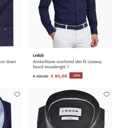
Ledub
tton down
donkerblauw overhemd slim fit cutaway
boord mouwlengte 7
€ 84,00
- 20%
€ 105,00
Toevoegen aan favorieten
Toevoegen aa