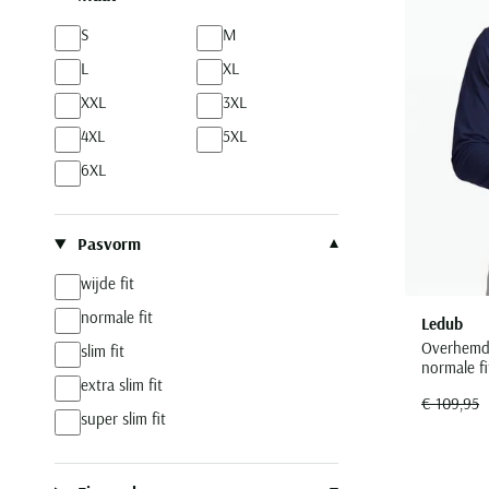
PME Legend
S
M
Paul & Shark
L
XL
Pierre Cardin
XXL
3XL
Polo Ralph Lauren
4XL
5XL
Portofino
6XL
Profuomo
R2
Pasvorm
Seidensticker
wijde fit
State of Art
normale fit
Ledub
Superdry
Overhemd
slim fit
Tommy Hilfiger
normale f
extra slim fit
Vanguard
€ 109,95
super slim fit
Venti
Xacus