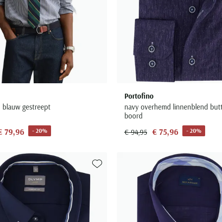
Portofino
blauw gestreept
navy overhemd linnenblend bu
boord
€ 79,96
€ 75,96
- 20%
- 20%
€ 94,95
Toevoegen aan favorieten