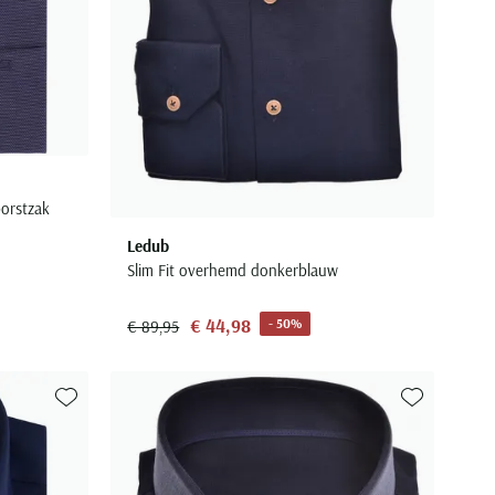
borstzak
Ledub
Slim Fit overhemd donkerblauw
€ 44,98
- 50%
€ 89,95
Toevoegen aan favorieten
Toevoegen aa