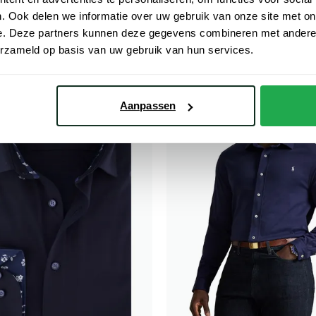
lange mouw donkerblauw geruit
Overhemd Custom Fit navy wit g
linnen
. Ook delen we informatie over uw gebruik van onze site met on
e. Deze partners kunnen deze gegevens combineren met andere i
€ 80,00
€ 156,00
- 20%
- 20%
€ 195,00
erzameld op basis van uw gebruik van hun services.
Toevoegen aan favorieten
Aanpassen