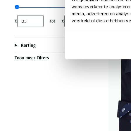
overhemd 
websiteverkeer te analyseren
Range slider min value
Range slider max value
media, adverteren en analys
€ 100,00
verstrekt of die ze hebben v
€
tot
€
Minimum value input
Maximum value input
Korting
Toon meer Filters