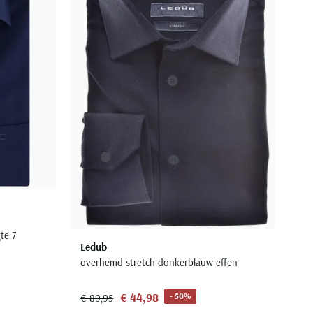
te 7
Ledub
overhemd stretch donkerblauw effen
€ 44,98
- 50%
€ 89,95