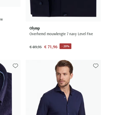
uw
Olymp
Overhemd mouwlengte 7 navy Level Five
€ 71,96
- 20%
€ 89,95
Toevoegen aan favorieten
Toevoegen aa