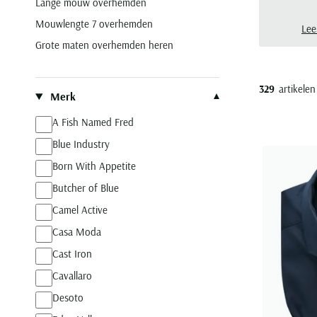
Lange mouw overhemden
met 
Mouwlengte 7 overhemden
dat
Lee
zake
Grote maten overhemden heren
Filteren op
329
artikelen
Merk
A Fish Named Fred
Blue Industry
Born With Appetite
Butcher of Blue
Camel Active
Casa Moda
Cast Iron
Cavallaro
Desoto