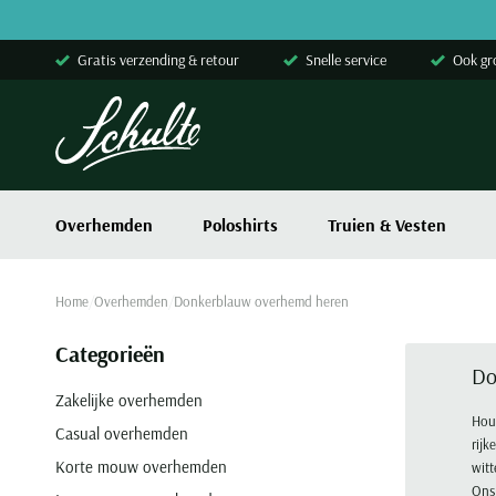
Skip to content
Gratis verzending & retour
Snelle service
Ook gr
Overhemden
Poloshirts
Truien & Vesten
Home
Overhemden
Donkerblauw overhemd heren
Categorieën
Do
Zakelijke overhemden
Houd
Casual overhemden
rijk
Korte mouw overhemden
witt
Ons