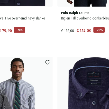
Polo Ralph Lauren
el Five overhemd navy slanke
Big en Tall overhemd donkerbla
€ 79,96
€ 132,00
- 20%
- 20%
€ 165,00
Toevoegen aan favorieten