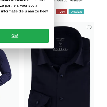
estreept
Modern Fit overhemden donkerblauw
ze partners voor social
nformatie die u aan ze heeft
€ 76,00
- 20%
Extra lang
€ 95,00
Toevoegen aan favorieten
Toevoegen aa
Oké