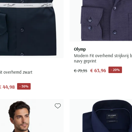
Olymp
Modern Fit overhemd strijkvrij 
navy geprint
€ 63,96
- 20%
€ 79,95
it overhemd zwart
€ 44,98
- 50%
Toevoegen aan favorieten