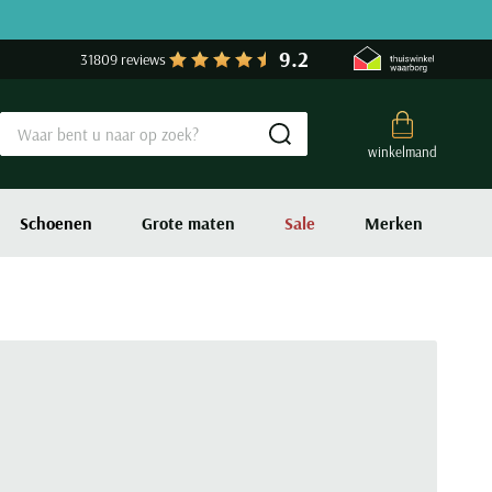
9.2
31809 reviews
Submit search
winkelmand
Schoenen
Grote maten
Sale
Merken