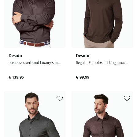
Desoto
Desoto
business overhemd Luxury slim fit bruin effen katoen
Regular Fit poloshirt lange mouw bruin
€ 139,95
€ 99,99
Toevoegen aan favorieten
Toevoe