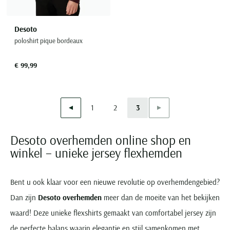
Desoto
poloshirt pique bordeaux
€ 99,99
Vorige
Volgende
1
2
3
Page
Page
Current Page
Desoto overhemden online shop en
winkel – unieke jersey flexhemden
Bent u ook klaar voor een nieuwe revolutie op overhemdengebied?
Dan zijn
Desoto overhemden
meer dan de moeite van het bekijken
waard! Deze unieke flexshirts gemaakt van comfortabel jersey zijn
de perfecte balans waarin elegantie en stijl samenkomen met