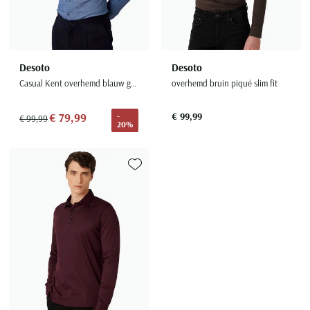
Desoto
Desoto
Casual Kent overhemd blauw gemêleerd 100% katoen
overhemd bruin piqué slim fit
€ 79,99
€ 99,99
-
€ 99,99
20%
Toevoegen aan favorieten