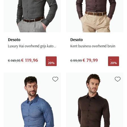
Desoto
Desoto
Luxury Hai overhemd grijs katoen semi-wide collar
Kent business overhemd bruin
€ 119,96
€ 79,99
-
-
€ 149,95
€ 99,99
20%
20%
Toevoegen aan favorieten
Toevoe