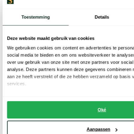
samenkomt met de
Toestemming
Details
ongeëvenaarde luxe van
Deze website maakt gebruik van cookies
strijkvrij jersey katoen.
We gebruiken cookies om content en advertenties te persona
social media te bieden en om ons websiteverkeer te analyse
Ook een Desoto overhemd bestellen?
over uw gebruik van onze site met onze partners voor social
analyse. Deze partners kunnen deze gegevens combineren me
aan ze heeft verstrekt of die ze hebben verzameld op basis
Natuurlijk wilt u ook wel eens kennismaken met de unieke
services.
flexshirts van Europese bodem en profiteren van ultieme
bewegingsvrijheid en een elegante stijl. Maar hoe kunt u nu uw
favoriete
Desoto overhemd
kopen bij ons? Daar hebben we
Oké
meerdere veilige manieren voor die we hieronder toelichten.
Aanpassen
Desoto overhemden online kopen