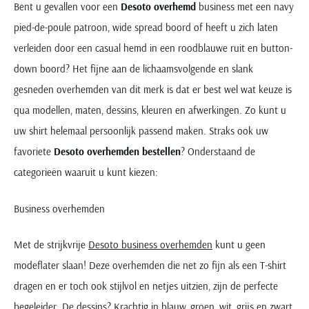
Bent u gevallen voor een
Desoto overhemd
business met een navy
pied-de-poule patroon, wide spread boord of heeft u zich laten
verleiden door een casual hemd in een roodblauwe ruit en button-
down boord? Het fijne aan de lichaamsvolgende en slank
gesneden overhemden van dit merk is dat er best wel wat keuze is
qua modellen, maten, dessins, kleuren en afwerkingen. Zo kunt u
uw shirt helemaal persoonlijk passend maken. Straks ook uw
favoriete
Desoto overhemden bestellen
? Onderstaand de
categorieën waaruit u kunt kiezen:
Business overhemden
Met de strijkvrije
Desoto business overhemden
kunt u geen
modeflater slaan! Deze overhemden die net zo fijn als een T-shirt
dragen en er toch ook stijlvol en netjes uitzien, zijn de perfecte
begeleider. De dessins? Krachtig in blauw, groen, wit, grijs en zwart.