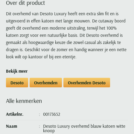
Over dit product
Portofino
PME Legend
Tussenjassen
PME Legend
Polo Ralph Lauren
Pierre Cardin
New Zealand
Lacoste
Profuomo
Polo Ralph Lauren
Dit overhemd van Desoto Luxury heeft een extra slim fit en is
Bodywarmers
Polo Ralph Lauren
PME Legend
PME Legend
Olymp
Ledub
uitgevoerd in effen katoen met lange mouwen. De cutaway boord
R2
Portofino
Portofino
Portofino
Polo Ralph Lauren
Paul & Shark
Lyle & Scott
geeft dit overhemd een moderne uitstraling, terwijl het 100%
Seidensticker
Reset
Profuomo
Profuomo
Portofino
Polo Ralph Lauren
Mac
katoen zorgt voor een natuurlijke basis. Dit Desoto overhemd is
State of Art
State of Art
State of Art
State of Art
Replay
gemaakt als hoogwaardige keuze die zowel casual als zakelijk te
PME Legend
Maerz
Tommy Hilfiger
Superdry
dragen is. Geschikt voor de zomer en handig wanneer je een nette
Superdry
Superdry
Tommy Hilfiger
Profuomo
Magnanni
look wilt op kantoor of bij een etentje.
Vanguard
Tenson
Tommy Hilfiger
Thomas Maine
Tramarossa
R2
Mason's
Xacus
Tommy Hilfiger
Vanguard
Tommy Hilfiger
Vanguard
Bekijk meer
State of Art
Mc Alson
UBR
Vanguard
Superdry
Meyer
Desoto
Overhemden
Overhemden Desoto
Populaire kleuren
Vanguard
Grote maten
Deals
William Lockie
Tenson
New Zealand
Wit overhemd heren
Grote maten poloshirts
2e broek voor de helft
Wellington of Billmore
Tommy Hilfiger
Alle kenmerken
Zwart overhemd heren
Grote maten herenmode
Populaire materialen
Tramarossa
Blauw overhemd heren
Populaire merk lijnen
Grote maten
Katoenen trui
Artikelnr.
00173652
North 84
Vanguard
Groen overhemd heren
Meyer Chicago
Grote maten jassen
Populaire kleuren
Lamswollen trui
Olymp
Naam
Desoto Luxury overhemd blauw katoen witte
Alle merken sale
Witte polo heren
Meyer Diego
Grote maten winterjassen
knoop
Merino wol trui