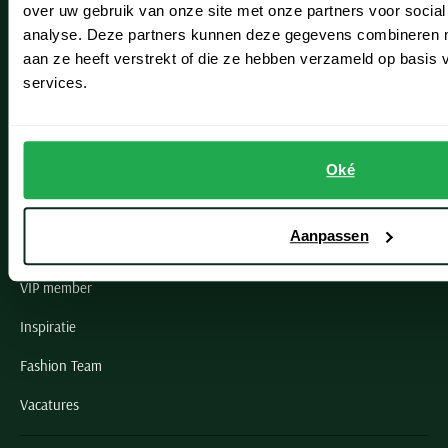
over uw gebruik van onze site met onze partners voor social
Noordwijk
analyse. Deze partners kunnen deze gegevens combineren me
aan ze heeft verstrekt of die ze hebben verzameld op basis
Oegstgeest
services.
Openingstijden winkels
Schulte Herenmode
Oké
Grote maten herenkleding
Aanpassen
Paul & Shark specialist
VIP member
Inspiratie
Fashion Team
Vacatures