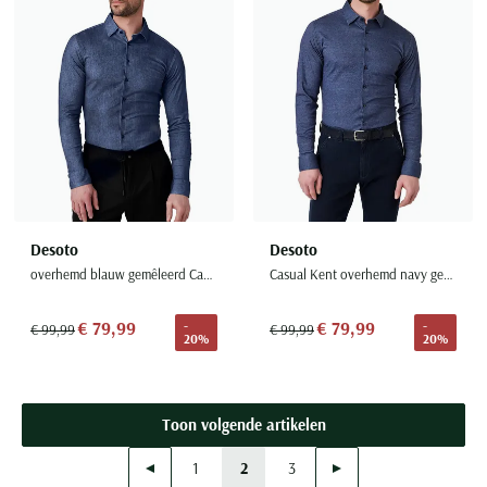
Desoto
Desoto
overhemd blauw gemêleerd Casual Kent lange mouw
Casual Kent overhemd navy gemêleerd semi-wide collar
€ 79,99
€ 79,99
-
-
€ 99,99
€ 99,99
20%
20%
Toon volgende artikelen
Vorige
Volgende
1
2
3
Page
Current Page
Page