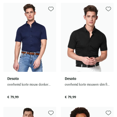
Toevoegen aan favorieten
Toevoe
Desoto
Desoto
overhemd korte mouw donkerblauw slim fit effen katoen
overhemd korte mouwen slim fit zwart effen katoen
€ 79,99
€ 79,99