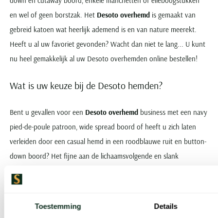
down en cutaway boord, enkele manchetten of elleboogstukken
en wel of geen borstzak. Het
Desoto overhemd
is gemaakt van
gebreid katoen wat heerlijk ademend is en van nature meerekt.
Heeft u al uw favoriet gevonden? Wacht dan niet te lang... U kunt
nu heel gemakkelijk al uw Desoto overhemden online bestellen!
Wat is uw keuze bij de Desoto hemden?
Bent u gevallen voor een
Desoto overhemd
business met een navy
pied-de-poule patroon, wide spread boord of heeft u zich laten
verleiden door een casual hemd in een roodblauwe ruit en button-
down boord? Het fijne aan de lichaamsvolgende en slank
gesneden overhemden van dit merk is dat er best wel wat keuze is
qua modellen, maten, dessins, kleuren en afwerkingen. Zo kunt u
uw shirt helemaal persoonlijk passend maken. Straks ook uw
Toestemming
Details
favoriete
Desoto overhemden bestellen
? Onderstaand de