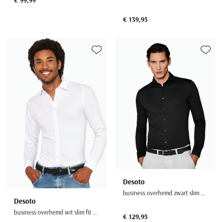
€ 139,95
Toevoegen aan favorieten
Toevoe
Desoto
business overhemd zwart slim fit effen katoen
Desoto
business overhemd wit slim fit effen katoen
€ 129,95