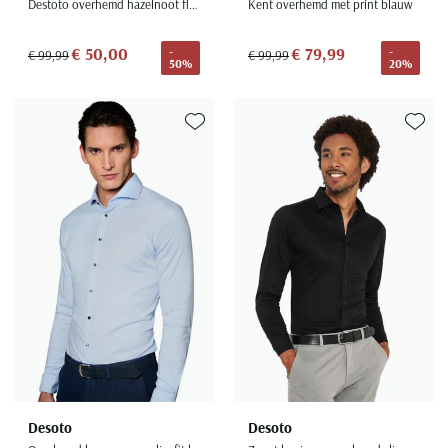
Destoto overhemd hazelnoot flanel slim fit
Kent overhemd met print blauw
€ 50,00
€ 79,99
-
-
€ 99,99
€ 99,99
50%
20%
Toevoegen aan favorieten
Toevoe
Desoto
Desoto