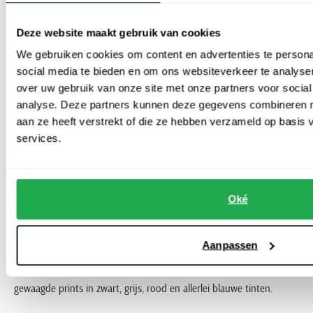
categorieën waaruit u kunt kiezen:
Deze website maakt gebruik van cookies
Business overhemden
We gebruiken cookies om content en advertenties te persona
social media te bieden en om ons websiteverkeer te analyse
over uw gebruik van onze site met onze partners voor social
Met de strijkvrije
Desoto business overhemden
kunt u geen
analyse. Deze partners kunnen deze gegevens combineren me
modeflater slaan! Deze overhemden die net zo fijn als een T-shirt
aan ze heeft verstrekt of die ze hebben verzameld op basis
dragen en er toch ook stijlvol en netjes uitzien, zijn de perfecte
services.
begeleider. De dessins? Krachtig in blauw, groen, wit, grijs en zwart.
Casual overhemden
Oké
Mag het wat meer informeel en eigentijdser allemaal? Dan zijn de
Aanpassen
fijne, lichaamsvolgende
Desoto casual overhemden
het helemaal
voor u! We zien effen, structuren, maar ook vrolijke motieven en
gewaagde prints in zwart, grijs, rood en allerlei blauwe tinten.