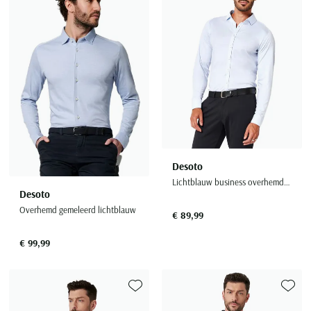
Desoto
Lichtblauw business overhemd slim fit effen katoen
Desoto
Overhemd gemeleerd lichtblauw
€ 89,99
€ 99,99
Toevoegen aan favorieten
Toevoe