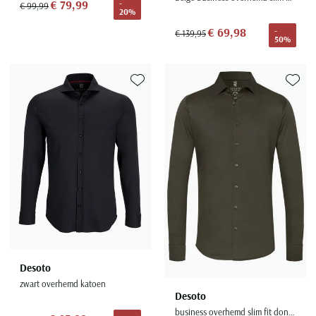
€ 79,99
-
€ 99,99
20%
€ 69,98
-
€ 139,95
50%
Toevoegen aan favorieten
Toevoe
Desoto
zwart overhemd katoen
Desoto
business overhemd slim fit donkergroen effen katoen