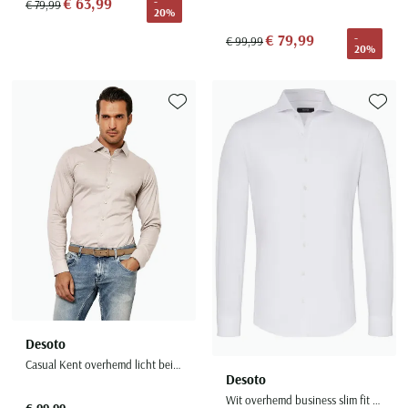
€ 63,99
-
€ 79,99
20%
€ 79,99
-
€ 99,99
20%
Toevoegen aan favorieten
Toevoe
Desoto
Casual Kent overhemd licht beige katoen
Desoto
Wit overhemd business slim fit effen katoen
€ 99,99