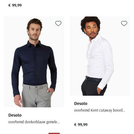
€ 99,99
Toevoegen aan favorieten
Toevoe
Desoto
overhemd Kent cutaway boord wit
Desoto
overhemd donkerblauw gemeleerd
€ 99,99