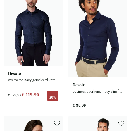
Toevoegen aan favorieten
Toevoe
Desoto
overhemd navy gemeleerd katoen lange mouw
Desoto
business overhemd navy slim fit effen katoen
€ 119,96
-
€ 149,95
20%
€ 89,99
Toevoegen aan favorieten
Toevoe