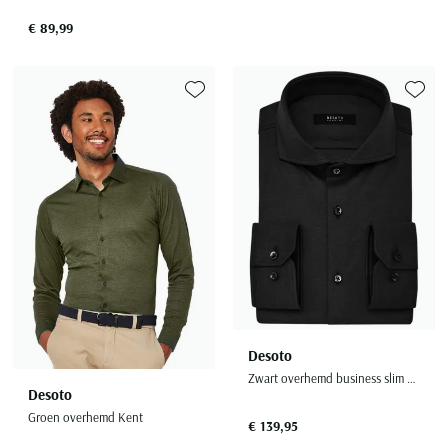
€ 89,99
Toevoegen aan favorieten
Toevoe
Desoto
Zwart overhemd business slim fit effen katoen
Desoto
Groen overhemd Kent
€ 139,95