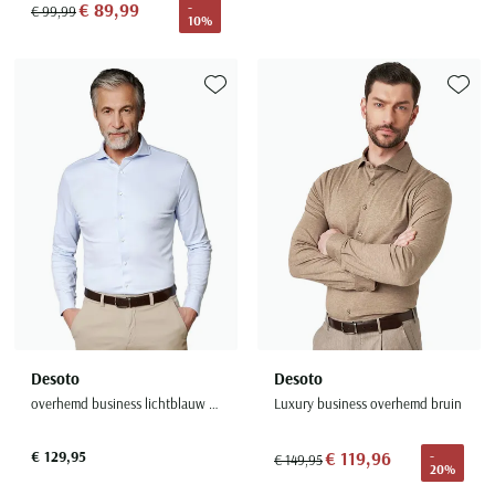
€ 89,99
-
€ 99,99
10%
Toevoegen aan favorieten
Toevoe
Desoto
Desoto
overhemd business lichtblauw slim fit effen katoen
Luxury business overhemd bruin
€ 129,95
€ 119,96
-
€ 149,95
20%