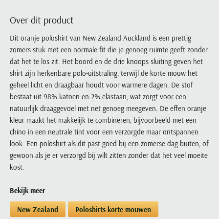
Portofino
PME Legend
Tussenjassen
PME Legend
Polo Ralph Lauren
Pierre Cardin
New Zealand
Lacoste
Over dit product
Profuomo
Polo Ralph Lauren
Bodywarmers
Polo Ralph Lauren
PME Legend
PME Legend
Olymp
Ledub
R2
Portofino
Dit oranje poloshirt van New Zealand Auckland is een prettig
Portofino
Portofino
Polo Ralph Lauren
Paul & Shark
Lyle & Scott
zomers stuk met een normale fit die je genoeg ruimte geeft zonder
Seidensticker
Reset
Profuomo
Profuomo
Portofino
Polo Ralph Lauren
Mac
dat het te los zit. Het boord en de drie knoops sluiting geven het
State of Art
State of Art
State of Art
State of Art
Replay
PME Legend
Maerz
shirt zijn herkenbare polo-uitstraling, terwijl de korte mouw het
Tommy Hilfiger
Superdry
Superdry
Superdry
Tommy Hilfiger
geheel licht en draagbaar houdt voor warmere dagen. De stof
Profuomo
Magnanni
Vanguard
Tenson
bestaat uit 98% katoen en 2% elastaan, wat zorgt voor een
Tommy Hilfiger
Thomas Maine
Tramarossa
R2
Mason's
natuurlijk draaggevoel met net genoeg meegeven. De effen oranje
Xacus
Tommy Hilfiger
Vanguard
Tommy Hilfiger
Vanguard
State of Art
Mc Alson
kleur maakt het makkelijk te combineren, bijvoorbeeld met een
UBR
Vanguard
chino in een neutrale tint voor een verzorgde maar ontspannen
Superdry
Meyer
Populaire kleuren
Vanguard
Grote maten
Deals
look. Een poloshirt als dit past goed bij een zomerse dag buiten, of
William Lockie
Tenson
New Zealand
Wit overhemd heren
gewoon als je er verzorgd bij wilt zitten zonder dat het veel moeite
Grote maten poloshirts
2e broek voor de helft
Wellington of Billmore
Tommy Hilfiger
kost.
Zwart overhemd heren
Grote maten herenmode
Populaire materialen
Tramarossa
Blauw overhemd heren
Populaire merk lijnen
Grote maten
Katoenen trui
North 84
Bekijk meer
Vanguard
Groen overhemd heren
Meyer Chicago
Grote maten jassen
Populaire kleuren
Lamswollen trui
Olymp
Alle merken sale
New Zealand
Poloshirts korte mouwen
Witte polo heren
Meyer Diego
Grote maten winterjassen
Merino wol trui