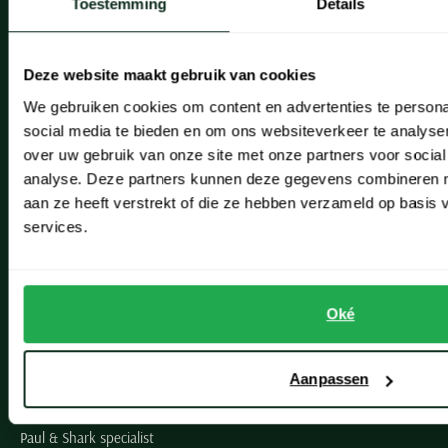
Toestemming
Details
Onze winkels
Heemstede
Deze website maakt gebruik van cookies
Hillegom
We gebruiken cookies om content en advertenties te persona
social media te bieden en om ons websiteverkeer te analyse
Leiderdorp
over uw gebruik van onze site met onze partners voor social
analyse. Deze partners kunnen deze gegevens combineren me
Lisse
aan ze heeft verstrekt of die ze hebben verzameld op basis
Noordwijk
services.
Oegstgeest
Openingstijden winkels
Oké
Schulte Herenmode
Aanpassen
Grote maten herenkleding
Paul & Shark specialist