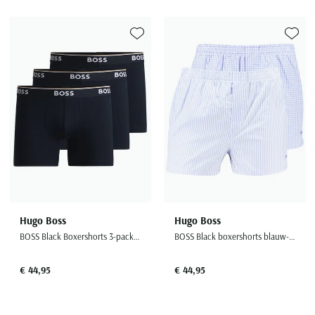
Toevoegen aan favorieten
Toevoe
Hugo Boss
Hugo Boss
BOSS Black Boxershorts 3-pack donkerblauw
BOSS Black boxershorts blauw-wit gestreept-geruit 2-pack
€ 44,95
€ 44,95