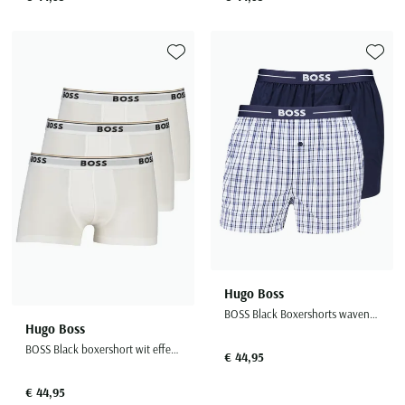
Toevoegen aan favorieten
Toevoe
Hugo Boss
BOSS Black Boxershorts wavenboxer 2-pack blauw katoen
Hugo Boss
BOSS Black boxershort wit effen 3-pack
€ 44,95
€ 44,95