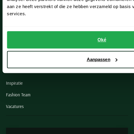
Oegstgeest
aan ze heeft verstrekt of die ze hebben verzameld op basis
services.
Openingstijden winkels
Schulte Herenmode
Oké
Grote maten herenkleding
Aanpassen
Paul & Shark specialist
VIP member
Inspiratie
Fashion Team
Vacatures