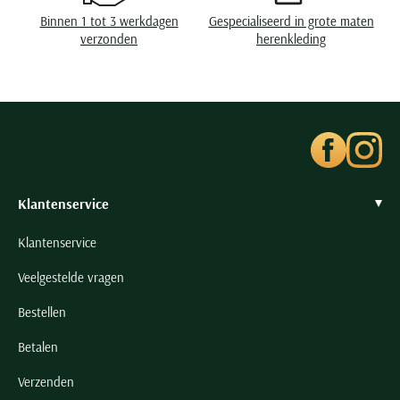
Seidensticker
Binnen 1 tot 3 werkdagen
Gespecialiseerd in grote maten
Slater
verzonden
herenkleding
State of Art
Superdry
Tenson
Thomas Maine
Tommy Hilfiger
Klantenservice
Tramarossa
UBR
Klantenservice
Vanguard
Veelgestelde vragen
Wellington of Billmore
Bestellen
William Lockie
Xacus
Betalen
Verzenden
Alle merken