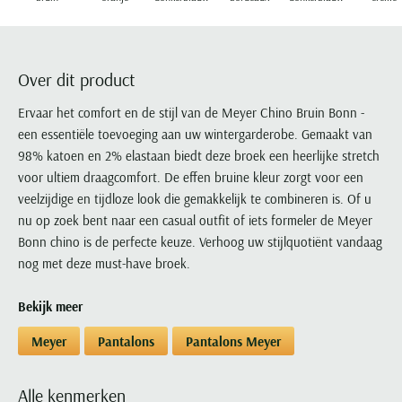
Portofino
PME Legend
Tussenjassen
PME Legend
Polo Ralph Lauren
Pierre Cardin
New Zealand
Lacoste
Profuomo
Polo Ralph Lauren
Bodywarmers
Polo Ralph Lauren
PME Legend
PME Legend
Olymp
Ledub
R2
Portofino
Portofino
Portofino
Polo Ralph Lauren
Paul & Shark
Lyle & Scott
Over dit product
Seidensticker
Reset
Profuomo
Profuomo
Portofino
Polo Ralph Lauren
Mac
Ervaar het comfort en de stijl van de Meyer Chino Bruin Bonn -
State of Art
State of Art
State of Art
State of Art
Replay
PME Legend
Maerz
een essentiële toevoeging aan uw wintergarderobe. Gemaakt van
Tommy Hilfiger
Superdry
Superdry
Superdry
Tommy Hilfiger
98% katoen en 2% elastaan biedt deze broek een heerlijke stretch
Profuomo
Magnanni
Vanguard
Tenson
voor ultiem draagcomfort. De effen bruine kleur zorgt voor een
Tommy Hilfiger
Thomas Maine
Tramarossa
R2
Mason's
veelzijdige en tijdloze look die gemakkelijk te combineren is. Of u
Xacus
Tommy Hilfiger
Vanguard
Tommy Hilfiger
Vanguard
State of Art
Mc Alson
nu op zoek bent naar een casual outfit of iets formeler de Meyer
UBR
Vanguard
Bonn chino is de perfecte keuze. Verhoog uw stijlquotiënt vandaag
Superdry
Meyer
Populaire kleuren
Vanguard
Grote maten
Deals
nog met deze must-have broek.
William Lockie
Tenson
New Zealand
Wit overhemd heren
Grote maten poloshirts
2e broek voor de helft
Wellington of Billmore
Tommy Hilfiger
Bekijk meer
Zwart overhemd heren
Grote maten herenmode
Populaire materialen
Tramarossa
Blauw overhemd heren
Populaire merk lijnen
Grote maten
Meyer
Pantalons
Pantalons Meyer
Katoenen trui
North 84
Vanguard
Groen overhemd heren
Meyer Chicago
Grote maten jassen
Populaire kleuren
Lamswollen trui
Olymp
Alle merken sale
Witte polo heren
Meyer Diego
Grote maten winterjassen
Alle kenmerken
Merino wol trui