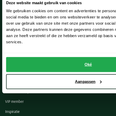
Deze website maakt gebruik van cookies
Hillegom
We gebruiken cookies om content en advertenties te persona
Leiderdorp
social media te bieden en om ons websiteverkeer te analyse
over uw gebruik van onze site met onze partners voor social
Lisse
analyse. Deze partners kunnen deze gegevens combineren me
Noordwijk
aan ze heeft verstrekt of die ze hebben verzameld op basis
services.
Oegstgeest
Openingstijden winkels
Oké
Schulte Herenmode
Grote maten herenkleding
Aanpassen
Paul & Shark specialist
VIP member
Inspiratie