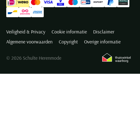
Veiligheid & Privacy
Cookie informatie
Disclaimer
Algemene voorwaarden
Copyright
Overige informatie
© 2026 Schulte Herenmode