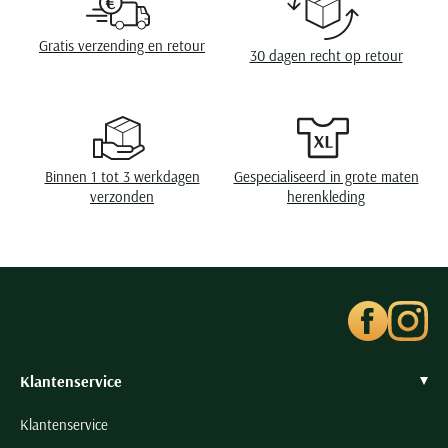
Seidensticker
Slater
Gratis verzending en retour
30 dagen recht op retour
State of Art
Superdry
Tenson
Thomas Maine
Binnen 1 tot 3 werkdagen
Gespecialiseerd in grote maten
verzonden
herenkleding
Tommy Hilfiger
Tramarossa
UBR
Vanguard
Wellington of Billmore
William Lockie
Klantenservice
Xacus
Klantenservice
Alle merken