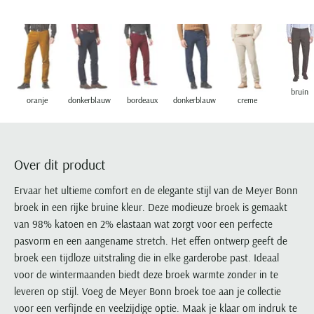
Portofino
PME Legend
Tussenjassen
PME Legend
Polo Ralph Lauren
Pierre Cardin
New Zealand
Lacoste
Profuomo
Polo Ralph Lauren
Bodywarmers
Polo Ralph Lauren
PME Legend
PME Legend
Olymp
Ledub
R2
Portofino
Portofino
Portofino
Polo Ralph Lauren
Paul & Shark
Lyle & Scott
Seidensticker
Reset
Profuomo
Profuomo
Portofino
Polo Ralph Lauren
Mac
bruin
State of Art
State of Art
State of Art
State of Art
Replay
oranje
donkerblauw
bordeaux
donkerblauw
creme
PME Legend
Maerz
Tommy Hilfiger
Superdry
Superdry
Superdry
Tommy Hilfiger
Profuomo
Magnanni
Vanguard
Tenson
Tommy Hilfiger
Thomas Maine
Tramarossa
R2
Mason's
Xacus
Tommy Hilfiger
Over dit product
Vanguard
Tommy Hilfiger
Vanguard
State of Art
Mc Alson
UBR
Vanguard
Superdry
Meyer
Ervaar het ultieme comfort en de elegante stijl van de Meyer Bonn
Populaire kleuren
Vanguard
Grote maten
Deals
William Lockie
broek in een rijke bruine kleur. Deze modieuze broek is gemaakt
Tenson
New Zealand
Wit overhemd heren
Grote maten poloshirts
2e broek voor de helft
Wellington of Billmore
van 98% katoen en 2% elastaan wat zorgt voor een perfecte
Tommy Hilfiger
Zwart overhemd heren
pasvorm en een aangename stretch. Het effen ontwerp geeft de
Grote maten herenmode
Populaire materialen
Tramarossa
broek een tijdloze uitstraling die in elke garderobe past. Ideaal
Blauw overhemd heren
Populaire merk lijnen
Grote maten
Katoenen trui
North 84
voor de wintermaanden biedt deze broek warmte zonder in te
Vanguard
Groen overhemd heren
Meyer Chicago
Grote maten jassen
Populaire kleuren
Lamswollen trui
leveren op stijl. Voeg de Meyer Bonn broek toe aan je collectie
Olymp
Alle merken sale
Witte polo heren
Meyer Diego
Grote maten winterjassen
voor een verfijnde en veelzijdige optie. Maak je klaar om indruk te
Merino wol trui