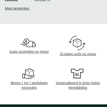
Seidensticker
Meer kenmerken
Kleur
bruin
Slater
State of Art
Leveranciers nr.
BONN 2-8572-43
Superdry
Design
effen
Tenson
Omslag
zonder omslag
Thomas Maine
Tommy Hilfiger
Eigenschappen
Stretch
Gratis verzending en retour
30 dagen recht op retour
Tramarossa
UBR
Vanguard
Wellington of Billmore
Binnen 1 tot 3 werkdagen
Gespecialiseerd in grote maten
William Lockie
verzonden
herenkleding
Xacus
Alle merken