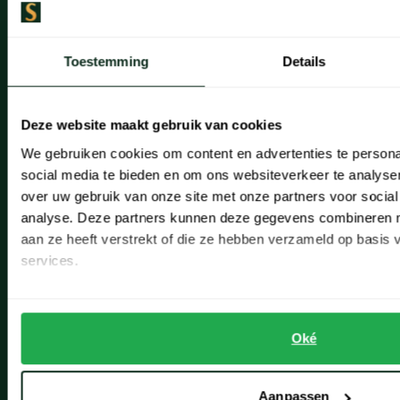
Artikelonderhoud
Onze winkels
Toestemming
Details
Onze winkels
Deze website maakt gebruik van cookies
Heemstede
We gebruiken cookies om content en advertenties te persona
Hillegom
social media te bieden en om ons websiteverkeer te analyse
over uw gebruik van onze site met onze partners voor social
Leiderdorp
analyse. Deze partners kunnen deze gegevens combineren me
Lisse
aan ze heeft verstrekt of die ze hebben verzameld op basis
services.
Noordwijk
Oegstgeest
Oké
Openingstijden winkels
Schulte Herenmode
Aanpassen