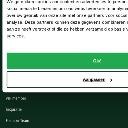
We gebruiken cookies om content en advertenties te persona
Leiderdorp
social media te bieden en om ons websiteverkeer te analyse
Lisse
over uw gebruik van onze site met onze partners voor social
analyse. Deze partners kunnen deze gegevens combineren me
Noordwijk
aan ze heeft verstrekt of die ze hebben verzameld op basis
services.
Oegstgeest
Openingstijden winkels
Oké
Schulte Herenmode
Grote maten herenkleding
Aanpassen
Paul & Shark specialist
VIP member
Inspiratie
Fashion Team