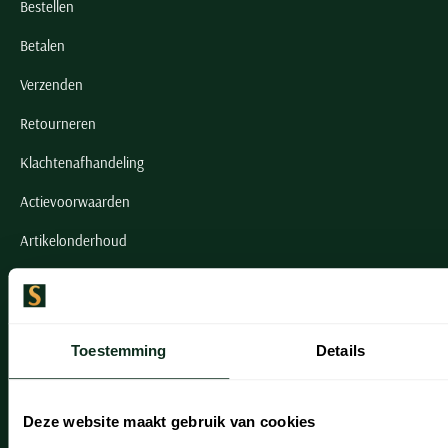
Bestellen
Betalen
Verzenden
Retourneren
Klachtenafhandeling
Actievoorwaarden
Artikelonderhoud
Onze winkels
Onze winkels
Toestemming
Details
Heemstede
Hillegom
Deze website maakt gebruik van cookies