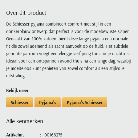
Portofino
PME Legend
Tussenjassen
PME Legend
Polo Ralph Lauren
Pierre Cardin
New Zealand
Lacoste
Over dit product
Profuomo
Polo Ralph Lauren
Bodywarmers
Polo Ralph Lauren
PME Legend
PME Legend
Olymp
Ledub
R2
Portofino
De Schiesser pyjama combineert comfort met stijl in een
Portofino
Portofino
Polo Ralph Lauren
Paul & Shark
Lyle & Scott
donkerblauw ontwerp dat perfect is voor de modebewuste slaper.
Seidensticker
Reset
Profuomo
Profuomo
Portofino
Polo Ralph Lauren
Mac
Gemaakt van 100% katoen, biedt deze lange pyjama een normale
State of Art
State of Art
State of Art
State of Art
Replay
PME Legend
Maerz
fit die zowel ademend als zacht aanvoelt op de huid. Het subtiele
Tommy Hilfiger
Superdry
Superdry
Superdry
Tommy Hilfiger
geprinte patroon voegt een vleugje verfijning toe aan je nachtrust.
Profuomo
Magnanni
Vanguard
Tenson
Ideaal voor een ontspannen avond thuis na een lange dag, waarbij
Tommy Hilfiger
Thomas Maine
Tramarossa
R2
Mason's
je moeiteloos kunt genieten van zowel comfort als een stijlvolle
Xacus
Tommy Hilfiger
Vanguard
Tommy Hilfiger
Vanguard
State of Art
Mc Alson
uitstraling.
UBR
Vanguard
Superdry
Meyer
Populaire kleuren
Vanguard
Grote maten
Deals
Bekijk meer
William Lockie
Tenson
New Zealand
Wit overhemd heren
Grote maten poloshirts
2e broek voor de helft
Wellington of Billmore
Schiesser
Pyjama's
Pyjama's Schiesser
Tommy Hilfiger
Zwart overhemd heren
Grote maten herenmode
Populaire materialen
Tramarossa
Blauw overhemd heren
Populaire merk lijnen
Grote maten
Katoenen trui
North 84
Alle kenmerken
Vanguard
Groen overhemd heren
Meyer Chicago
Grote maten jassen
Populaire kleuren
Lamswollen trui
Olymp
Alle merken sale
Witte polo heren
Meyer Diego
Grote maten winterjassen
Artikelnr.
00166275
Merino wol trui