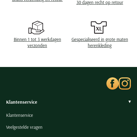
30 dagen recht op retour
Seidensticker
Slater
State of Art
Superdry
Binnen 1 tot 3 werkdagen
Gespecialiseerd in grote maten
Tenson
verzonden
herenkleding
Thomas Maine
Tommy Hilfiger
Tramarossa
UBR
Vanguard
Wellington of Billmore
Klantenservice
William Lockie
Klantenservice
Xacus
Veelgestelde vragen
Alle merken