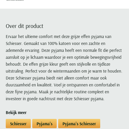
Portofino
PME Legend
Tussenjassen
PME Legend
Polo Ralph Lauren
Pierre Cardin
New Zealand
Lacoste
Profuomo
Polo Ralph Lauren
Bodywarmers
Polo Ralph Lauren
PME Legend
PME Legend
Olymp
Ledub
R2
Portofino
Portofino
Portofino
Polo Ralph Lauren
Paul & Shark
Lyle & Scott
Over dit product
Seidensticker
Reset
Profuomo
Profuomo
Portofino
Polo Ralph Lauren
Mac
Ervaar het ultieme comfort met deze grijze effen pyjama van
State of Art
State of Art
State of Art
State of Art
Replay
PME Legend
Maerz
Schiesser. Gemaakt van 100% katoen voor een zachte en
Tommy Hilfiger
Superdry
Superdry
Superdry
Tommy Hilfiger
ademende ervaring. Deze pyjama heeft een normale fit die perfect
Profuomo
Magnanni
Vanguard
Tenson
aansluit op je lichaam waardoor je een optimale bewegingsvrijheid
Tommy Hilfiger
Thomas Maine
Tramarossa
R2
Mason's
behoudt. De effen grijze kleur geeft een stijlvolle en tijdloze
Xacus
Tommy Hilfiger
Vanguard
Tommy Hilfiger
Vanguard
State of Art
Mc Alson
uitstraling. Perfect voor de wintermaanden om je warm te houden.
UBR
Vanguard
Deze Schiesser pyjama biedt niet alleen comfort maar ook
Superdry
Meyer
Populaire kleuren
Vanguard
Grote maten
Deals
duurzaamheid en kwaliteit. Voel je ontspannen en comfortabel in
William Lockie
Tenson
New Zealand
Wit overhemd heren
deze fijne pyjama. Maak je nachtelijke routine compleet en
Grote maten poloshirts
2e broek voor de helft
Wellington of Billmore
Tommy Hilfiger
investeer in goede nachtrust met deze Schiesser pyjama.
Zwart overhemd heren
Grote maten herenmode
Populaire materialen
Tramarossa
Blauw overhemd heren
Populaire merk lijnen
Grote maten
Katoenen trui
North 84
Bekijk meer
Vanguard
Groen overhemd heren
Meyer Chicago
Grote maten jassen
Populaire kleuren
Lamswollen trui
Olymp
Alle merken sale
Schiesser
Pyjama's
Pyjama's Schiesser
Witte polo heren
Meyer Diego
Grote maten winterjassen
Merino wol trui