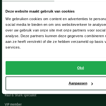
Heemstede
Deze website maakt gebruik van cookies
Hillegom
We gebruiken cookies om content en advertenties te persona
social media te bieden en om ons websiteverkeer te analyse
Leiderdorp
over uw gebruik van onze site met onze partners voor social
Lisse
analyse. Deze partners kunnen deze gegevens combineren me
aan ze heeft verstrekt of die ze hebben verzameld op basis
Noordwijk
services.
Oegstgeest
Openingstijden winkels
Oké
Schulte Herenmode
Aanpassen
Grote maten herenkleding
Paul & Shark specialist
VIP member