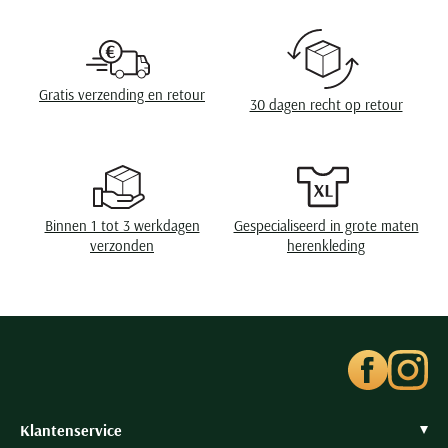
Seidensticker
Slater
State of Art
Gratis verzending en retour
30 dagen recht op retour
Superdry
Tenson
Thomas Maine
Tommy Hilfiger
Binnen 1 tot 3 werkdagen
Gespecialiseerd in grote maten
Tramarossa
verzonden
herenkleding
UBR
Vanguard
Wellington of Billmore
William Lockie
Xacus
Klantenservice
Alle merken