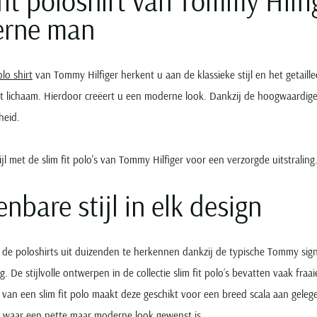
fit poloshirt van Tommy Hilfi
rne man
olo shirt
van Tommy Hilfiger herkent u aan de klassieke stijl en het getail
et lichaam. Hierdoor creëert u een moderne look. Dankzij de hoogwaardig
heid.
ijl met de slim fit polo's van Tommy Hilfiger voor een verzorgde uitstrali
nbare stijl in elk design
n de poloshirts uit duizenden te herkennen dankzij de typische Tommy sig
ng. De stijlvolle ontwerpen in de collectie slim fit polo’s bevatten vaak fra
d van een slim fit polo maakt deze geschikt voor een breed scala aan gele
waar een nette maar moderne look gewenst is.