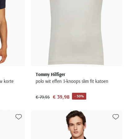
Tommy Hilfiger
w korte
polo wit effen 3-knoops slim fit katoen
€ 39,98
- 50%
€ 79,95
Toevoegen aan favorieten
Toevoegen aa