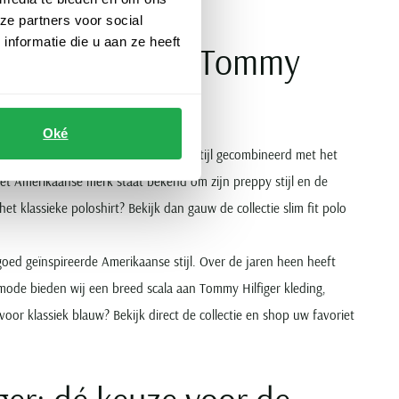
ze partners voor social
nformatie die u aan ze heeft
 stijl? Kies een Tommy
Oké
en slim fit variant. De kenmerkende stijl gecombineerd met het
 Het Amerikaanse merk staat bekend om zijn preppy stijl en de
 klassieke poloshirt? Bekijk dan gauw de collectie slim fit polo
oed geïnspireerde Amerikaanse stijl. Over de jaren heen heeft
mode bieden wij een breed scala aan Tommy Hilfiger kleding,
voor klassiek blauw? Bekijk direct de collectie en shop uw favoriet