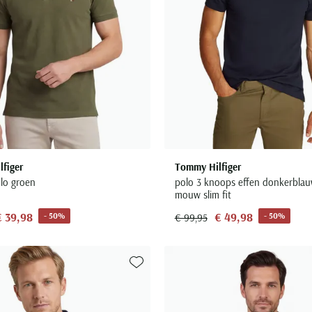
figer
Tommy Hilfiger
olo groen
polo 3 knoops effen donkerblau
mouw slim fit
€ 39,98
€ 49,98
- 50%
- 50%
€ 99,95
Toevoegen aan favorieten