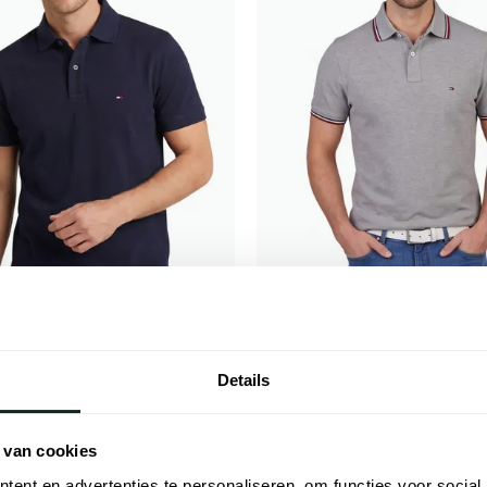
figer
Tommy Hilfiger
 nachtblauw
Polo grijs Big & Tall melange Slim 
Details
€ 63,96
- 20%
€ 79,95
 van cookies
ent en advertenties te personaliseren, om functies voor social