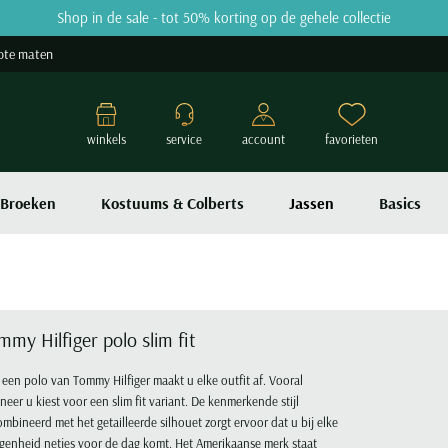
Shop in de sale - tot 50% korting op de gehele collectie
ote maten
winkels
service
account
favorieten
Broeken
Kostuums & Colberts
Jassen
Basics
mmy Hilfiger polo slim fit
een polo van Tommy Hilfiger maakt u elke outfit af. Vooral
eer u kiest voor een slim fit variant. De kenmerkende stijl
mbineerd met het getailleerde silhouet zorgt ervoor dat u bij elke
genheid netjes voor de dag komt. Het Amerikaanse merk staat