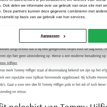
. Ook delen we informatie over uw gebruik van onze site met on
e. Deze partners kunnen deze gegevens combineren met andere i
ek naar klassieke, sportieve
erzameld op basis van uw gebruik van hun services.
ger slim fit polo
Aanpassen
 van Tommy Hilfiger
maakt u elke outfit af. Vooral wanneer u kiest voor e
silhouet zorgt ervoor dat u bij elke gelegenheid netjes voor de dag komt.
eren zijn hier geen uitzondering op. Wenst u een moderne benadering op het
mmy Hilfiger
.
se merk Tommy Hilfiger staat al decennialang bekend om zijn op het erfg
merk een reputatie voor tijdloze herenmode opgebouwd. Bij Schulte Heren
o’s. Gaat u voor een slim fit Tommy Hilfiger polo in het wit of toch liever 
rzending en retour.