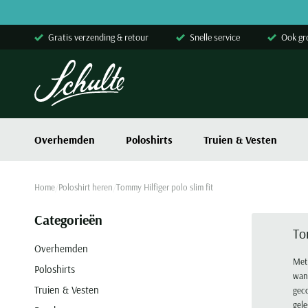
Skip to content
Gratis verzending & retour
Snelle service
Ook gr
Overhemden
Poloshirts
Truien & Vesten
Home
Poloshirt heren
Tommy Hilfiger polo slim fit
Categorieën
To
Overhemden
Met 
Poloshirts
wann
Truien & Vesten
geco
gele