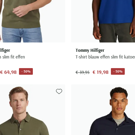
figer
Tommy Hilfiger
 slim fit effen
T-shirt blauw effen slim fit katoe
€ 64,98
€ 19,98
- 50%
- 50%
€ 39,95
Toevoegen aan favorieten