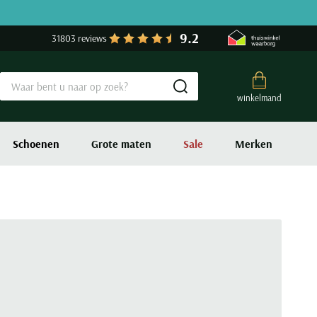
9.2
31803 reviews
Submit search
winkelmand
Schoenen
Grote maten
Sale
Merken