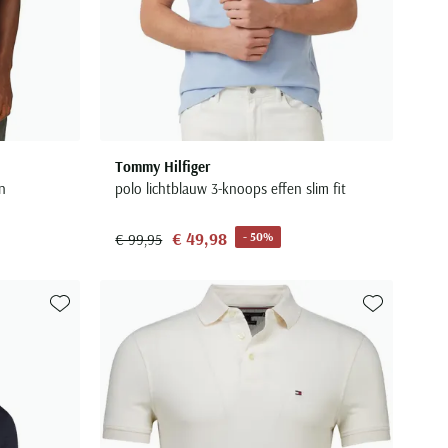
Tommy Hilfiger
n
polo lichtblauw 3-knoops effen slim fit
€ 49,98
- 50%
€ 99,95
Toevoegen aan favorieten
Toevoegen aa