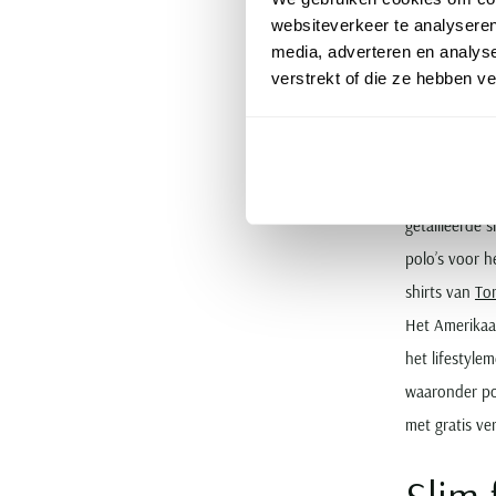
websiteverkeer te analyseren
media, adverteren en analys
Op zo
verstrekt of die ze hebben v
Hilfi
Met een
polo
getailleerde 
polo’s voor h
shirts van
To
Het Amerikaan
het lifestyle
waaronder pol
met gratis ve