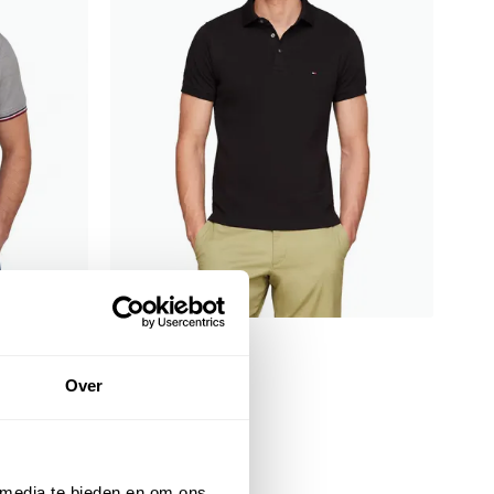
Tommy Hilfiger
Fit
polo zwart Slim Fit
Over
€ 79,95
 media te bieden en om ons