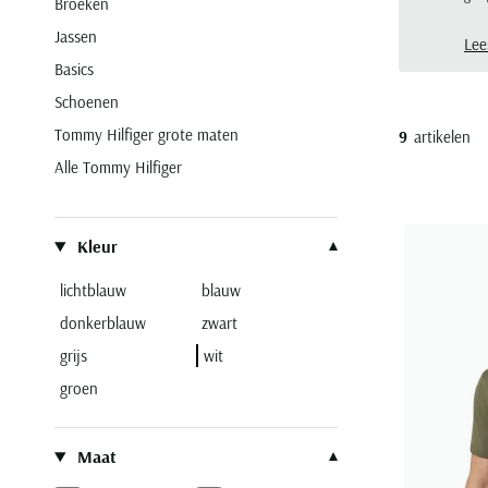
Broeken
beke
Jassen
uitz
Lee
polo
Basics
Hilf
Schoenen
Tommy Hilfiger grote maten
9
artikelen
Alle Tommy Hilfiger
Filteren op
Kleur
lichtblauw
blauw
donkerblauw
zwart
grijs
wit
groen
Maat