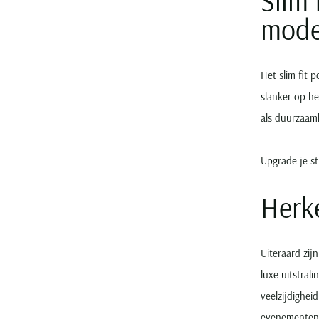
Slim 
mode
Het
slim fit p
slanker op h
als duurzaam
Upgrade je st
Herke
Uiteraard zij
luxe uitstrali
veelzijdighei
evenementen 