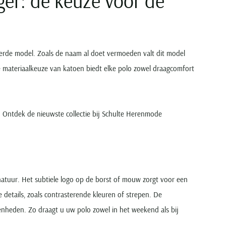
ger: dé keuze voor de
leerde model. Zoals de naam al doet vermoeden valt dit model
e materiaalkeuze van katoen biedt elke polo zowel draagcomfort
ng. Ontdek de nieuwste collectie bij Schulte Herenmode
natuur. Het subtiele logo op de borst of mouw zorgt voor een
aie details, zoals contrasterende kleuren of strepen. De
genheden. Zo draagt u uw polo zowel in het weekend als bij