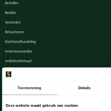
Bestellen
Betalen
Verzenden
Retourneren
Klachtenafhandeling
Actievoorwaarden
Artikelonderhoud
Onze winkels
Onze winkels
Toestemming
Details
Heemstede
Hillegom
Deze website maakt gebruik van cookies