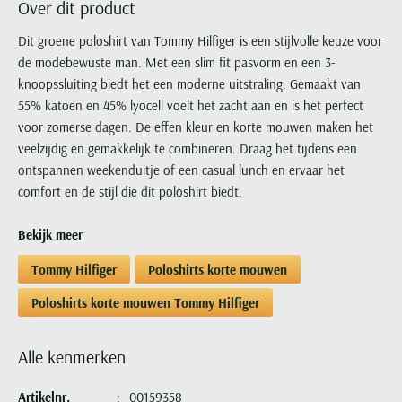
Over dit product
Portofino
PME Legend
Tussenjassen
PME Legend
Polo Ralph Lauren
Pierre Cardin
New Zealand
Lacoste
Profuomo
Polo Ralph Lauren
Dit groene poloshirt van Tommy Hilfiger is een stijlvolle keuze voor
Bodywarmers
Polo Ralph Lauren
PME Legend
PME Legend
Olymp
Ledub
de modebewuste man. Met een slim fit pasvorm en een 3-
R2
Portofino
Portofino
Portofino
Polo Ralph Lauren
Paul & Shark
Lyle & Scott
knoopssluiting biedt het een moderne uitstraling. Gemaakt van
Seidensticker
Reset
Profuomo
Profuomo
Portofino
Polo Ralph Lauren
Mac
55% katoen en 45% lyocell voelt het zacht aan en is het perfect
State of Art
State of Art
State of Art
State of Art
Replay
voor zomerse dagen. De effen kleur en korte mouwen maken het
PME Legend
Maerz
Tommy Hilfiger
Superdry
veelzijdig en gemakkelijk te combineren. Draag het tijdens een
Superdry
Superdry
Tommy Hilfiger
Profuomo
Magnanni
ontspannen weekenduitje of een casual lunch en ervaar het
Vanguard
Tenson
Tommy Hilfiger
Thomas Maine
Tramarossa
R2
Mason's
comfort en de stijl die dit poloshirt biedt.
Xacus
Tommy Hilfiger
Vanguard
Tommy Hilfiger
Vanguard
State of Art
Mc Alson
UBR
Bekijk meer
Vanguard
Superdry
Meyer
Populaire kleuren
Vanguard
Grote maten
Deals
William Lockie
Tommy Hilfiger
Poloshirts korte mouwen
Tenson
New Zealand
Wit overhemd heren
Grote maten poloshirts
2e broek voor de helft
Wellington of Billmore
Tommy Hilfiger
Poloshirts korte mouwen Tommy Hilfiger
Zwart overhemd heren
Grote maten herenmode
Populaire materialen
Tramarossa
Blauw overhemd heren
Populaire merk lijnen
Grote maten
Katoenen trui
North 84
Alle kenmerken
Vanguard
Groen overhemd heren
Meyer Chicago
Grote maten jassen
Populaire kleuren
Lamswollen trui
Olymp
Alle merken sale
Witte polo heren
Meyer Diego
Grote maten winterjassen
Artikelnr.
00159358
Merino wol trui