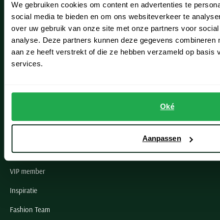
We gebruiken cookies om content en advertenties te persona
Leiderdorp
social media te bieden en om ons websiteverkeer te analyse
Lisse
over uw gebruik van onze site met onze partners voor social
analyse. Deze partners kunnen deze gegevens combineren me
Noordwijk
aan ze heeft verstrekt of die ze hebben verzameld op basis
services.
Oegstgeest
Openingstijden winkels
Oké
Schulte Herenmode
Grote maten herenkleding
Aanpassen
Paul & Shark specialist
VIP member
Inspiratie
Fashion Team