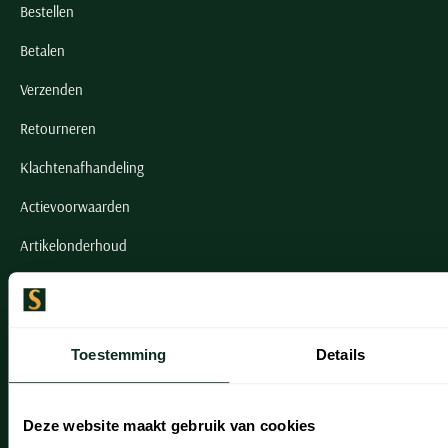
Bestellen
Betalen
Verzenden
Retourneren
Klachtenafhandeling
Actievoorwaarden
Artikelonderhoud
Onze winkels
Onze winkels
Toestemming
Details
Heemstede
Hillegom
Deze website maakt gebruik van cookies