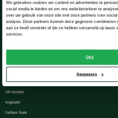
We gebruiken cookies om content en advertenties te persona
Leiderdorp
social media te bieden en om ons websiteverkeer te analyse
Lisse
over uw gebruik van onze site met onze partners voor social
analyse. Deze partners kunnen deze gegevens combineren me
Noordwijk
aan ze heeft verstrekt of die ze hebben verzameld op basis
services.
Oegstgeest
Openingstijden winkels
Oké
Schulte Herenmode
Grote maten herenkleding
Aanpassen
Paul & Shark specialist
VIP member
Inspiratie
Fashion Team