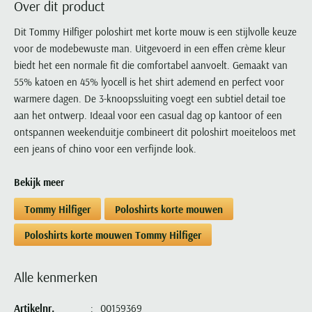
Over dit product
Portofino
PME Legend
Tussenjassen
PME Legend
Polo Ralph Lauren
Pierre Cardin
New Zealand
Lacoste
Profuomo
Polo Ralph Lauren
Dit Tommy Hilfiger poloshirt met korte mouw is een stijlvolle keuze
Bodywarmers
Polo Ralph Lauren
PME Legend
PME Legend
Olymp
Ledub
voor de modebewuste man. Uitgevoerd in een effen crème kleur
R2
Portofino
Portofino
Portofino
Polo Ralph Lauren
Paul & Shark
Lyle & Scott
biedt het een normale fit die comfortabel aanvoelt. Gemaakt van
Seidensticker
Reset
Profuomo
Profuomo
Portofino
Polo Ralph Lauren
Mac
55% katoen en 45% lyocell is het shirt ademend en perfect voor
State of Art
State of Art
State of Art
State of Art
Replay
warmere dagen. De 3-knoopssluiting voegt een subtiel detail toe
PME Legend
Maerz
Tommy Hilfiger
Superdry
aan het ontwerp. Ideaal voor een casual dag op kantoor of een
Superdry
Superdry
Tommy Hilfiger
Profuomo
Magnanni
ontspannen weekenduitje combineert dit poloshirt moeiteloos met
Vanguard
Tenson
Tommy Hilfiger
Thomas Maine
Tramarossa
R2
Mason's
een jeans of chino voor een verfijnde look.
Xacus
Tommy Hilfiger
Vanguard
Tommy Hilfiger
Vanguard
State of Art
Mc Alson
UBR
Bekijk meer
Vanguard
Superdry
Meyer
Populaire kleuren
Vanguard
Grote maten
Deals
William Lockie
Tommy Hilfiger
Poloshirts korte mouwen
Tenson
New Zealand
Wit overhemd heren
Grote maten poloshirts
2e broek voor de helft
Wellington of Billmore
Tommy Hilfiger
Poloshirts korte mouwen Tommy Hilfiger
Zwart overhemd heren
Grote maten herenmode
Populaire materialen
Tramarossa
Blauw overhemd heren
Populaire merk lijnen
Grote maten
Katoenen trui
North 84
Alle kenmerken
Vanguard
Groen overhemd heren
Meyer Chicago
Grote maten jassen
Populaire kleuren
Lamswollen trui
Olymp
Alle merken sale
Witte polo heren
Meyer Diego
Grote maten winterjassen
Artikelnr.
00159369
Merino wol trui