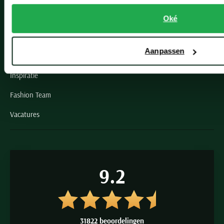
Grote maten herenkleding
Oké
Paul & Shark specialist
Aanpassen
VIP member
Inspiratie
Fashion Team
Vacatures
9.2
31822 beoordelingen