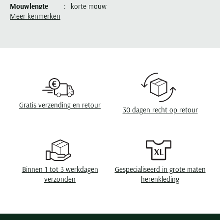
Paul & Shark
Mouwlengte
korte mouw
Grote maten
Oranje polo heren
Meyer Dubai
Grote maten zomerjassen
Katoenen vest
Meer kenmerken
People of Shibuya
Grote maten overhemden
Blauwe polo heren
Grote maten specialist
Leveranciers nr.
M3600-85A
Wollen vest
Peuterey
Grote maten herenkleding
Grote maten
Groene polo heren
Fleece trui
Design
effen
Pierre Cardin
Grote maten broeken
Model jas
Polo Ralph Lauren
Populaire materialen
Sluiting
2 knoops
Grote maten herenmode
Gewatteerde jassen
Populaire lijnen
Grote maten
Portofino
Flanellen overhemden
Ralph Lauren Slim Fit polo
Parka jassen
Wasvoorschriften
40°C was, niet in de droger, strijken op
Grote maten truien
middelhoge temperatuur, chemish reinigen
PME Legend
Linnen overhemden
Populaire fits
Ralph Lauren Custom Fit polo
Mantel jassen
Grote maten vesten
Gratis verzending en retour
Profuomo
Denim overhemden
Broeken slim fit
30 dagen recht op retour
Lacoste Slim Fit polo
Regenjassen
Grote maten truien & vesten
Rehab
Katoenen overhemden
Jeans slim fit
Bomber jacks
Grote maten specialist
Replay
Corduroy overhemden
Cargo broeken
Deals
Windjacks
Reset
Buy 2 save €20
Softshell jassen
Roy Robson
Binnen 1 tot 3 werkdagen
Gespecialiseerd in grote maten
verzonden
herenkleding
Schiesser