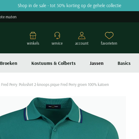
Shop in de sale - tot 50% korting op de gehele collectie
ote maten
winkels
service
account
favorieten
Broeken
Kostuums & Colberts
Jassen
Basics
Fred Perry
Poloshirt 2-knoops pique Fred Perry groen 100% katoen