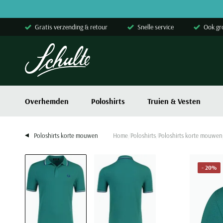
Skip to content
Gratis verzending & retour
Snelle service
Ook gr
Overhemden
Poloshirts
Truien & Vesten
Poloshirts korte mouwen
Home
Poloshirts
Poloshirts korte mouwen
- 20%