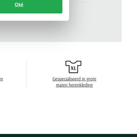
Oké
korte mouw
n
.
M3600-03B
effen
2 knoops
pique
en
40°C was, niet in de droger, strijken op
middelhoge temperatuur, chemish reinigen
en
Gespecialiseerd in grote
maten herenkleding