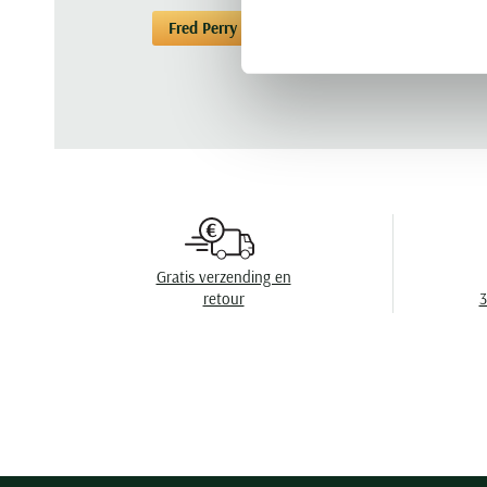
Fred Perry
Poloshirts korte mouwen
Gratis verzending en
retour
3