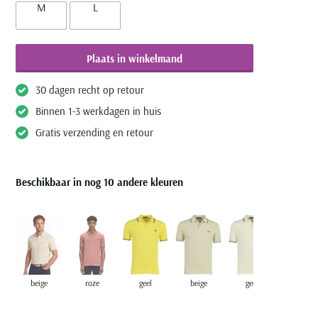
M
L
Plaats in winkelmand
30 dagen recht op retour
Binnen 1-3 werkdagen in huis
Gratis verzending en retour
Beschikbaar in nog 10 andere kleuren
beige
roze
geel
beige
geel
blauw