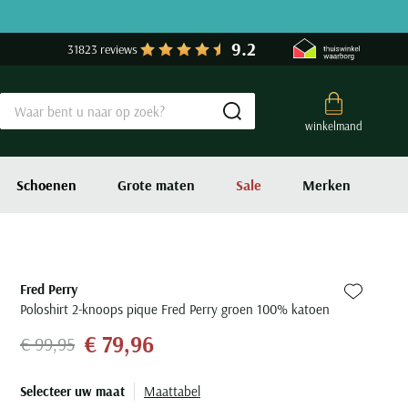
9.2
31823 reviews
Submit search
winkelmand
Schoenen
Grote maten
Sale
Merken
Fred Perry
Zet bij fa
Poloshirt 2-knoops pique Fred Perry groen 100% katoen
€ 79,96
€ 99,95
Selecteer uw maat
Maattabel