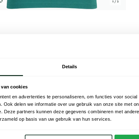
1 / 3
Alle kenmer
Details
atoen in een heerlijke piqué structuur, wat
Artikelnr.
nd vermogen geeft. De normale fit zorgt
Naam
t te nauw zit, en de korte mouw maakt het
 van cookies
e knopen aan de kraag heb je wat
ent en advertenties te personaliseren, om functies voor social
Merk
Het effen ontwerp maakt combineren
. Ook delen we informatie over uw gebruik van onze site met on
zomerbroek voor een verzorgde maar
Materiaal
e. Deze partners kunnen deze gegevens combineren met andere i
als het warm is en je er goed uit wilt zien
erzameld op basis van uw gebruik van hun services.
Pasvorm
Kleur