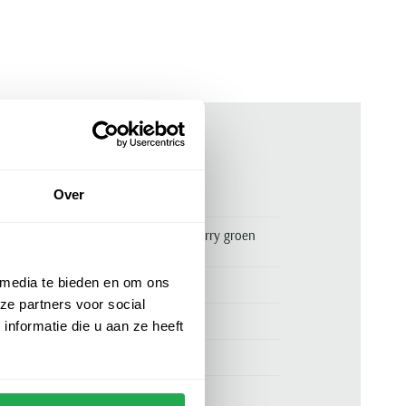
ken
Over
00173495
Poloshirt 2-knoops pique Fred Perry groen
100% katoen
 media te bieden en om ons
Fred Perry
ze partners voor social
100% katoen
nformatie die u aan ze heeft
normale fit
groen