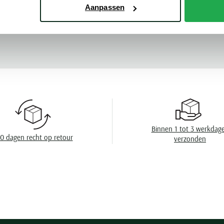
Aanpassen
Poloshirts korte mouwen Fred Perry
Mouwlengte
Meer kenmerke
Leveranciers nr
Design
Sluiting
Eigenschappen
Wasvoorschrift
Binnen 1 tot 3 werkdag
0 dagen recht op retour
verzonden