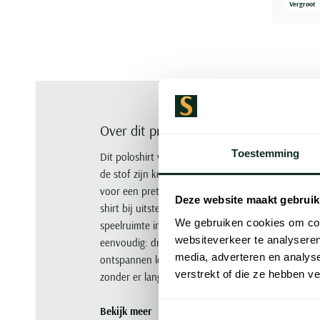
Vergroot
Over dit product
Toestemming
Dit poloshirt van Fred Perry is gemaakt van 100% k
de stof zijn kenmerkende textuur en goede ademe
voor een prettige pasvorm die niet te ruim en nie
Deze website maakt gebruik
shirt bij uitstek geschikt voor de zomer. Met twe
We gebruiken cookies om cont
speelruimte in hoe je het draagt, open of dicht. 
websiteverkeer te analyseren
eenvoudig: draag het op een chino of een lichte 
media, adverteren en analys
ontspannen look. Een poloshirt dat je gewoon pakt 
verstrekt of die ze hebben v
zonder er lang over na te denken.
Bekijk meer