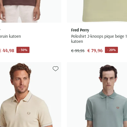
y
Fred Perry
bruin katoen
Poloshirt 2-knoops pique beige
katoen
€ 44,98
€ 79,96
- 50%
- 20%
€ 99,95
Toevoegen aan favorieten