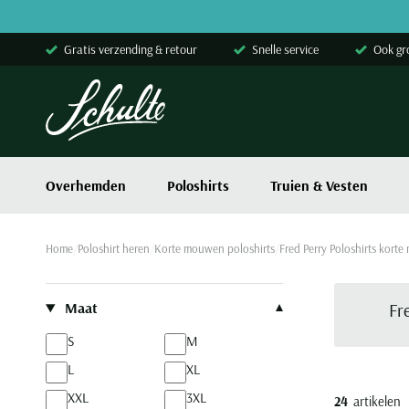
Skip to content
Gratis verzending & retour
Snelle service
Ook gr
Overhemden
Poloshirts
Truien & Vesten
Home
Poloshirt heren
Korte mouwen poloshirts
Fred Perry Poloshirts kort
Filteren op
Maat
Fr
S
M
L
XL
XXL
3XL
24
artikelen