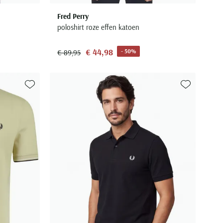
Fred Perry
poloshirt roze effen katoen
€ 44,98
- 50%
€ 89,95
Toevoegen aan favorieten
Toevoegen aa