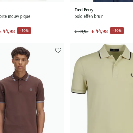
y
Fred Perry
korte mouw pique
polo effen bruin
€ 44,98
€ 44,98
- 50%
- 50%
€ 89,95
Toevoegen aan favorieten