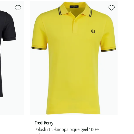
Toevoegen aan favorieten
Toevoegen aa
Fred Perry
Poloshirt 2-knoops pique geel 100%