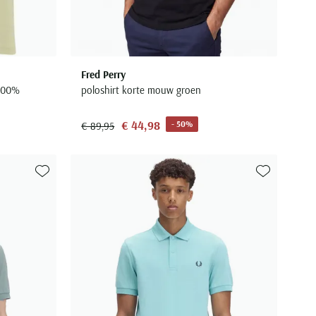
Fred Perry
 100%
poloshirt korte mouw groen
€ 44,98
- 50%
€ 89,95
Toevoegen aan favorieten
Toevoegen aa