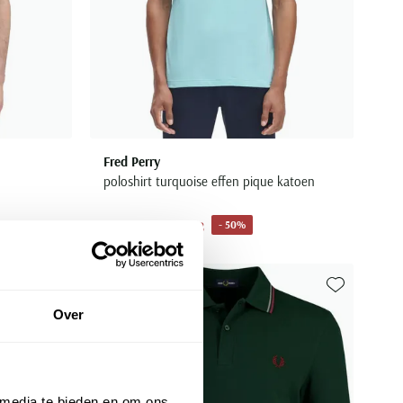
Fred Perry
poloshirt turquoise effen pique katoen
€ 44,98
- 50%
€ 89,95
Toevoegen aan favorieten
Toevoegen aa
Over
 media te bieden en om ons