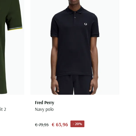
Fred Perry
it 2
Navy polo
€ 63,96
- 20%
€ 79,95