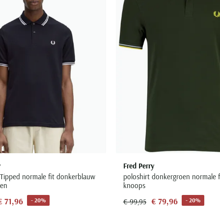
y
Fred Perry
 Tipped normale fit donkerblauw
poloshirt donkergroen normale f
oen
knoops
€ 71,96
€ 79,96
- 20%
- 20%
€ 99,95