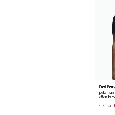
Fred Perr
polo Twin
effen kat
€ 89,95