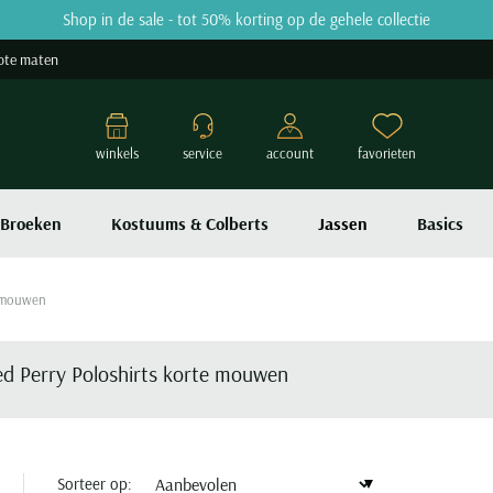
Shop in de sale - tot 50% korting op de gehele collectie
ote maten
winkels
service
account
favorieten
Broeken
Kostuums & Colberts
Jassen
Basics
e mouwen
ed Perry Poloshirts korte mouwen
Sorteer op: