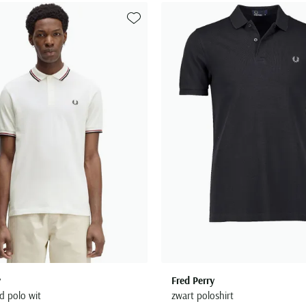
Toevoegen aan favorieten
y
Fred Perry
d polo wit
zwart poloshirt