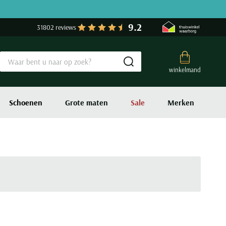
9.2
31802 reviews
Submit search
winkelmand
Schoenen
Grote maten
Sale
Merken