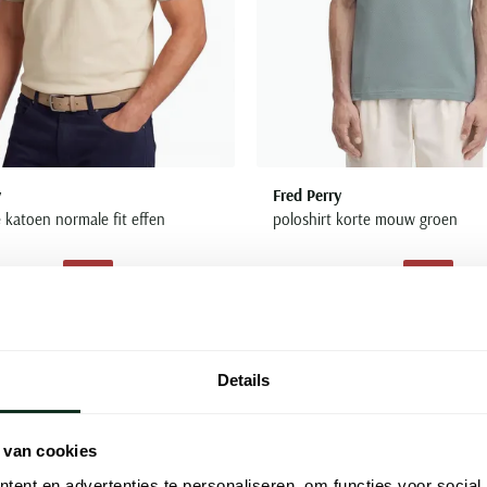
y
Fred Perry
 katoen normale fit effen
poloshirt korte mouw groen
€ 44,98
€ 44,98
- 50%
- 50%
€ 89,95
Toevoegen aan favorieten
Details
 van cookies
ent en advertenties te personaliseren, om functies voor social