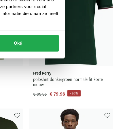
ze partners voor social
nformatie die u aan ze heeft
Oké
Fred Perry
poloshirt donkergroen normale fit korte
mouw
€ 79,96
- 20%
€ 99,95
Toevoegen aan favorieten
Toevoegen aa