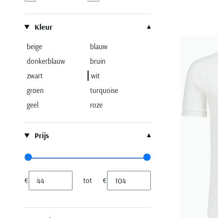
Kleur
beige
blauw
donkerblauw
bruin
zwart
wit
groen
turquoise
geel
roze
Prijs
Range slider min value
Range slider max value
€
tot
€
Minimum value input
Maximum value input