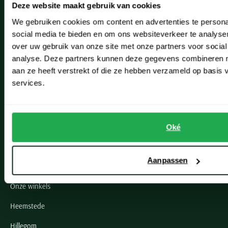
Deze website maakt gebruik van cookies
Bestellen
We gebruiken cookies om content en advertenties te persona
social media te bieden en om ons websiteverkeer te analyse
Betalen
over uw gebruik van onze site met onze partners voor social
Verzenden
analyse. Deze partners kunnen deze gegevens combineren me
aan ze heeft verstrekt of die ze hebben verzameld op basis
Retourneren
services.
Klachtenafhandeling
Actievoorwaarden
Oké
Artikelonderhoud
Aanpassen
Onze winkels
Onze winkels
Heemstede
Hillegom