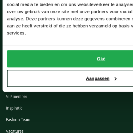
social media te bieden en om ons websiteverkeer te analyse
Lisse
over uw gebruik van onze site met onze partners voor social
analyse. Deze partners kunnen deze gegevens combineren me
Noordwijk
aan ze heeft verstrekt of die ze hebben verzameld op basis
Oegstgeest
services.
Openingstijden winkels
Oké
Schulte Herenmode
Grote maten herenkleding
Aanpassen
Paul & Shark specialist
VIP member
Inspiratie
Fashion Team
Vacatures