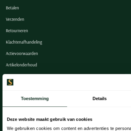
Betalen
Verzenden
Retourneren
Klachtenafhandeling
Actievoorwaarden
Artikelonderhoud
Onze winkels
Onze winkels
Toestemming
Details
Heemstede
Hillegom
Deze website maakt gebruik van cookies
Leiderdorp
We gebruiken cookies om content en advertenties te persona