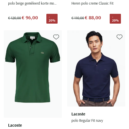
polo beige gemêleerd korte mouw normale fit
Heren polo creme Classic Fit
€ 96,00
€ 88,00
-
-
€ 120,00
€ 110,00
20%
20%
Toevoegen aan favorieten
Toevoe
Lacoste
polo Regular Fit navy
Lacoste