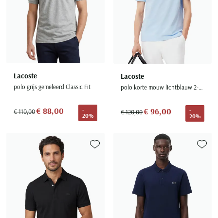
Lacoste
Lacoste
polo grijs gemeleerd Classic Fit
polo korte mouw lichtblauw 2-knoops katoen
€ 88,00
€ 96,00
-
-
€ 110,00
€ 120,00
20%
20%
Toevoegen aan favorieten
Toevoe