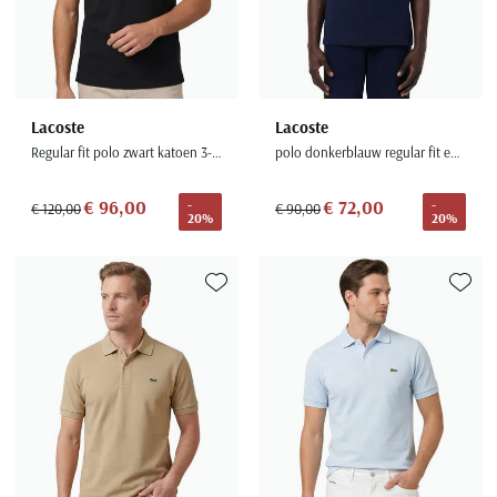
Lacoste
Lacoste
Regular fit polo zwart katoen 3-knoops
polo donkerblauw regular fit effen
€ 96,00
€ 72,00
-
-
€ 120,00
€ 90,00
20%
20%
Toevoegen aan favorieten
Toevoe