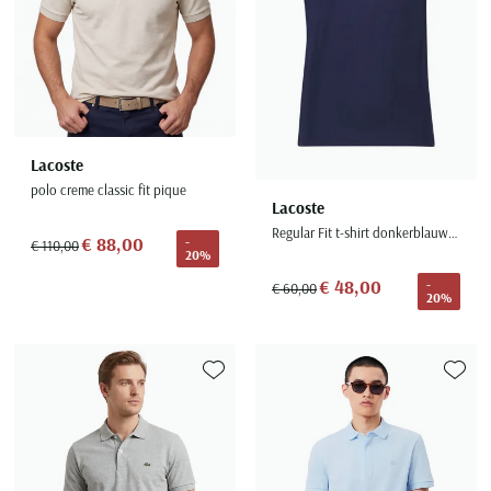
Lacoste
polo creme classic fit pique
Lacoste
Regular Fit t-shirt donkerblauw effen
€ 88,00
-
€ 110,00
20%
€ 48,00
-
€ 60,00
20%
Toevoegen aan favorieten
Toevoe