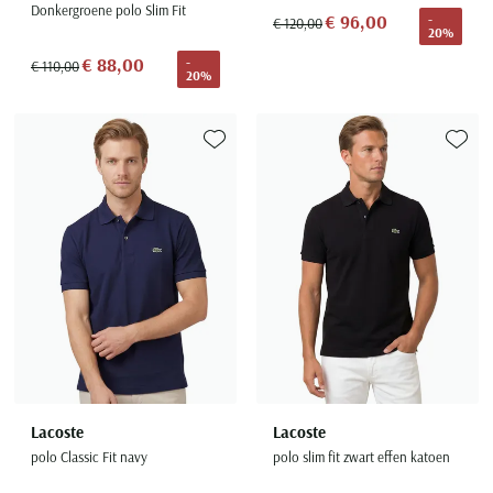
Donkergroene polo Slim Fit
€ 96,00
-
€ 120,00
20%
€ 88,00
-
€ 110,00
20%
Toevoegen aan favorieten
Toevoe
Lacoste
Lacoste
polo Classic Fit navy
polo slim fit zwart effen katoen