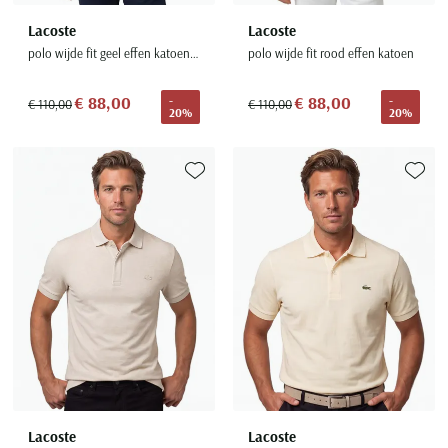
Lacoste
Lacoste
polo wijde fit geel effen katoen korte mouwen
polo wijde fit rood effen katoen
€ 88,00
€ 88,00
-
-
€ 110,00
€ 110,00
20%
20%
Toevoegen aan favorieten
Toevoe
Lacoste
Lacoste