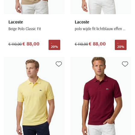
Lacoste
Lacoste
Beige Polo Classic Fit
polo wijde fit lichtblauw effen katoen
€ 88,00
€ 88,00
-
-
€ 110,00
€ 110,00
20%
20%
Toevoegen aan favorieten
Toevoe