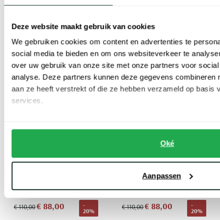
€ 88,00
-
€ 110,00
20%
Deze website maakt gebruik van cookies
We gebruiken cookies om content en advertenties te persona
Toevoegen aan favorieten
Toevoe
social media te bieden en om ons websiteverkeer te analyse
over uw gebruik van onze site met onze partners voor social
analyse. Deze partners kunnen deze gegevens combineren me
aan ze heeft verstrekt of die ze hebben verzameld op basis
services.
Oké
Lacoste
Lacoste
Aanpassen
polo Slim Fit lichtblauw
polo slim fit lichtroze
€ 88,00
€ 88,00
-
-
€ 110,00
€ 110,00
20%
20%