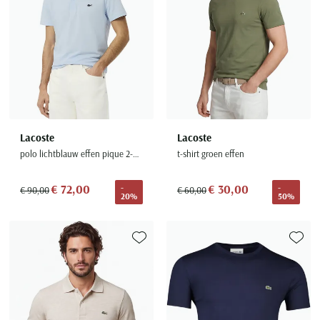
Lacoste
Lacoste
polo lichtblauw effen pique 2-knoops normale fit
t-shirt groen effen
€ 72,00
€ 30,00
-
-
€ 90,00
€ 60,00
20%
50%
Toevoegen aan favorieten
Toevoe