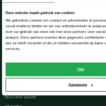
Heemstede
Deze website maakt gebruik van cookies
Hillegom
We gebruiken cookies om content en advertenties te persona
social media te bieden en om ons websiteverkeer te analyse
Leiderdorp
over uw gebruik van onze site met onze partners voor social
Lisse
analyse. Deze partners kunnen deze gegevens combineren me
aan ze heeft verstrekt of die ze hebben verzameld op basis
Noordwijk
services.
Oegstgeest
Openingstijden winkels
Oké
Schulte Herenmode
Aanpassen
Grote maten herenkleding
Paul & Shark specialist