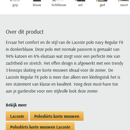
Portofino
PME Legend
Tussenjassen
PME Legend
Polo Ralph Lauren
Pierre Cardin
grijs
blauw
lichtblauw
wit
geel
zwart
New Zealand
Lacoste
Profuomo
Polo Ralph Lauren
Bodywarmers
Polo Ralph Lauren
PME Legend
PME Legend
Olymp
Ledub
R2
Portofino
Portofino
Portofino
Polo Ralph Lauren
Paul & Shark
Lyle & Scott
Seidensticker
Reset
Over dit product
Profuomo
Profuomo
Portofino
Polo Ralph Lauren
Mac
State of Art
State of Art
State of Art
State of Art
Replay
Ervaar het comfort en de stijl van de Lacoste polo navy Regular Fit
PME Legend
Maerz
Tommy Hilfiger
Superdry
in donkerblauw. Deze polo met normale pasvorm is gemaakt van
Superdry
Superdry
Tommy Hilfiger
Profuomo
Magnanni
94% katoen en 6% elastaan wat zorgt voor een perfecte mix van
Vanguard
Tenson
Tommy Hilfiger
Thomas Maine
Tramarossa
R2
Mason's
zachtheid en stretch. Het effen design is afgewerkt met een trendy
Xacus
Tommy Hilfiger
Vanguard
Tommy Hilfiger
Vanguard
State of Art
Mc Alson
3-knoops sluiting en korte mouwen ideaal voor de zomer. De
UBR
Vanguard
Lacoste Regular Fit polo is meer dan alleen een kledingstuk het is
Superdry
Meyer
Populaire kleuren
Vanguard
Grote maten
Deals
een statement van klasse en kwaliteit. Voeg deze must-have toe
William Lockie
Tenson
New Zealand
Wit overhemd heren
aan je garderobe voor een stijlvolle look deze zomer.
Grote maten poloshirts
2e broek voor de helft
Wellington of Billmore
Tommy Hilfiger
Zwart overhemd heren
Grote maten herenmode
Populaire materialen
Bekijk meer
Tramarossa
Blauw overhemd heren
Populaire merk lijnen
Grote maten
Katoenen trui
North 84
Vanguard
Lacoste
Poloshirts korte mouwen
Groen overhemd heren
Meyer Chicago
Grote maten jassen
Populaire kleuren
Lamswollen trui
Olymp
Alle merken sale
Witte polo heren
Meyer Diego
Grote maten winterjassen
Poloshirts korte mouwen Lacoste
Merino wol trui