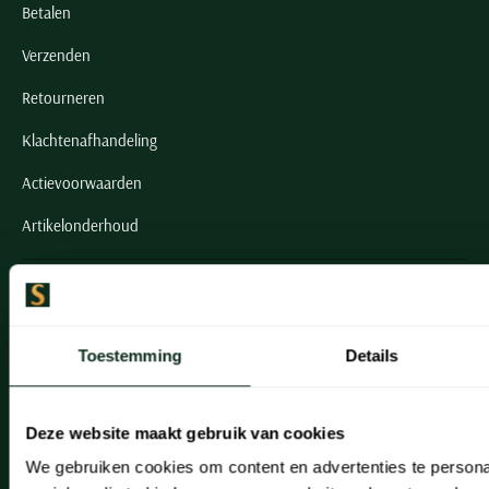
Betalen
Verzenden
Retourneren
Klachtenafhandeling
Actievoorwaarden
Artikelonderhoud
Onze winkels
Onze winkels
Toestemming
Details
Heemstede
Hillegom
Deze website maakt gebruik van cookies
Leiderdorp
We gebruiken cookies om content en advertenties te persona