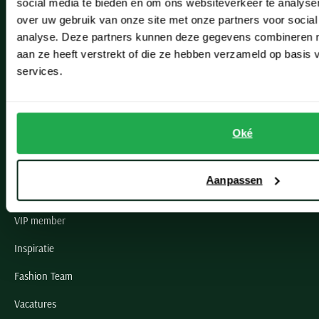
social media te bieden en om ons websiteverkeer te analyse
Lisse
over uw gebruik van onze site met onze partners voor social
analyse. Deze partners kunnen deze gegevens combineren me
Noordwijk
aan ze heeft verstrekt of die ze hebben verzameld op basis
Oegstgeest
services.
Openingstijden winkels
Schulte Herenmode
Oké
Grote maten herenkleding
Aanpassen
Paul & Shark specialist
VIP member
Inspiratie
Fashion Team
Vacatures