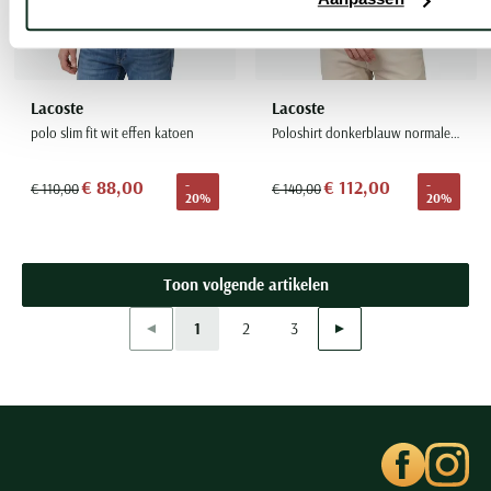
Lacoste
Lacoste
polo slim fit wit effen katoen
Poloshirt donkerblauw normale fit
€ 88,00
€ 112,00
-
-
€ 110,00
€ 140,00
20%
20%
Toon volgende artikelen
Vorige
Volgende
1
2
3
Current Page
Page
Page