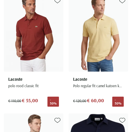
Toevoegen aan favorieten
Toevoe
Lacoste
Lacoste
polo rood classic fit
Polo regular fit camel katoen korte mouw 3-knoops
€ 55,00
€ 60,00
-
-
€ 110,00
€ 120,00
50%
50%
Toevoegen aan favorieten
Toevoe