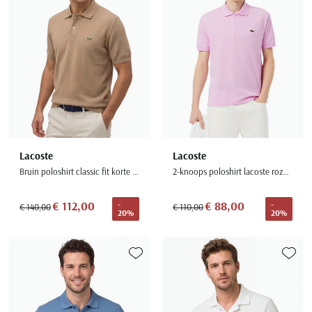
Lacoste
Lacoste
Bruin poloshirt classic fit korte mouw gebreid
2-knoops poloshirt lacoste roze pique
€ 112,00
€ 88,00
-
-
€ 140,00
€ 110,00
20%
20%
Toevoegen aan favorieten
Toevoe