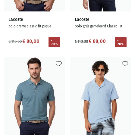
Lacoste
Lacoste
polo creme classic fit pique
polo grijs gemeleerd Classic Fit
€ 88,00
€ 88,00
-
-
€ 110,00
€ 110,00
20%
20%
Toevoegen aan favorieten
Toevoe