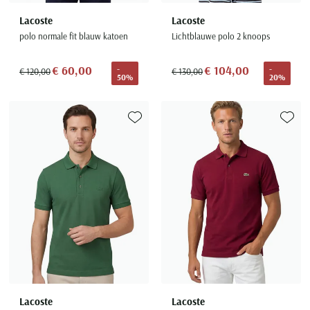
Lacoste
Lacoste
polo normale fit blauw katoen
Lichtblauwe polo 2 knoops
€ 60,00
€ 104,00
-
-
€ 120,00
€ 130,00
50%
20%
Toevoegen aan favorieten
Toevoe
Lacoste
Lacoste