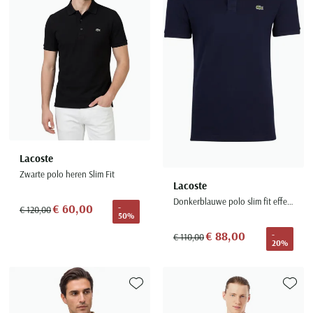
Lacoste
Zwarte polo heren Slim Fit
Lacoste
Donkerblauwe polo slim fit effen katoen
€ 60,00
-
€ 120,00
50%
€ 88,00
-
€ 110,00
20%
Toevoegen aan favorieten
Toevoe