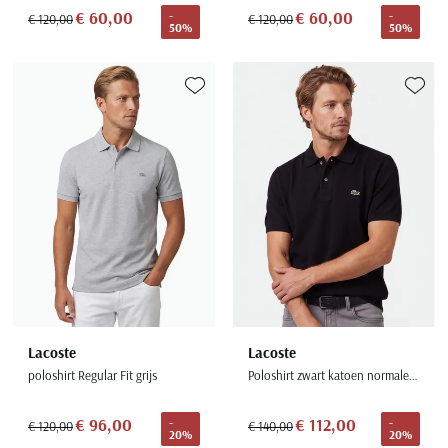
€ 60,00
€ 60,00
-
-
€ 120,00
€ 120,00
50%
50%
Toevoegen aan favorieten
Toevoe
Lacoste
Lacoste
poloshirt Regular Fit grijs
Poloshirt zwart katoen normale fit
€ 96,00
€ 112,00
-
-
€ 120,00
€ 140,00
20%
20%