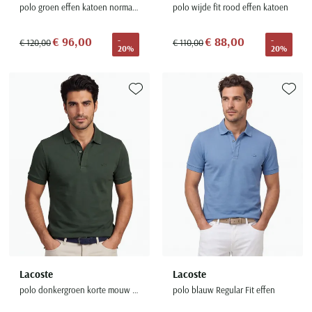
polo groen effen katoen normale fit
polo wijde fit rood effen katoen
€ 96,00
€ 88,00
-
-
€ 120,00
€ 110,00
20%
20%
Toevoegen aan favorieten
Toevoe
Lacoste
Lacoste
polo donkergroen korte mouw effen
polo blauw Regular Fit effen