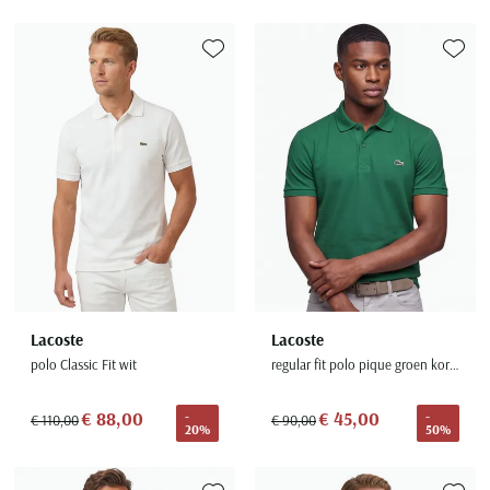
Toevoegen aan favorieten
Toevoe
Lacoste
Lacoste
polo Classic Fit wit
regular fit polo pique groen korte mouw
€ 88,00
€ 45,00
-
-
€ 110,00
€ 90,00
20%
50%