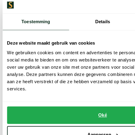
Toestemming
Details
Lacoste
Lacoste
Deze website maakt gebruik van cookies
Witte polo Slim Fit
polo Classic Fit navy
We gebruiken cookies om content en advertenties te persona
social media te bieden en om ons websiteverkeer te analyse
€ 60,00
€ 88,00
-
-
€ 120,00
€ 110,00
over uw gebruik van onze site met onze partners voor social
50%
20%
analyse. Deze partners kunnen deze gegevens combineren me
aan ze heeft verstrekt of die ze hebben verzameld op basis
services.
Toevoegen aan favorieten
Toevoe
Oké
Aanpassen