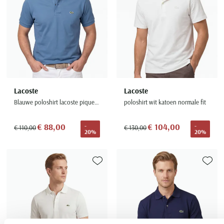
Lacoste
Lacoste
Blauwe poloshirt lacoste pique classic fit
poloshirt wit katoen normale fit
€ 88,00
€ 104,00
-
-
€ 110,00
€ 130,00
20%
20%
Toevoegen aan favorieten
Toevoe