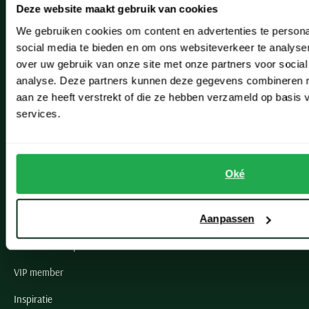
Deze website maakt gebruik van cookies
Hillegom
We gebruiken cookies om content en advertenties te persona
Leiderdorp
social media te bieden en om ons websiteverkeer te analyse
over uw gebruik van onze site met onze partners voor social
Lisse
analyse. Deze partners kunnen deze gegevens combineren me
Noordwijk
aan ze heeft verstrekt of die ze hebben verzameld op basis
services.
Oegstgeest
Openingstijden winkels
Oké
Schulte Herenmode
Grote maten herenkleding
Aanpassen
Paul & Shark specialist
VIP member
Inspiratie