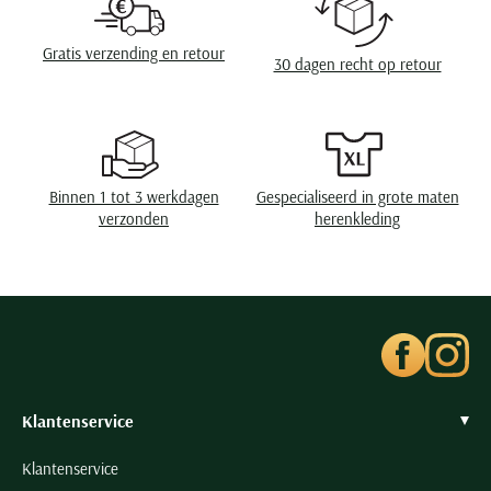
Seidensticker
Wasvoorschriften
30°C was, niet in de droger, strijken op
Slater
middelhoge temperatuur, niet chemisch
Gratis verzending en retour
30 dagen recht op retour
reinigen
State of Art
Superdry
Tenson
Thomas Maine
Binnen 1 tot 3 werkdagen
Gespecialiseerd in grote maten
Tommy Hilfiger
verzonden
herenkleding
Tramarossa
UBR
Vanguard
Wellington of Billmore
William Lockie
Klantenservice
Xacus
Klantenservice
Alle merken