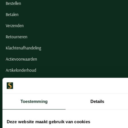
Bestellen
Betalen
Verzenden
Retourneren
Klachtenafhandeling
Actievoorwaarden
Artikelonderhoud
Onze winkels
Onze winkels
Toestemming
Details
Heemstede
Hillegom
Deze website maakt gebruik van cookies