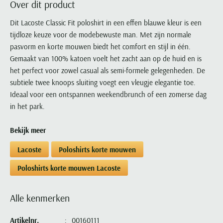
Over dit product
Portofino
PME Legend
Tussenjassen
PME Legend
Polo Ralph Lauren
Pierre Cardin
New Zealand
Lacoste
Profuomo
Polo Ralph Lauren
Dit Lacoste Classic Fit poloshirt in een effen blauwe kleur is een
Bodywarmers
Polo Ralph Lauren
PME Legend
PME Legend
Olymp
Ledub
tijdloze keuze voor de modebewuste man. Met zijn normale
R2
Portofino
Portofino
Portofino
Polo Ralph Lauren
Paul & Shark
Lyle & Scott
pasvorm en korte mouwen biedt het comfort en stijl in één.
Seidensticker
Reset
Profuomo
Profuomo
Portofino
Polo Ralph Lauren
Mac
Gemaakt van 100% katoen voelt het zacht aan op de huid en is
State of Art
State of Art
State of Art
State of Art
Replay
het perfect voor zowel casual als semi-formele gelegenheden. De
PME Legend
Maerz
Tommy Hilfiger
Superdry
subtiele twee knoops sluiting voegt een vleugje elegantie toe.
Superdry
Superdry
Tommy Hilfiger
Profuomo
Magnanni
Ideaal voor een ontspannen weekendbrunch of een zomerse dag
Vanguard
Tenson
Tommy Hilfiger
Thomas Maine
Tramarossa
R2
Mason's
in het park.
Xacus
Tommy Hilfiger
Vanguard
Tommy Hilfiger
Vanguard
State of Art
Mc Alson
UBR
Bekijk meer
Vanguard
Superdry
Meyer
Populaire kleuren
Vanguard
Grote maten
Deals
William Lockie
Lacoste
Poloshirts korte mouwen
Tenson
New Zealand
Wit overhemd heren
Grote maten poloshirts
2e broek voor de helft
Wellington of Billmore
Tommy Hilfiger
Poloshirts korte mouwen Lacoste
Zwart overhemd heren
Grote maten herenmode
Populaire materialen
Tramarossa
Blauw overhemd heren
Populaire merk lijnen
Grote maten
Katoenen trui
North 84
Alle kenmerken
Vanguard
Groen overhemd heren
Meyer Chicago
Grote maten jassen
Populaire kleuren
Lamswollen trui
Olymp
Alle merken sale
Witte polo heren
Meyer Diego
Grote maten winterjassen
Artikelnr.
00160111
Merino wol trui