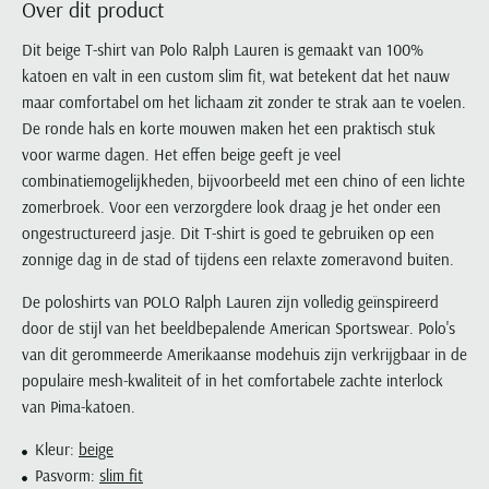
Over dit product
Portofino
PME Legend
Tussenjassen
PME Legend
Polo Ralph Lauren
Pierre Cardin
New Zealand
Lacoste
Profuomo
Polo Ralph Lauren
Dit beige T-shirt van Polo Ralph Lauren is gemaakt van 100%
Bodywarmers
Polo Ralph Lauren
PME Legend
PME Legend
Olymp
Ledub
katoen en valt in een custom slim fit, wat betekent dat het nauw
R2
Portofino
Portofino
Portofino
Polo Ralph Lauren
Paul & Shark
Lyle & Scott
maar comfortabel om het lichaam zit zonder te strak aan te voelen.
Seidensticker
Reset
Profuomo
Profuomo
Portofino
Polo Ralph Lauren
Mac
De ronde hals en korte mouwen maken het een praktisch stuk
State of Art
State of Art
State of Art
State of Art
Replay
voor warme dagen. Het effen beige geeft je veel
PME Legend
Maerz
Tommy Hilfiger
Superdry
combinatiemogelijkheden, bijvoorbeeld met een chino of een lichte
Superdry
Superdry
Tommy Hilfiger
Profuomo
Magnanni
zomerbroek. Voor een verzorgdere look draag je het onder een
Vanguard
Tenson
Tommy Hilfiger
Thomas Maine
Tramarossa
R2
Mason's
ongestructureerd jasje. Dit T-shirt is goed te gebruiken op een
Xacus
Tommy Hilfiger
Vanguard
Tommy Hilfiger
Vanguard
zonnige dag in de stad of tijdens een relaxte zomeravond buiten.
State of Art
Mc Alson
UBR
Vanguard
Superdry
Meyer
De poloshirts van POLO Ralph Lauren zijn volledig geïnspireerd
Populaire kleuren
Vanguard
Grote maten
Deals
William Lockie
door de stijl van het beeldbepalende American Sportswear. Polo's
Tenson
New Zealand
Wit overhemd heren
Grote maten poloshirts
2e broek voor de helft
Wellington of Billmore
van dit gerommeerde Amerikaanse modehuis zijn verkrijgbaar in de
Tommy Hilfiger
Zwart overhemd heren
populaire mesh-kwaliteit of in het comfortabele zachte interlock
Grote maten herenmode
Populaire materialen
Tramarossa
van Pima-katoen.
Blauw overhemd heren
Populaire merk lijnen
Grote maten
Katoenen trui
North 84
Vanguard
Groen overhemd heren
Meyer Chicago
Grote maten jassen
Populaire kleuren
Kleur:
beige
Lamswollen trui
Olymp
Alle merken sale
Pasvorm:
slim fit
Witte polo heren
Meyer Diego
Grote maten winterjassen
Merino wol trui