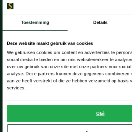
Artikelonderhoud
Onze winkels
Toestemming
Details
Onze winkels
Deze website maakt gebruik van cookies
Heemstede
We gebruiken cookies om content en advertenties te persona
Hillegom
social media te bieden en om ons websiteverkeer te analyse
over uw gebruik van onze site met onze partners voor social
Leiderdorp
analyse. Deze partners kunnen deze gegevens combineren me
aan ze heeft verstrekt of die ze hebben verzameld op basis
Lisse
services.
Noordwijk
Oegstgeest
Oké
Openingstijden winkels