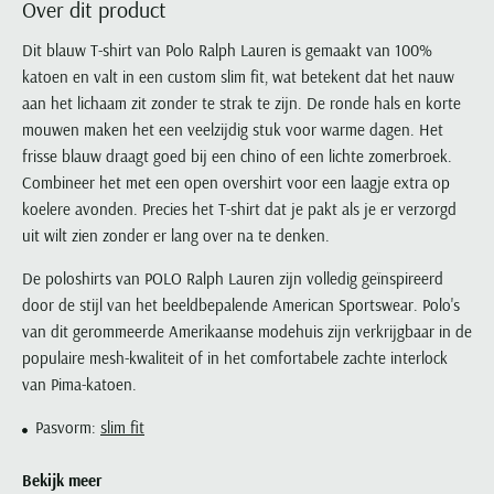
Over dit product
Portofino
PME Legend
Tussenjassen
PME Legend
Polo Ralph Lauren
Pierre Cardin
New Zealand
Lacoste
Profuomo
Polo Ralph Lauren
Dit blauw T-shirt van Polo Ralph Lauren is gemaakt van 100%
Bodywarmers
Polo Ralph Lauren
PME Legend
PME Legend
Olymp
Ledub
katoen en valt in een custom slim fit, wat betekent dat het nauw
R2
Portofino
Portofino
Portofino
Polo Ralph Lauren
Paul & Shark
Lyle & Scott
aan het lichaam zit zonder te strak te zijn. De ronde hals en korte
Seidensticker
Reset
Profuomo
Profuomo
Portofino
Polo Ralph Lauren
Mac
mouwen maken het een veelzijdig stuk voor warme dagen. Het
State of Art
State of Art
State of Art
State of Art
Replay
frisse blauw draagt goed bij een chino of een lichte zomerbroek.
PME Legend
Maerz
Tommy Hilfiger
Superdry
Combineer het met een open overshirt voor een laagje extra op
Superdry
Superdry
Tommy Hilfiger
Profuomo
Magnanni
koelere avonden. Precies het T-shirt dat je pakt als je er verzorgd
Vanguard
Tenson
Tommy Hilfiger
Thomas Maine
Tramarossa
R2
Mason's
uit wilt zien zonder er lang over na te denken.
Xacus
Tommy Hilfiger
Vanguard
Tommy Hilfiger
Vanguard
State of Art
Mc Alson
De poloshirts van POLO Ralph Lauren zijn volledig geïnspireerd
UBR
Vanguard
Superdry
Meyer
door de stijl van het beeldbepalende American Sportswear. Polo's
Populaire kleuren
Vanguard
Grote maten
Deals
William Lockie
van dit gerommeerde Amerikaanse modehuis zijn verkrijgbaar in de
Tenson
New Zealand
Wit overhemd heren
Grote maten poloshirts
2e broek voor de helft
Wellington of Billmore
populaire mesh-kwaliteit of in het comfortabele zachte interlock
Tommy Hilfiger
Zwart overhemd heren
van Pima-katoen.
Grote maten herenmode
Populaire materialen
Tramarossa
Blauw overhemd heren
Populaire merk lijnen
Grote maten
Katoenen trui
Pasvorm:
slim fit
North 84
Vanguard
Groen overhemd heren
Meyer Chicago
Grote maten jassen
Populaire kleuren
Lamswollen trui
Olymp
Alle merken sale
Bekijk meer
Witte polo heren
Meyer Diego
Grote maten winterjassen
Merino wol trui