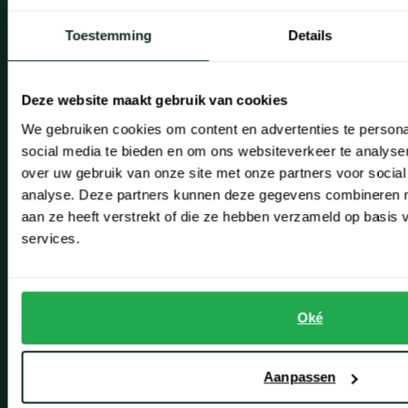
Onze winkels
Toestemming
Details
Onze winkels
Heemstede
Deze website maakt gebruik van cookies
We gebruiken cookies om content en advertenties te persona
Hillegom
social media te bieden en om ons websiteverkeer te analyse
Leiderdorp
over uw gebruik van onze site met onze partners voor social
analyse. Deze partners kunnen deze gegevens combineren me
Lisse
aan ze heeft verstrekt of die ze hebben verzameld op basis
services.
Noordwijk
Oegstgeest
Openingstijden winkels
Oké
Schulte Herenmode
Aanpassen
Grote maten herenkleding