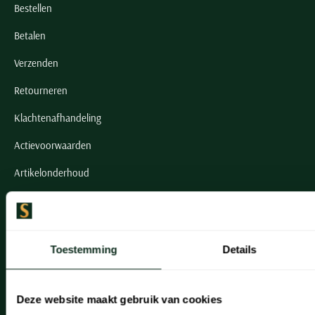
Bestellen
Betalen
Verzenden
Retourneren
Klachtenafhandeling
Actievoorwaarden
Artikelonderhoud
Onze winkels
Onze winkels
Toestemming
Details
Heemstede
Hillegom
Deze website maakt gebruik van cookies