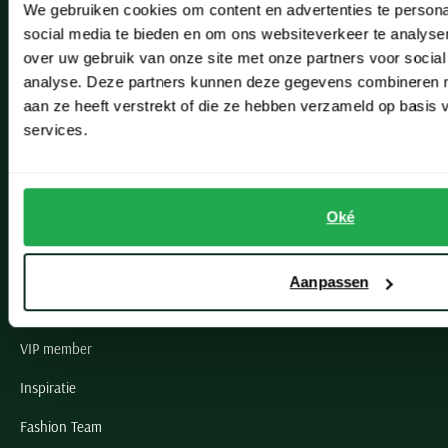
We gebruiken cookies om content en advertenties te persona
Leiderdorp
social media te bieden en om ons websiteverkeer te analyse
Lisse
over uw gebruik van onze site met onze partners voor social
analyse. Deze partners kunnen deze gegevens combineren me
Noordwijk
aan ze heeft verstrekt of die ze hebben verzameld op basis
services.
Oegstgeest
Openingstijden winkels
Oké
Schulte Herenmode
Grote maten herenkleding
Aanpassen
Paul & Shark specialist
VIP member
Inspiratie
Fashion Team