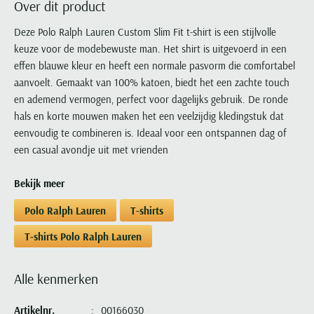
Over dit product
Portofino
PME Legend
Tussenjassen
PME Legend
Polo Ralph Lauren
Pierre Cardin
New Zealand
Lacoste
Profuomo
Polo Ralph Lauren
Deze Polo Ralph Lauren Custom Slim Fit t-shirt is een stijlvolle
Bodywarmers
Polo Ralph Lauren
PME Legend
PME Legend
Olymp
Ledub
keuze voor de modebewuste man. Het shirt is uitgevoerd in een
R2
Portofino
Portofino
Portofino
Polo Ralph Lauren
Paul & Shark
Lyle & Scott
effen blauwe kleur en heeft een normale pasvorm die comfortabel
Seidensticker
Reset
Profuomo
Profuomo
Portofino
Polo Ralph Lauren
Mac
aanvoelt. Gemaakt van 100% katoen, biedt het een zachte touch
State of Art
State of Art
State of Art
State of Art
Replay
en ademend vermogen, perfect voor dagelijks gebruik. De ronde
PME Legend
Maerz
Tommy Hilfiger
Superdry
hals en korte mouwen maken het een veelzijdig kledingstuk dat
Superdry
Superdry
Tommy Hilfiger
Profuomo
Magnanni
eenvoudig te combineren is. Ideaal voor een ontspannen dag of
Vanguard
Tenson
Tommy Hilfiger
Thomas Maine
Tramarossa
R2
Mason's
een casual avondje uit met vrienden
Xacus
Tommy Hilfiger
Vanguard
Tommy Hilfiger
Vanguard
State of Art
Mc Alson
UBR
Bekijk meer
Vanguard
Superdry
Meyer
Populaire kleuren
Vanguard
Grote maten
Deals
William Lockie
Polo Ralph Lauren
T-shirts
Tenson
New Zealand
Wit overhemd heren
Grote maten poloshirts
2e broek voor de helft
Wellington of Billmore
Tommy Hilfiger
T-shirts Polo Ralph Lauren
Zwart overhemd heren
Grote maten herenmode
Populaire materialen
Tramarossa
Blauw overhemd heren
Populaire merk lijnen
Grote maten
Katoenen trui
North 84
Alle kenmerken
Vanguard
Groen overhemd heren
Meyer Chicago
Grote maten jassen
Populaire kleuren
Lamswollen trui
Olymp
Alle merken sale
Witte polo heren
Meyer Diego
Grote maten winterjassen
Artikelnr.
00166030
Merino wol trui