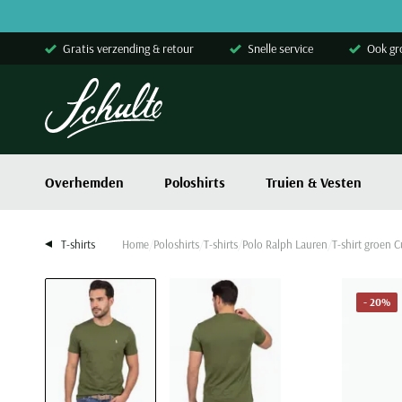
Skip to content
Gratis verzending & retour
Snelle service
Ook gr
Overhemden
Poloshirts
Truien & Vesten
T-shirts
Home
Poloshirts
T-shirts
Polo Ralph Lauren
T-shirt groen 
- 20%