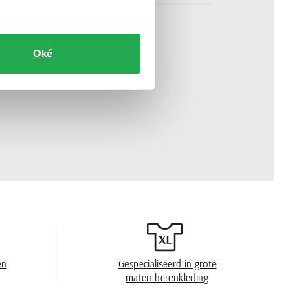
groen
n
korte mouw
Oké
.
710671438-522
ronde hals
effen
en
40°C was, toegestaan voor de droger, strijken
op middelhoge temperatuur, niet chemisch
reinigen
en
Gespecialiseerd in grote
maten herenkleding