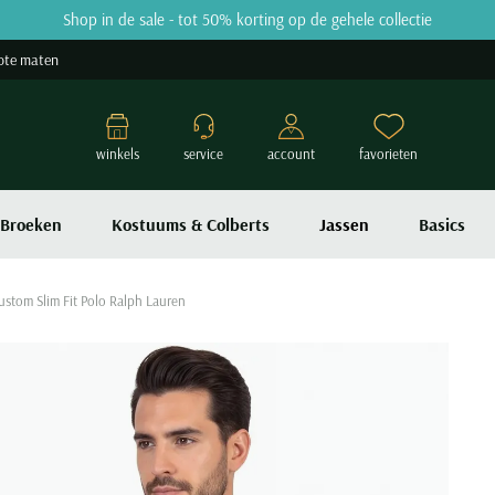
Shop in de sale - tot 50% korting op de gehele collectie
ote maten
winkels
service
account
favorieten
Broeken
Kostuums & Colberts
Jassen
Basics
Custom Slim Fit Polo Ralph Lauren