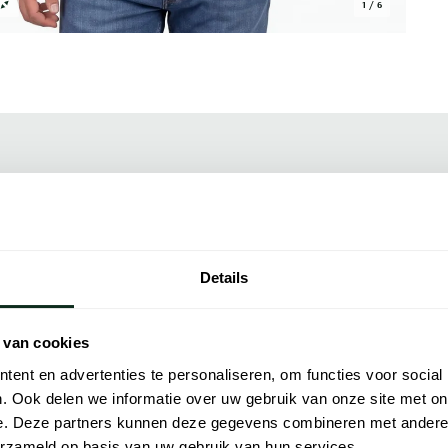
1 / 6
Alle kenmer
kt van 100% katoen en valt op in een fijne
Artikelnr.
custom slim fit zorgt voor een goed
Naam
onde hals geeft het een veelzijdig karakter.
Details
r de zomer, zowel op zichzelf als onder een
Merk
met een chino of een lichte broek voor een
 van cookies
Lijn
ent en advertenties te personaliseren, om functies voor social
geïnspireerd door de stijl van het
Materiaal
. Ook delen we informatie over uw gebruik van onze site met on
dit gerommeerde Amerikaanse modehuis zijn
e. Deze partners kunnen deze gegevens combineren met andere i
et comfortabele zachte interlock van Pima-
Pasvorm
erzameld op basis van uw gebruik van hun services.