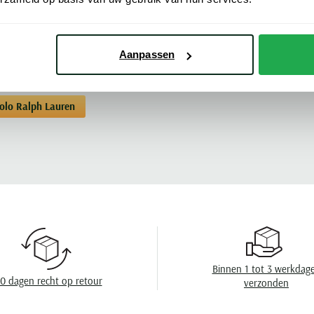
Kleur
Meer kenmerke
Mouwlengte
Aanpassen
Leveranciers nr
Model
Polo Ralph Lauren
Design
Wasvoorschrift
Binnen 1 tot 3 werkdag
0 dagen recht op retour
verzonden