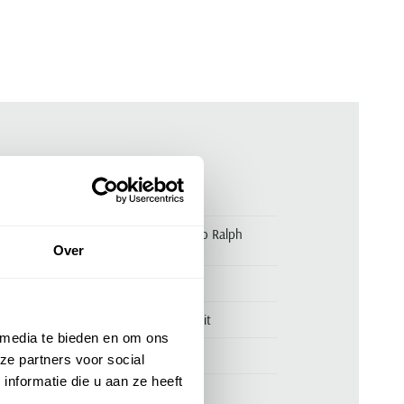
ken
00170044
T-shirt groen Custom Slim Fit Polo Ralph
Lauren
Over
Polo Ralph Lauren
Polo Ralph Lauren Custom Slim Fit
 media te bieden en om ons
100% katoen
ze partners voor social
nformatie die u aan ze heeft
slim fit