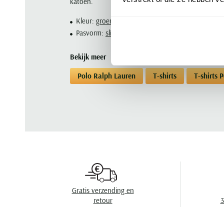
katoen.
Kleur:
groen
Pasvorm:
slim fit
Bekijk meer
Polo Ralph Lauren
T-shirts
T-shirts 
Gratis verzending en
retour
3