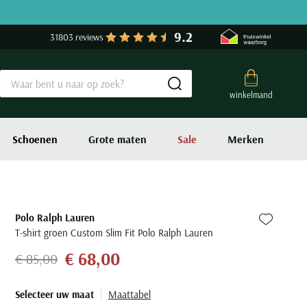
9.2
31803 reviews
Submit search
winkelmand
Schoenen
Grote maten
Sale
Merken
Polo Ralph Lauren
Zet bij fa
T-shirt groen Custom Slim Fit Polo Ralph Lauren
€ 68,00
€ 85,00
Selecteer uw maat
Maattabel