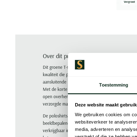
Vergroot
Over dit product
Dit groene T-shirt van Polo Ralph Lauren is gemaa
kwaliteit die prettig draagt op warmere dagen. De 
aansluitende pasvorm zonder dat het knelt, en de r
Toestemming
Met de korte mouwen is dit een logische keuze voo
open overhemd of lichte zomerjas. Combineer het 
verzorgde maar ontspannen look.
Deze website maakt gebruik
We gebruiken cookies om cont
De poloshirts van POLO Ralph Lauren zijn volledig 
websiteverkeer te analyseren
beeldbepalende American Sportswear. Polo's van 
media, adverteren en analys
verkrijgbaar in de populaire mesh-kwaliteit of in h
verstrekt of die ze hebben v