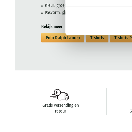
Kleur:
groen
Pasvorm:
slim fit
Bekijk meer
Polo Ralph Lauren
T-shirts
T-shirts 
Gratis verzending en
retour
3