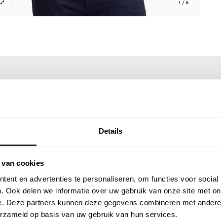
1 / 6
Alle kenmer
akt van 100% katoen en heeft een ronde hals
Artikelnr.
en goed aansluitende pasvorm die niet te
Naam
Details
te combineren, bijvoorbeeld met een chino of
arop je er verzorgd uit wilt zien zonder er
Merk
 van cookies
geïnspireerd door de stijl van het
Lijn
ent en advertenties te personaliseren, om functies voor social
dit gerommeerde Amerikaanse modehuis zijn
. Ook delen we informatie over uw gebruik van onze site met on
Materiaal
et comfortabele zachte interlock van Pima-
e. Deze partners kunnen deze gegevens combineren met andere i
Pasvorm
erzameld op basis van uw gebruik van hun services.