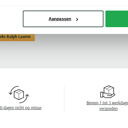
Kleur
Meer kenmerke
Mouwlengte
Aanpassen
Leveranciers nr
Polo Ralph Lauren
Model
Design
Wasvoorschrift
Binnen 1 tot 3 werkdag
0 dagen recht op retour
verzonden