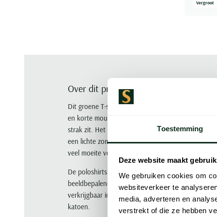
Vergroot
Over dit product
Dit groene T-shirt van Polo Ralph Lauren is gema
en korte mouwen. De Custom Slim Fit zorgt voor e
Toestemming
strak zit. Het effen ontwerp maakt het makkelijk 
een lichte zomerbroek. Handig voor warme dagen wa
veel moeite voor te doen.
Deze website maakt gebruik
De poloshirts van POLO Ralph Lauren zijn volledig 
We gebruiken cookies om cont
beeldbepalende American Sportswear. Polo's van 
websiteverkeer te analyseren
verkrijgbaar in de populaire mesh-kwaliteit of in h
media, adverteren en analys
katoen.
verstrekt of die ze hebben v