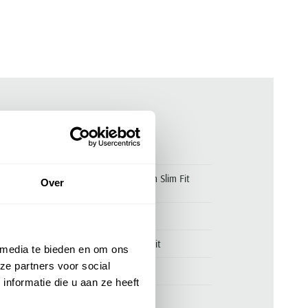
ken
00170309
T-shirt Polo Ralph Lauren Custom Slim Fit
Over
groen
Polo Ralph Lauren
Polo Ralph Lauren Custom Slim Fit
 media te bieden en om ons
ze partners voor social
100% katoen
nformatie die u aan ze heeft
slim fit