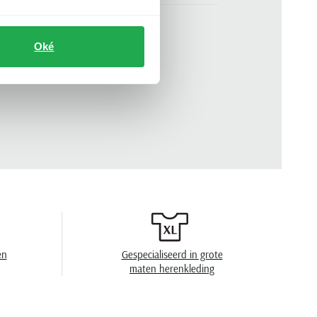
groen
n
korte mouw
Oké
.
710671438-461
ronde hals
effen
en
40°C was, toegestaan voor de droger, strijken
op middelhoge temperatuur, niet chemisch
reinigen
en
Gespecialiseerd in grote
maten herenkleding