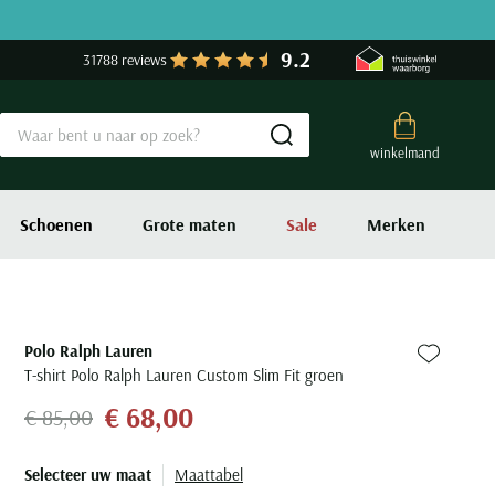
9.2
31788 reviews
Submit search
winkelmand
Schoenen
Grote maten
Sale
Merken
Polo Ralph Lauren
Zet bij fa
T-shirt Polo Ralph Lauren Custom Slim Fit groen
€ 68,00
€ 85,00
Selecteer uw maat
Maattabel