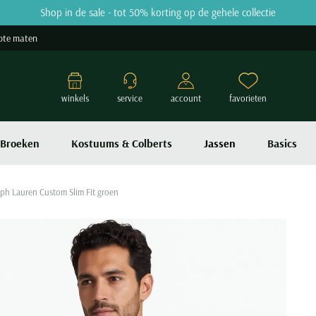
Shop in de sale - tot 50% korting op de gehele collectie
ote maten
winkels
service
account
favorieten
Broeken
Kostuums & Colberts
Jassen
Basics
alph Lauren Custom Slim Fit groen