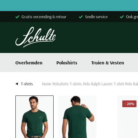
Skip to content
Gratis verzending & retour
Snelle service
Ook gr
Overhemden
Poloshirts
Truien & Vesten
T-shirts
Home
Poloshirts
T-shirts
Polo Ralph Lauren
T-shirt Polo R
- 20%