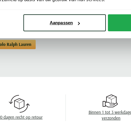
et comfortabele zachte interlock van Pima-
Kleur
Meer kenmerke
Mouwlengte
Aanpassen
Leveranciers nr
Model
Polo Ralph Lauren
Design
Wasvoorschrift
Binnen 1 tot 3 werkdag
0 dagen recht op retour
verzonden