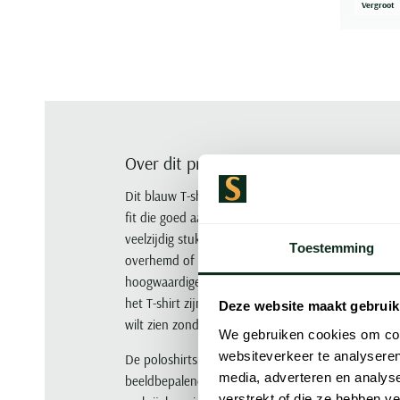
Vergroot
Over dit product
Dit blauw T-shirt van Polo Ralph Lauren is gemaa
fit die goed aansluit zonder te strak te zitten. 
veelzijdig stuk voor warme dagen. Het effen ontw
Toestemming
overhemd of draag je op zichzelf met een chino o
hoogwaardige afwerking, en dat merk je in de kwal
het T-shirt zijn vorm behoudt. Een goede keuze v
Deze website maakt gebruik
wilt zien zonder er te veel over na te denken.
We gebruiken cookies om cont
websiteverkeer te analyseren
De poloshirts van POLO Ralph Lauren zijn volledig 
media, adverteren en analys
beeldbepalende American Sportswear. Polo's van 
verstrekt of die ze hebben v