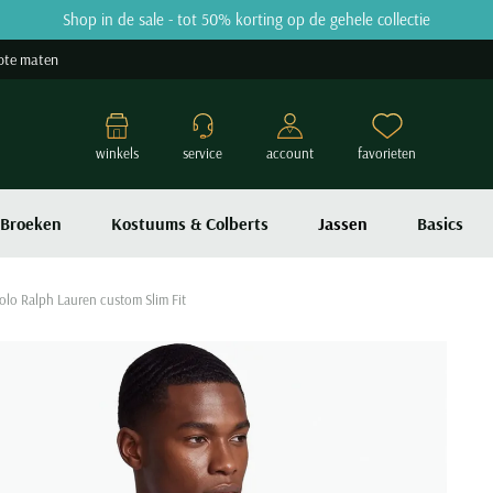
Shop in de sale - tot 50% korting op de gehele collectie
ote maten
winkels
service
account
favorieten
Broeken
Kostuums & Colberts
Jassen
Basics
Polo Ralph Lauren custom Slim Fit