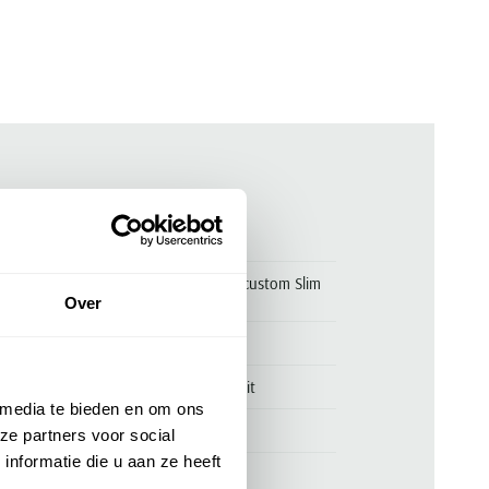
ken
00170307
T-shirt blauw Polo Ralph Lauren custom Slim
Fit
Over
Polo Ralph Lauren
Polo Ralph Lauren Custom Slim Fit
 media te bieden en om ons
100% katoen
ze partners voor social
nformatie die u aan ze heeft
slim fit