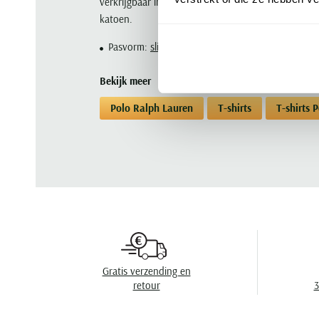
verkrijgbaar in de populaire mesh-kwaliteit of in h
katoen.
Pasvorm:
slim fit
Bekijk meer
Polo Ralph Lauren
T-shirts
T-shirts 
Gratis verzending en
retour
3