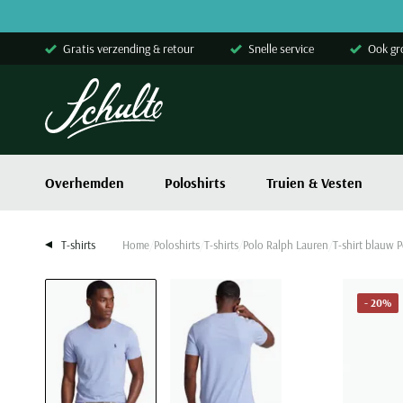
Skip to content
Gratis verzending & retour
Snelle service
Ook gr
Overhemden
Poloshirts
Truien & Vesten
T-shirts
Home
Poloshirts
T-shirts
Polo Ralph Lauren
T-shirt blauw 
- 20%