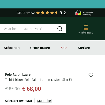
9.2
31808 reviews
Submit search
winkelmand
Schoenen
Grote maten
Sale
Merken
Polo Ralph Lauren
Zet bij fa
T-shirt blauw Polo Ralph Lauren custom Slim Fit
€ 68,00
€ 85,00
Selecteer uw maat
Maattabel