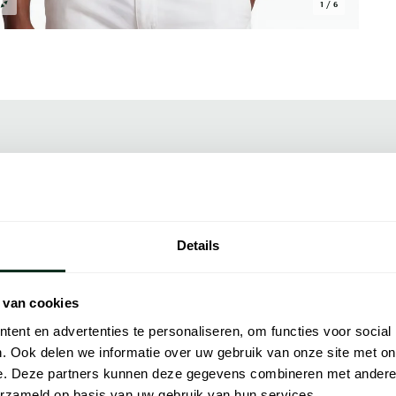
1 / 6
Alle kenmer
kt van 100% katoen en heeft een custom slim
Artikelnr.
De ronde hals en korte mouwen maken het een
Naam
erp in blauw past makkelijk onder een open
Details
f jeans. Polo Ralph Lauren staat bekend om
Merk
iteit van het katoen en de manier waarop
oor zomerse dagen waarop je er verzorgd uit
 van cookies
Lijn
ent en advertenties te personaliseren, om functies voor social
Materiaal
. Ook delen we informatie over uw gebruik van onze site met on
geïnspireerd door de stijl van het
e. Deze partners kunnen deze gegevens combineren met andere i
dit gerommeerde Amerikaanse modehuis zijn
Pasvorm
erzameld op basis van uw gebruik van hun services.