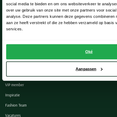
social media te bieden en om ons websiteverkeer te analyse
Lisse
over uw gebruik van onze site met onze partners voor social
analyse. Deze partners kunnen deze gegevens combineren me
Noordwijk
aan ze heeft verstrekt of die ze hebben verzameld op basis
Oegstgeest
services.
Openingstijden winkels
Oké
Schulte Herenmode
Grote maten herenkleding
Aanpassen
Paul & Shark specialist
VIP member
Inspiratie
Fashion Team
Vacatures