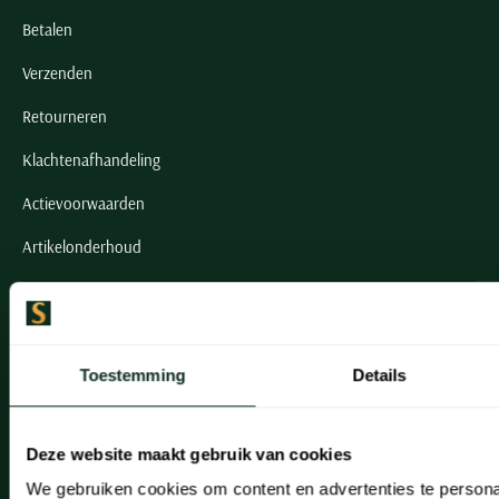
Betalen
Verzenden
Retourneren
Klachtenafhandeling
Actievoorwaarden
Artikelonderhoud
Onze winkels
Onze winkels
Toestemming
Details
Heemstede
Hillegom
Deze website maakt gebruik van cookies
Leiderdorp
We gebruiken cookies om content en advertenties te persona