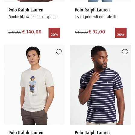
Polo Ralph Lauren
Polo Ralph Lauren
Donkerblauw t-shirt backprint korte mouw
t-shirt print wit normale fit
€ 140,00
€ 92,00
-
-
€ 175,00
€ 115,00
20%
20%
Toevoegen aan favorieten
Toevoe
Polo Ralph Lauren
Polo Ralph Lauren