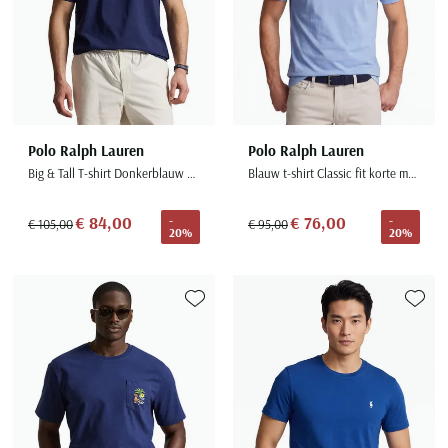
Polo Ralph Lauren
Polo Ralph Lauren
Big & Tall T-shirt Donkerblauw Wijde Fit
Blauw t-shirt Classic fit korte mouw
€ 84,00
€ 76,00
-
-
€ 105,00
€ 95,00
20%
20%
Toevoegen aan favorieten
Toevoe