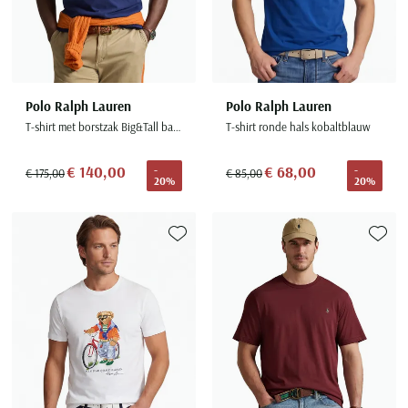
Polo Ralph Lauren
Polo Ralph Lauren
T-shirt met borstzak Big&Tall backprint
T-shirt ronde hals kobaltblauw
€ 140,00
€ 68,00
-
-
€ 175,00
€ 85,00
20%
20%
Toevoegen aan favorieten
Toevoe