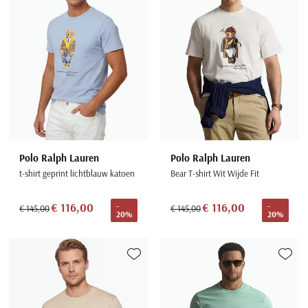
Polo Ralph Lauren
Polo Ralph Lauren
t-shirt geprint lichtblauw katoen
Bear T-shirt Wit Wijde Fit
€ 116,00
€ 116,00
-
-
€ 145,00
€ 145,00
20%
20%
Toevoegen aan favorieten
Toevoe