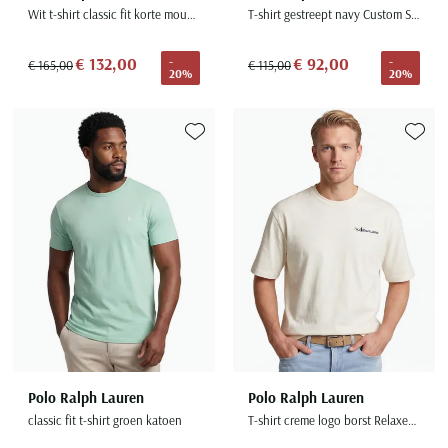
Wit t-shirt classic fit korte mouw opdruk
T-shirt gestreept navy Custom Slim Fit
€ 132,00
€ 92,00
-
-
€ 165,00
€ 115,00
20%
20%
Toevoegen aan favorieten
Toevoe
Polo Ralph Lauren
Polo Ralph Lauren
classic fit t-shirt groen katoen
T-shirt creme logo borst Relaxed Fit