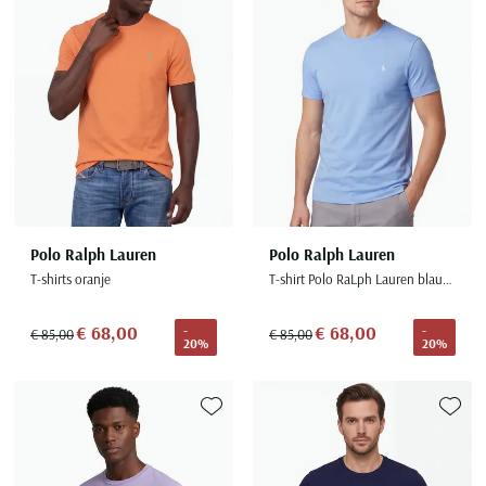
Seidensticker
Slater
State of Art
Superdry
Tenson
Thomas Maine
Tommy Hilfiger
Tramarossa
Polo Ralph Lauren
Polo Ralph Lauren
T-shirts oranje
T-shirt Polo RaLph Lauren blauw Custom Slim Fit
UBR
Vanguard
€ 68,00
€ 68,00
-
-
€ 85,00
€ 85,00
20%
20%
Wellington of Billmore
William Lockie
Xacus
Toevoegen aan favorieten
Toevoe
Alle merken