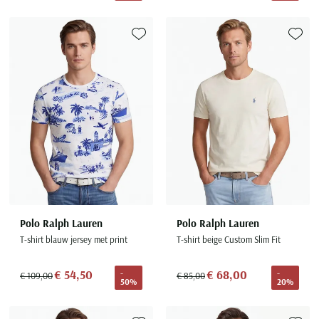
Toevoegen aan favorieten
Toevoe
Polo Ralph Lauren
Polo Ralph Lauren
T-shirt blauw jersey met print
T-shirt beige Custom Slim Fit
€ 54,50
€ 68,00
-
-
€ 109,00
€ 85,00
50%
20%