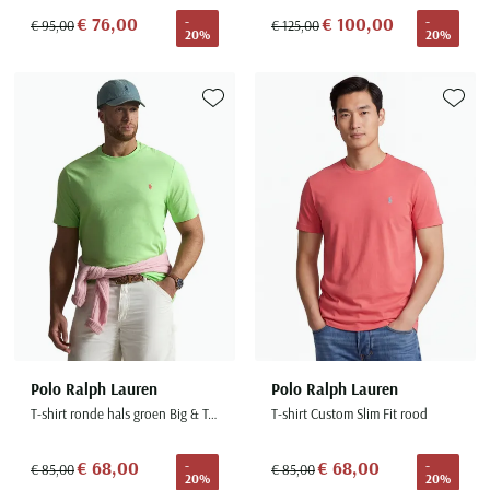
€ 76,00
€ 100,00
-
-
€ 95,00
€ 125,00
20%
20%
Toevoegen aan favorieten
Toevoe
Polo Ralph Lauren
Polo Ralph Lauren
T-shirt ronde hals groen Big & Tall
T-shirt Custom Slim Fit rood
€ 68,00
€ 68,00
-
-
€ 85,00
€ 85,00
20%
20%