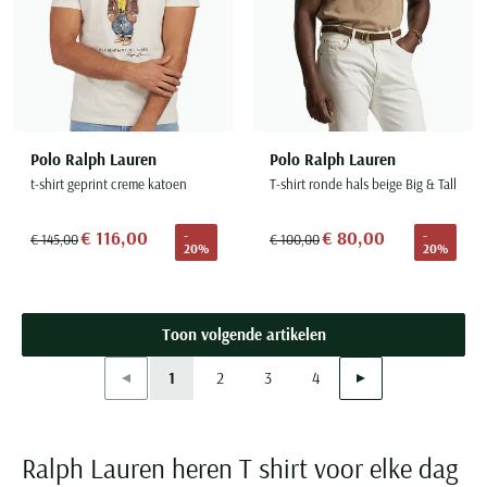
Polo Ralph Lauren
Polo Ralph Lauren
t-shirt geprint creme katoen
T-shirt ronde hals beige Big & Tall
€ 116,00
€ 80,00
-
-
€ 145,00
€ 100,00
20%
20%
Toon volgende artikelen
Vorige
Volgende
1
2
3
4
Current Page
Page
Page
Page
Ralph Lauren heren T shirt voor elke dag