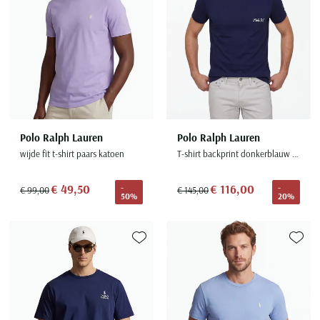
Polo Ralph Lauren
Polo Ralph Lauren
wijde fit t-shirt paars katoen
T-shirt backprint donkerblauw Custom Slim Fit
€ 49,50
€ 116,00
-
-
€ 99,00
€ 145,00
50%
20%
Toevoegen aan favorieten
Toevoe