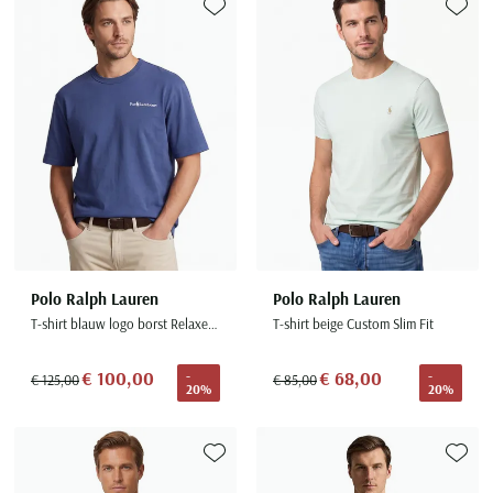
Toevoegen aan favorieten
Toevoe
Polo Ralph Lauren
Polo Ralph Lauren
T-shirt blauw logo borst Relaxed Fit
T-shirt beige Custom Slim Fit
€ 100,00
€ 68,00
-
-
€ 125,00
€ 85,00
20%
20%
Toevoegen aan favorieten
Toevoe