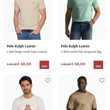
Polo Ralph Lauren
Polo Ralph Lauren
t-shirt beige ronde hals Custom Slim Fit
T-shirt ronde hals turquoise Big & Tall
€ 68,00
€ 68,00
-
-
€ 85,00
€ 85,00
20%
20%
Toevoegen aan favorieten
Toevoe