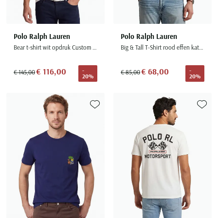
Polo Ralph Lauren
Polo Ralph Lauren
Bear t-shirt wit opdruk Custom Slim Fit
Big & Tall T-Shirt rood effen katoen
€ 116,00
€ 68,00
-
-
€ 145,00
€ 85,00
20%
20%
Toevoegen aan favorieten
Toevoe