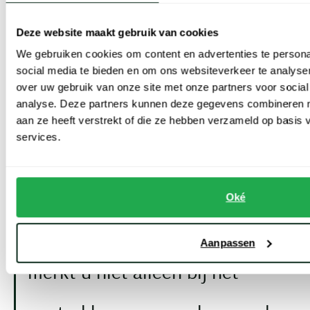
kwaliteit. Dat komt door het comfort en de afwerking. Veel
modellen zijn gemaakt van katoen of cotton jersey. Dat voelt zacht
Deze website maakt gebruik van cookies
en ademt goed. Geschikt voor dagelijks gebruik, ook in witte en
We gebruiken cookies om content en advertenties te persona
social media te bieden en om ons websiteverkeer te analyse
lichte kleuren en tinten.
over uw gebruik van onze site met onze partners voor social
analyse. Deze partners kunnen deze gegevens combineren me
Ralph Lauren gebruikt daarnaast stretch en mesh in hoge kwaliteit.
aan ze heeft verstrekt of die ze hebben verzameld op basis
Dat biedt extra bewegingsvrijheid bij slim fit. Of het voelt luchtiger
services.
en sportiever. Terwijl het de nette structuur behoudt die je kent
van het merk.
Oké
De kwaliteit van een T shirt
Aanpassen
merkt u niet alleen bij het