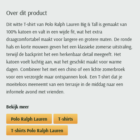
Portofino
PME Legend
Tussenjassen
PME Legend
Polo Ralph Lauren
Pierre Cardin
New Zealand
Lacoste
Over dit product
Profuomo
Polo Ralph Lauren
Bodywarmers
Polo Ralph Lauren
PME Legend
PME Legend
Olymp
Ledub
R2
Portofino
Dit witte T-shirt van Polo Ralph Lauren Big & Tall is gemaakt van
Portofino
Portofino
Polo Ralph Lauren
Paul & Shark
Lyle & Scott
100% katoen en valt in een wijde fit, wat het extra
Seidensticker
Reset
Profuomo
Profuomo
Portofino
Polo Ralph Lauren
Mac
draagcomfortabel maakt voor langere en grotere maten. De ronde
State of Art
State of Art
State of Art
State of Art
Replay
PME Legend
Maerz
hals en korte mouwen geven het een klassieke zomerse uitstraling,
Tommy Hilfiger
Superdry
Superdry
Superdry
Tommy Hilfiger
terwijl de backprint het een herkenbaar detail meegeeft. Het
Profuomo
Magnanni
Vanguard
Tenson
katoen voelt luchtig aan, wat het geschikt maakt voor warme
Tommy Hilfiger
Thomas Maine
Tramarossa
R2
Mason's
dagen. Combineer het met een chino of een lichte zomerbroek
Xacus
Tommy Hilfiger
Vanguard
Tommy Hilfiger
Vanguard
State of Art
Mc Alson
voor een verzorgde maar ontspannen look. Een T-shirt dat je
UBR
Vanguard
moeiteloos meeneemt van een terrasje in de middag naar een
Superdry
Meyer
Populaire kleuren
Vanguard
Grote maten
Deals
informele avond met vrienden.
William Lockie
Tenson
New Zealand
Wit overhemd heren
Grote maten poloshirts
2e broek voor de helft
Wellington of Billmore
Tommy Hilfiger
Bekijk meer
Zwart overhemd heren
Grote maten herenmode
Populaire materialen
Tramarossa
Blauw overhemd heren
Populaire merk lijnen
Grote maten
Polo Ralph Lauren
T-shirts
Katoenen trui
North 84
Vanguard
Groen overhemd heren
Meyer Chicago
Grote maten jassen
Populaire kleuren
Lamswollen trui
T-shirts Polo Ralph Lauren
Olymp
Alle merken sale
Witte polo heren
Meyer Diego
Grote maten winterjassen
Merino wol trui