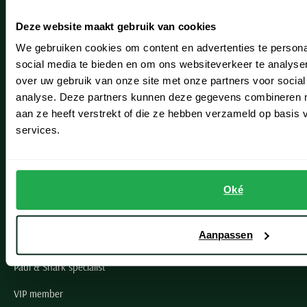
Heemstede
Deze website maakt gebruik van cookies
Hillegom
We gebruiken cookies om content en advertenties te persona
Leiderdorp
social media te bieden en om ons websiteverkeer te analyse
over uw gebruik van onze site met onze partners voor social
Lisse
analyse. Deze partners kunnen deze gegevens combineren me
aan ze heeft verstrekt of die ze hebben verzameld op basis
Noordwijk
services.
Oegstgeest
Openingstijden winkels
Oké
Schulte Herenmode
Aanpassen
Grote maten herenkleding
Paul & Shark specialist
VIP member