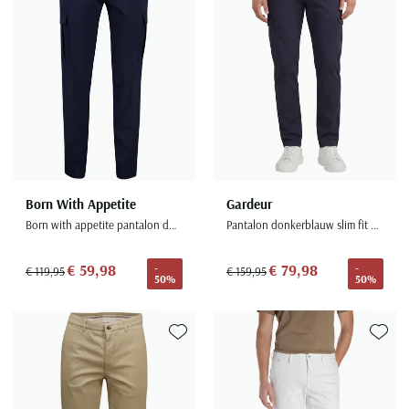
Born With Appetite
Gardeur
Born with appetite pantalon donkerblauw effen cargo
Pantalon donkerblauw slim fit effen
€ 59,98
€ 79,98
-
-
€ 119,95
€ 159,95
50%
50%
Toevoegen aan favorieten
Toevoe