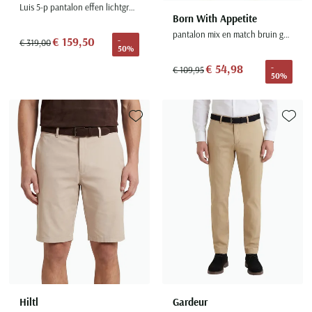
Luis 5-p pantalon effen lichtgroen slim fit
Born With Appetite
pantalon mix en match bruin geruit
€ 159,50
-
€ 319,00
50%
€ 54,98
-
€ 109,95
50%
Toevoegen aan favorieten
Toevoe
Hiltl
Gardeur