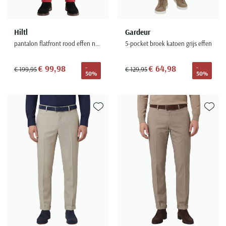
Hiltl
Gardeur
pantalon flatfront rood effen normale fit katoen
5-pocket broek katoen grijs effen
€ 99,98
€ 64,98
-
-
€ 199,95
€ 129,95
50%
50%
Toevoegen aan favorieten
Toevoe