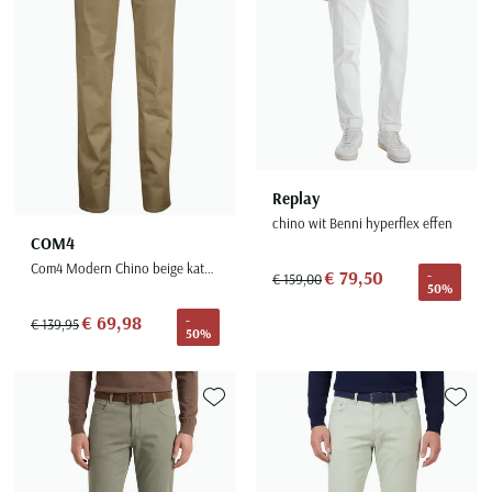
Replay
chino wit Benni hyperflex effen
COM4
Com4 Modern Chino beige katoen
€ 79,50
-
€ 159,00
50%
€ 69,98
-
€ 139,95
50%
Toevoegen aan favorieten
Toevoe