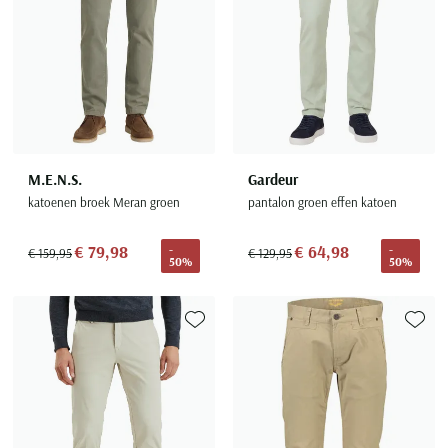
M.E.N.S.
Gardeur
katoenen broek Meran groen
pantalon groen effen katoen
€ 79,98
€ 64,98
-
-
€ 159,95
€ 129,95
50%
50%
Toevoegen aan favorieten
Toevoe