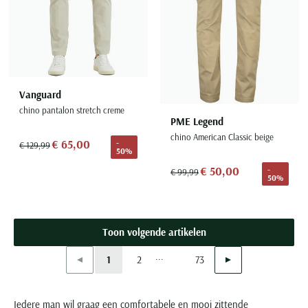
Vanguard
chino pantalon stretch creme
PME Legend
chino American Classic beige
€ 65,00
-
€ 129,99
50%
€ 50,00
-
€ 99,99
50%
Toon volgende artikelen
...
Vorige
Volgende
1
2
73
Current Page
Page
Page
Iedere man wil graag een comfortabele en mooi zittende