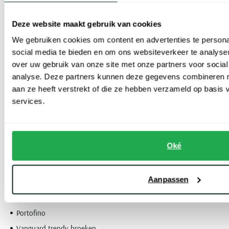
Katoenen broeken heren
Deze website maakt gebruik van cookies
We gebruiken cookies om content en advertenties te persona
Alberto katoenen broeken
social media te bieden en om ons websiteverkeer te analyse
Brax katoenen broeken
over uw gebruik van onze site met onze partners voor social
Cavallaro
analyse. Deze partners kunnen deze gegevens combineren me
aan ze heeft verstrekt of die ze hebben verzameld op basis
Gardeur katoenen broeken
services.
Hiltl katoenen broeken
Hugo Boss katoenen broeken
Mac katoenen broeken
Oké
m.e.n.s. katoenen broeken
Meyer katoenen broeken
Aanpassen
Pierre Cardin
Ralph Lauren katoenen broeken
Portofino
Vanguard trendy broeken