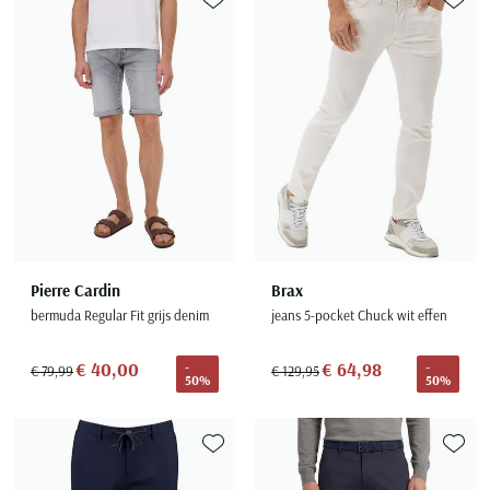
Toevoegen aan favorieten
Toevoe
Pierre Cardin
Brax
bermuda Regular Fit grijs denim
jeans 5-pocket Chuck wit effen
€ 40,00
€ 64,98
-
-
€ 79,99
€ 129,95
50%
50%
Toevoegen aan favorieten
Toevoe