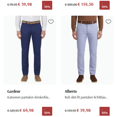
€ 39,98
€ 154,50
-
-
€ 79,95
€ 309,00
50%
50%
Toevoegen aan favorieten
Toevoe
Gardeur
Alberto
Katoenen pantalon donkerblauw katoen slim fit
Rob slim fit pantalon lichtblauw katoen effen
€ 64,98
€ 59,98
-
-
€ 129,95
€ 119,95
50%
50%