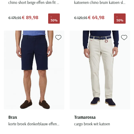
chino short beige effen slim fit katoen
katoenen chino bruin katoen slim fit
€ 89,98
€ 64,98
-
-
€ 179,95
€ 129,95
50%
50%
Toevoegen aan favorieten
Toevoe
Brax
Tramarossa
korte broek donkerblauw effen katoen
cargo broek wit katoen