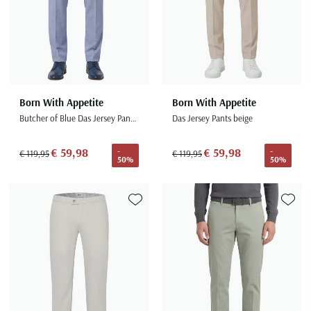
Seidensticker
Slater
State of Art
Superdry
Tenson
Born With Appetite
Born With Appetite
Thomas Maine
Butcher of Blue Das Jersey Pants lichtblauw
Das Jersey Pants beige
Tommy Hilfiger
€ 59,98
€ 59,98
-
-
€ 119,95
€ 119,95
Tramarossa
50%
50%
UBR
Vanguard
Toevoegen aan favorieten
Toevoe
Wellington of Billmore
William Lockie
Xacus
Alle merken