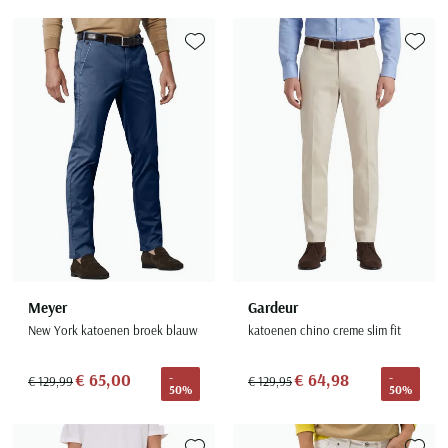
Toevoegen aan favorieten
Toevoe
Meyer
Gardeur
New York katoenen broek blauw
katoenen chino creme slim fit
€ 65,00
€ 64,98
-
-
€ 129,99
€ 129,95
50%
50%