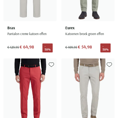
Brax
Eurex
Pantalon creme katoen effen
Katoenen broek groen effen
€ 64,98
€ 54,98
-
-
€ 129,95
€ 109,95
50%
50%
Toevoegen aan favorieten
Toevoe