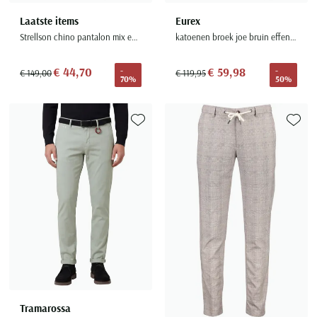
Laatste items
Eurex
Strellson chino pantalon mix en match beige effen normale fit
katoenen broek joe bruin effen katoen
€ 44,70
€ 59,98
-
-
€ 149,00
€ 119,95
70%
50%
Toevoegen aan favorieten
Toevoe
Tramarossa