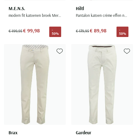
M.E.N.S.
Hiltl
modern fit katoenen broek Meran creme
Pantalon katoen crème effen normale fit
€ 99,98
€ 89,98
-
-
€ 199,95
€ 179,95
50%
50%
Toevoegen aan favorieten
Toevoe
Brax
Gardeur