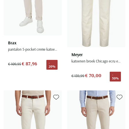
Brax
pantalon 5-pocket creme katoen normale fit
Meyer
katoenen broek Chicago ecru effen normale fit
€ 87,96
-
€ 109,95
20%
€ 70,00
-
€ 139,99
50%
Toevoegen aan favorieten
Toevoe