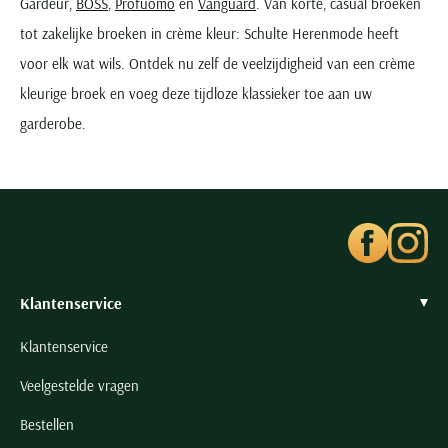
Gardeur,
BOSS
,
Profuomo
en
Vanguard
. Van korte, casual broeken
tot zakelijke broeken in crème kleur: Schulte Herenmode heeft
voor elk wat wils. Ontdek nu zelf de veelzijdigheid van een crème
kleurige broek en voeg deze tijdloze klassieker toe aan uw
garderobe.
Klantenservice
Klantenservice
Veelgestelde vragen
Bestellen