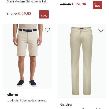
Com4 Modern Chino creme katoen
€ 151,96
-
€ 189,95
20%
€ 69,98
-
€ 139,95
50%
Toevoegen aan favorieten
Toevoe
Alberto
rob-k slim fit bermuda creme effen
Gardeur