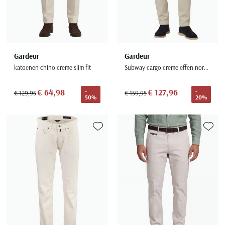
Gardeur
Gardeur
katoenen chino creme slim fit
Subway cargo creme effen normale fit
€ 64,98
€ 127,96
-
-
€ 129,95
€ 159,95
50%
20%
Toevoegen aan favorieten
Toevoe