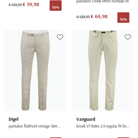
pantalon creme effen normale fit
€ 59,98
-
€ 119,95
50%
€ 64,98
-
€ 129,95
50%
Toevoegen aan favorieten
Toevoe
Digel
Vanguard
pantalon flatfront vintage Slim Fit creme gemeleerd
broek V7 Rider 2.0 regular fit linnenblend creme