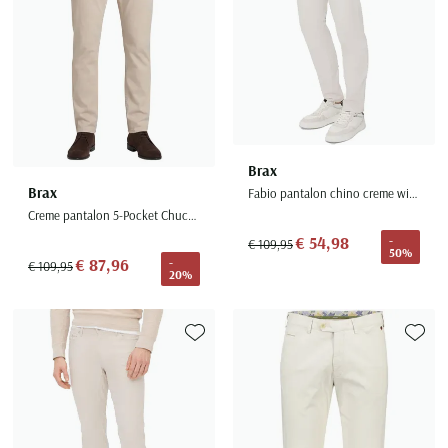
Brax
Brax
Fabio pantalon chino creme wijde fit katoen
Creme pantalon 5-Pocket Chuck effen
€ 54,98
-
€ 109,95
50%
€ 87,96
-
€ 109,95
20%
Toevoegen aan favorieten
Toevoe