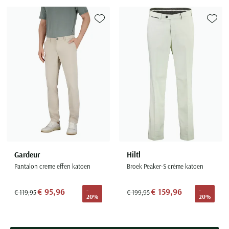
Toevoegen aan favorieten
Toevoe
Gardeur
Hiltl
Pantalon creme effen katoen
Broek Peaker-S crème katoen
€ 95,96
€ 159,96
-
-
€ 119,95
€ 199,95
20%
20%