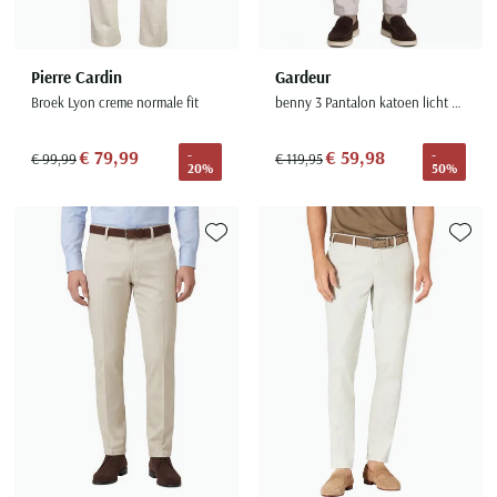
Pierre Cardin
Gardeur
Broek Lyon creme normale fit
benny 3 Pantalon katoen licht beige
€ 79,99
€ 59,98
-
-
€ 99,99
€ 119,95
20%
50%
Toevoegen aan favorieten
Toevoe