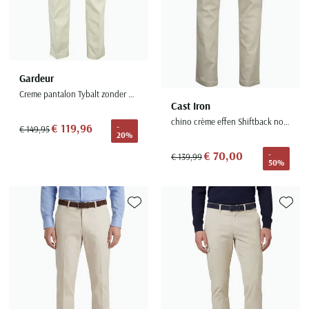
Gardeur
Creme pantalon Tybalt zonder omslag
Cast Iron
chino crème effen Shiftback normale fit katoen
€ 119,96
-
€ 149,95
20%
€ 70,00
-
€ 139,99
50%
Toevoegen aan favorieten
Toevoe