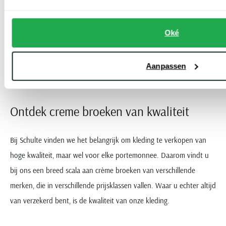
kleurige joggingbroek met een katoenen T-shirt of trui.
Oké
Een paar sneakers maakt uw outfit af. Bent u juist op zoek naar
een chique outfit? Dan kunt u een crème broek ook combineren
Aanpassen
met een colbert in dezelfde kleurtint. Ga in dit geval voor
veterschoenen van zwart of bruin leer onder de broek.
Ontdek creme broeken van kwaliteit
Bij Schulte vinden we het belangrijk om kleding te verkopen van
hoge kwaliteit, maar wel voor elke portemonnee. Daarom vindt u
bij ons een breed scala aan crème broeken van verschillende
merken, die in verschillende prijsklassen vallen. Waar u echter altijd
van verzekerd bent, is de kwaliteit van onze kleding.