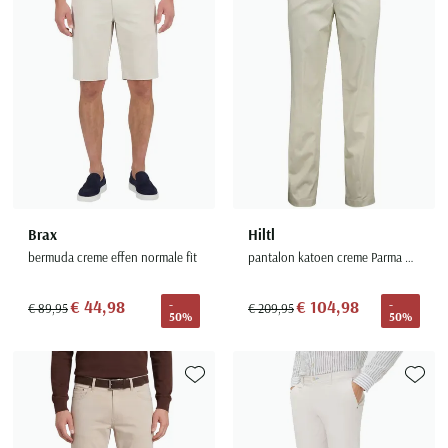
Seidensticker
Slater
State of Art
Superdry
Tenson
Thomas Maine
Tommy Hilfiger
Tramarossa
Brax
Hiltl
bermuda creme effen normale fit
pantalon katoen creme Parma normale fit
UBR
Vanguard
€ 44,98
€ 104,98
-
-
€ 89,95
€ 209,95
50%
50%
Wellington of Billmore
William Lockie
Xacus
Toevoegen aan favorieten
Toevoe
Alle merken