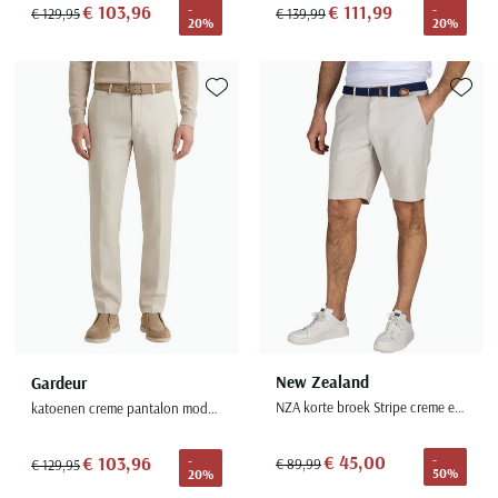
€ 103,96
€ 111,99
-
-
€ 129,95
€ 139,99
20%
20%
Toevoegen aan favorieten
Toevoe
New Zealand
Gardeur
NZA korte broek Stripe creme elastische band normale fit
katoenen creme pantalon modern fit
€ 45,00
€ 103,96
-
-
€ 89,99
€ 129,95
50%
20%