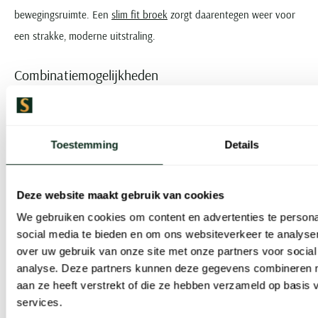
bewegingsruimte. Een
slim fit broek
zorgt daarentegen weer voor
een strakke, moderne uitstraling.
Combinatiemogelijkheden
Zoals we al benoemden, kunt u onze crème kleurige broeken
werkelijk over bij aan. Draag bijvoorbeeld een crème pantalon of
Toestemming
Details
chino onder een donker overhemd voor een mooi contrast in een
zakelijke outfit.
Deze website maakt gebruik van cookies
We gebruiken cookies om content en advertenties te persona
Natuurlijk kunt u ook een T-shirt of trui combineren met een
social media te bieden en om ons websiteverkeer te analyse
creme broek. Kies voor opvallende, warme kleuren, of ga juist voor
over uw gebruik van onze site met onze partners voor social
ingetogen zwart of bruin.
analyse. Deze partners kunnen deze gegevens combineren me
aan ze heeft verstrekt of die ze hebben verzameld op basis
services.
Liever een wat sportievere uitstraling? Combineer een crème