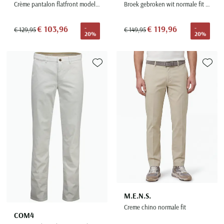
Crème pantalon flatfront model wijde fit
Broek gebroken wit normale fit katoen
€ 103,96
€ 119,96
-
-
€ 129,95
€ 149,95
20%
20%
Toevoegen aan favorieten
Toevoe
M.E.N.S.
Creme chino normale fit
COM4