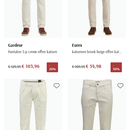
Gardeur
Eurex
Pantalon 5-p creme effen katoen
katoenen broek beige effen katoen
€ 103,96
€ 54,98
-
-
€ 129,95
€ 109,95
20%
50%
Toevoegen aan favorieten
Toevoe