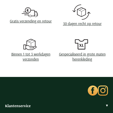
Omslag
zonder omslag
Seidensticker
Slater
State of Art
Gratis verzending en retour
30 dagen recht op retour
Superdry
Tenson
Thomas Maine
Tommy Hilfiger
Binnen 1 tot 3 werkdagen
Gespecialiseerd in grote maten
Tramarossa
verzonden
herenkleding
UBR
Vanguard
Wellington of Billmore
William Lockie
Xacus
Klantenservice
Alle merken