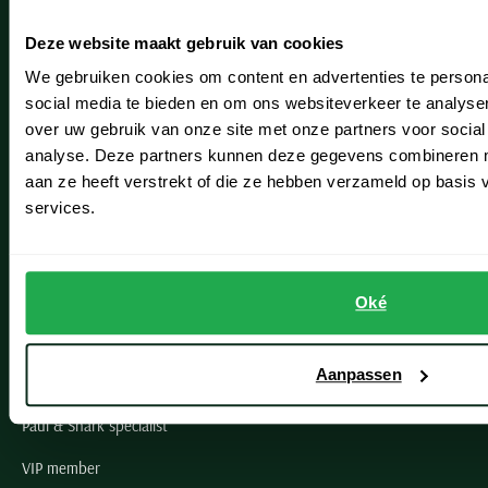
Heemstede
Deze website maakt gebruik van cookies
Hillegom
We gebruiken cookies om content en advertenties te persona
Leiderdorp
social media te bieden en om ons websiteverkeer te analyse
over uw gebruik van onze site met onze partners voor social
Lisse
analyse. Deze partners kunnen deze gegevens combineren me
aan ze heeft verstrekt of die ze hebben verzameld op basis
Noordwijk
services.
Oegstgeest
Openingstijden winkels
Oké
Schulte Herenmode
Aanpassen
Grote maten herenkleding
Paul & Shark specialist
VIP member