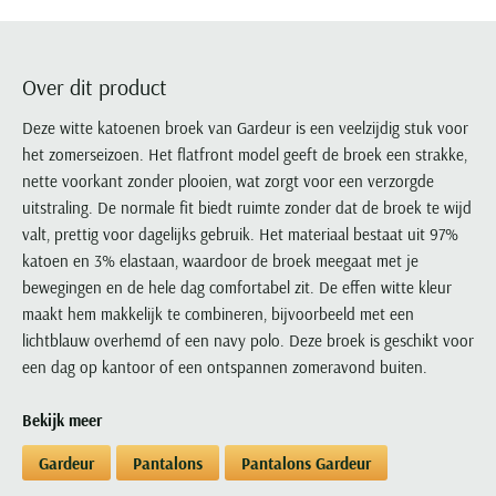
Portofino
PME Legend
Tussenjassen
PME Legend
Polo Ralph Lauren
Pierre Cardin
New Zealand
Lacoste
Profuomo
Polo Ralph Lauren
Bodywarmers
Polo Ralph Lauren
PME Legend
PME Legend
Olymp
Ledub
R2
Portofino
Over dit product
Portofino
Portofino
Polo Ralph Lauren
Paul & Shark
Lyle & Scott
Seidensticker
Reset
Profuomo
Profuomo
Portofino
Deze witte katoenen broek van Gardeur is een veelzijdig stuk voor
Polo Ralph Lauren
Mac
State of Art
State of Art
het zomerseizoen. Het flatfront model geeft de broek een strakke,
State of Art
State of Art
Replay
PME Legend
Maerz
nette voorkant zonder plooien, wat zorgt voor een verzorgde
Tommy Hilfiger
Superdry
Superdry
Superdry
Tommy Hilfiger
Profuomo
Magnanni
uitstraling. De normale fit biedt ruimte zonder dat de broek te wijd
Vanguard
Tenson
Tommy Hilfiger
Thomas Maine
Tramarossa
R2
Mason's
valt, prettig voor dagelijks gebruik. Het materiaal bestaat uit 97%
Xacus
Tommy Hilfiger
Vanguard
Tommy Hilfiger
Vanguard
katoen en 3% elastaan, waardoor de broek meegaat met je
State of Art
Mc Alson
UBR
bewegingen en de hele dag comfortabel zit. De effen witte kleur
Vanguard
Superdry
Meyer
Populaire kleuren
maakt hem makkelijk te combineren, bijvoorbeeld met een
Vanguard
Grote maten
Deals
William Lockie
Tenson
New Zealand
lichtblauw overhemd of een navy polo. Deze broek is geschikt voor
Wit overhemd heren
Grote maten poloshirts
2e broek voor de helft
Wellington of Billmore
een dag op kantoor of een ontspannen zomeravond buiten.
Tommy Hilfiger
Zwart overhemd heren
Grote maten herenmode
Populaire materialen
Tramarossa
Blauw overhemd heren
Populaire merk lijnen
Grote maten
Bekijk meer
Katoenen trui
North 84
Vanguard
Groen overhemd heren
Meyer Chicago
Grote maten jassen
Populaire kleuren
Lamswollen trui
Gardeur
Pantalons
Pantalons Gardeur
Olymp
Alle merken sale
Witte polo heren
Meyer Diego
Grote maten winterjassen
Merino wol trui