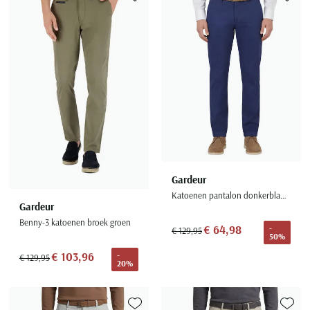
Toevoegen aan favorieten
Toevoe
Gardeur
Katoenen pantalon donkerblauw katoen slim fit
Gardeur
Benny-3 katoenen broek groen
€ 64,98
-
€ 129,95
50%
€ 103,96
-
€ 129,95
20%