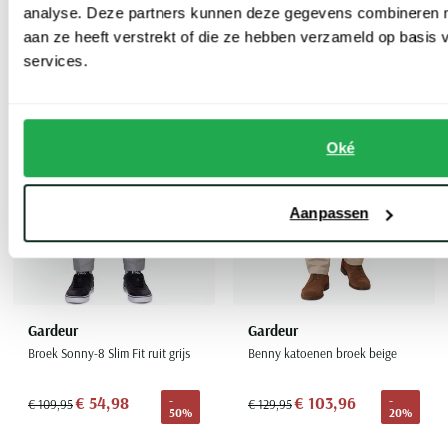
20%
50%
analyse. Deze partners kunnen deze gegevens combineren me
aan ze heeft verstrekt of die ze hebben verzameld op basis
services.
Toevoegen aan favorieten
Toevoe
Oké
Aanpassen
Gardeur
Gardeur
Broek Sonny-8 Slim Fit ruit grijs
Benny katoenen broek beige
€ 54,98
€ 103,96
-
-
€ 109,95
€ 129,95
50%
20%