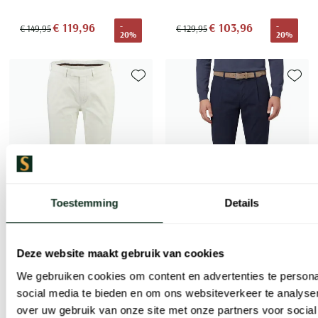
€ 119,96
€ 103,96
-
-
€ 149,95
€ 129,95
20%
20%
Toevoegen aan favorieten
Toevoe
Toestemming
Details
Deze website maakt gebruik van cookies
Gardeur
Gardeur
We gebruiken cookies om content en advertenties te persona
Broek gebroken wit normale fit katoen
Pantalon flatfront donkerblauw katoen
social media te bieden en om ons websiteverkeer te analyse
over uw gebruik van onze site met onze partners voor social
€ 119,96
€ 79,98
-
-
€ 149,95
€ 159,95