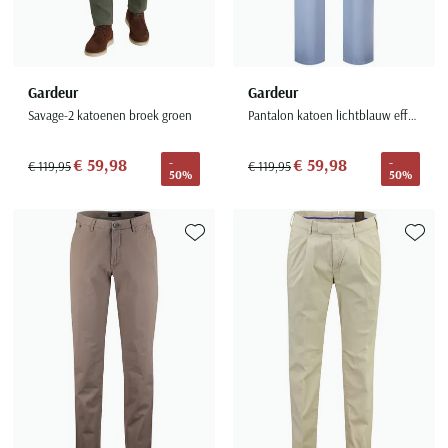
Gardeur
Gardeur
Savage-2 katoenen broek groen
Pantalon katoen lichtblauw effen
€ 59,98
€ 59,98
-
-
€ 119,95
€ 119,95
50%
50%
Toevoegen aan favorieten
Toevoe