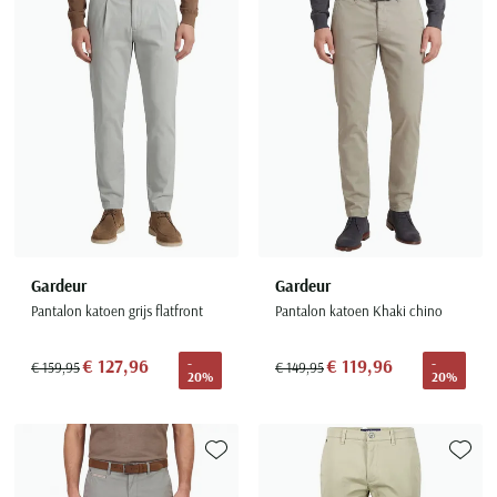
Toevoegen aan favorieten
Toevoe
Gardeur
Gardeur
Pantalon katoen grijs flatfront
Pantalon katoen Khaki chino
€ 127,96
€ 119,96
-
-
€ 159,95
€ 149,95
20%
20%
Toevoegen aan favorieten
Toevoe