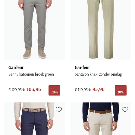
Gardeur
Gardeur
Benny katoenen broek groen
pantalon khaki zonder omslag
€ 103,96
€ 95,96
-
-
€ 129,95
€ 119,95
20%
20%
Toevoegen aan favorieten
Toevoe