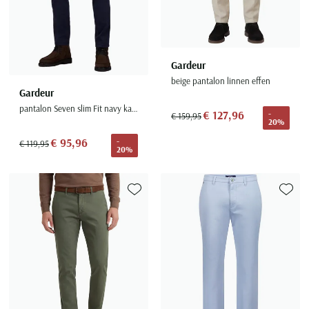
Gardeur
beige pantalon linnen effen
Gardeur
pantalon Seven slim Fit navy katoen
€ 127,96
-
€ 159,95
20%
€ 95,96
-
€ 119,95
20%
Toevoegen aan favorieten
Toevoe