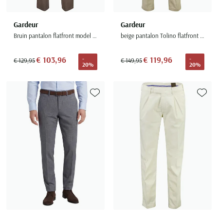
Gardeur
Gardeur
Bruin pantalon flatfront model normale fit
beige pantalon Tolino flatfront model
€ 103,96
€ 119,96
-
-
€ 129,95
€ 149,95
20%
20%
Toevoegen aan favorieten
Toevoe