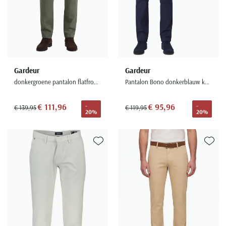
Gardeur
Gardeur
donkergroene pantalon flatfront model modern fit
Pantalon Bono donkerblauw katoen chino
€ 111,96
€ 95,96
-
-
€ 139,95
€ 119,95
20%
20%
Toevoegen aan favorieten
Toevoe