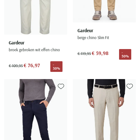
Gardeur
beige chino Slim Fit
Gardeur
broek gebroken wit effen chino
€ 59,98
-
€ 119,95
50%
€ 76,97
-
€ 109,95
30%
Toevoegen aan favorieten
Toevoe