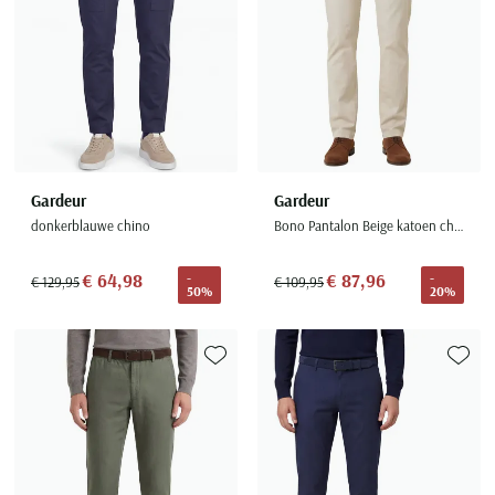
Gardeur
Gardeur
donkerblauwe chino
Bono Pantalon Beige katoen chino
€ 64,98
€ 87,96
-
-
€ 129,95
€ 109,95
50%
20%
Toevoegen aan favorieten
Toevoe