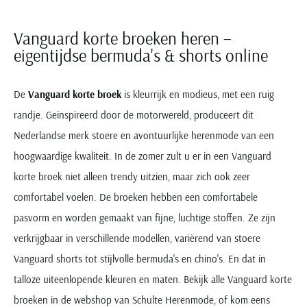
Paul & Shark
Grote maten
Oranje polo heren
Meyer Dubai
Grote maten zomerjassen
Katoenen vest
People of Shibuya
Grote maten overhemden
Vanguard korte broeken heren –
Blauwe polo heren
Grote maten specialist
Wollen vest
Peuterey
Grote maten herenkleding
eigentijdse bermuda's & shorts online
Grote maten
Groene polo heren
Fleece trui
Pierre Cardin
Grote maten broeken
Model jas
Polo Ralph Lauren
Populaire materialen
Grote maten herenmode
Gewatteerde jassen
Populaire lijnen
De
Vanguard korte broek
is kleurrijk en modieus, met een ruig
Grote maten
Portofino
Flanellen overhemden
Ralph Lauren Slim Fit polo
Parka jassen
randje. Geïnspireerd door de motorwereld, produceert dit
Grote maten truien
PME Legend
Linnen overhemden
Populaire fits
Nederlandse merk stoere en avontuurlijke herenmode van een
Ralph Lauren Custom Fit polo
Mantel jassen
Grote maten vesten
Profuomo
Denim overhemden
Broeken slim fit
hoogwaardige kwaliteit. In de zomer zult u er in een Vanguard
Lacoste Slim Fit polo
Regenjassen
Grote maten truien & vesten
Rehab
Katoenen overhemden
Jeans slim fit
korte broek niet alleen trendy uitzien, maar zich ook zeer
Bomber jacks
Grote maten specialist
Replay
Corduroy overhemden
Cargo broeken
Deals
comfortabel voelen. De broeken hebben een comfortabele
Windjacks
Reset
Buy 2 save €20
pasvorm en worden gemaakt van fijne, luchtige stoffen. Ze zijn
Softshell jassen
Roy Robson
verkrijgbaar in verschillende modellen, variërend van stoere
Schiesser
Vanguard shorts tot stijlvolle bermuda's en chino's. En dat in
talloze uiteenlopende kleuren en maten. Bekijk alle Vanguard korte
broeken in de webshop van Schulte Herenmode, of kom eens