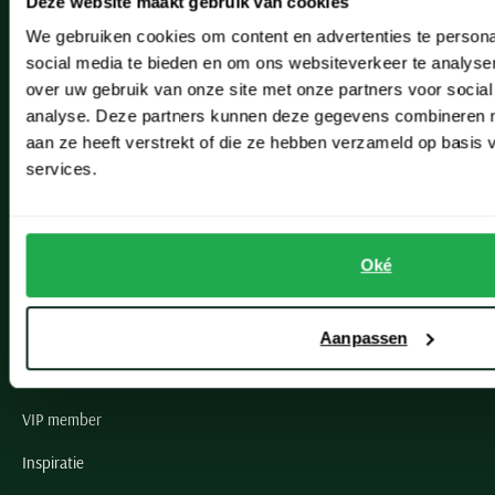
Deze website maakt gebruik van cookies
Hillegom
We gebruiken cookies om content en advertenties te persona
Leiderdorp
social media te bieden en om ons websiteverkeer te analyse
over uw gebruik van onze site met onze partners voor social
Lisse
analyse. Deze partners kunnen deze gegevens combineren me
Noordwijk
aan ze heeft verstrekt of die ze hebben verzameld op basis
services.
Oegstgeest
Openingstijden winkels
Oké
Schulte Herenmode
Grote maten herenkleding
Aanpassen
Paul & Shark specialist
VIP member
Inspiratie