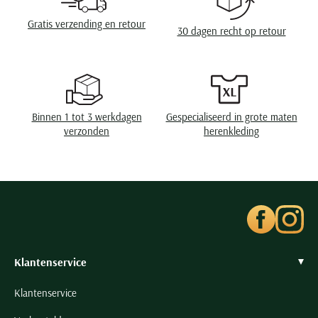
Seidensticker
Gratis verzending en retour
Slater
30 dagen recht op retour
State of Art
Superdry
Tenson
Binnen 1 tot 3 werkdagen
Gespecialiseerd in grote maten
Thomas Maine
verzonden
herenkleding
Tommy Hilfiger
Tramarossa
UBR
Vanguard
Wellington of Billmore
William Lockie
Klantenservice
Xacus
Klantenservice
Alle merken