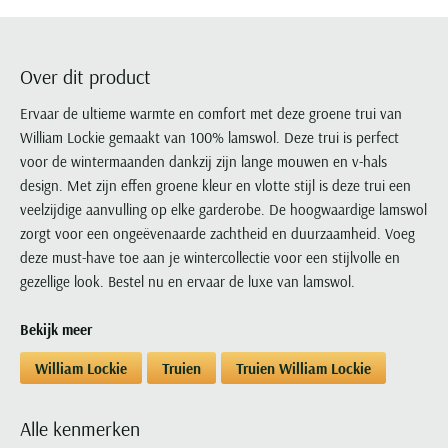
Portofino
PME Legend
Tussenjassen
PME Legend
Polo Ralph Lauren
Pierre Cardin
New Zealand
Lacoste
Profuomo
Polo Ralph Lauren
Bodywarmers
Polo Ralph Lauren
PME Legend
PME Legend
Olymp
Ledub
R2
Portofino
Over dit product
Portofino
Portofino
Polo Ralph Lauren
Paul & Shark
Lyle & Scott
Seidensticker
Reset
Profuomo
Profuomo
Portofino
Ervaar de ultieme warmte en comfort met deze groene trui van
Polo Ralph Lauren
Mac
State of Art
State of Art
William Lockie gemaakt van 100% lamswol. Deze trui is perfect
State of Art
State of Art
Replay
PME Legend
Maerz
voor de wintermaanden dankzij zijn lange mouwen en v-hals
Tommy Hilfiger
Superdry
Superdry
Superdry
Tommy Hilfiger
Profuomo
Magnanni
design. Met zijn effen groene kleur en vlotte stijl is deze trui een
Vanguard
Tenson
Tommy Hilfiger
Thomas Maine
Tramarossa
R2
Mason's
veelzijdige aanvulling op elke garderobe. De hoogwaardige lamswol
Xacus
Tommy Hilfiger
Vanguard
Tommy Hilfiger
Vanguard
zorgt voor een ongeëvenaarde zachtheid en duurzaamheid. Voeg
State of Art
Mc Alson
UBR
deze must-have toe aan je wintercollectie voor een stijlvolle en
Vanguard
Superdry
Meyer
gezellige look. Bestel nu en ervaar de luxe van lamswol.
Populaire kleuren
Vanguard
Grote maten
Deals
William Lockie
Tenson
New Zealand
Wit overhemd heren
Grote maten poloshirts
2e broek voor de helft
Wellington of Billmore
Bekijk meer
Tommy Hilfiger
Zwart overhemd heren
Grote maten herenmode
Populaire materialen
Tramarossa
William Lockie
Truien
Truien William Lockie
Blauw overhemd heren
Populaire merk lijnen
Grote maten
Katoenen trui
North 84
Vanguard
Groen overhemd heren
Meyer Chicago
Grote maten jassen
Populaire kleuren
Lamswollen trui
Olymp
Alle kenmerken
Alle merken sale
Witte polo heren
Meyer Diego
Grote maten winterjassen
Merino wol trui