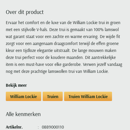
Portofino
PME Legend
Tussenjassen
PME Legend
Polo Ralph Lauren
Pierre Cardin
New Zealand
Lacoste
Over dit product
Profuomo
Polo Ralph Lauren
Bodywarmers
Polo Ralph Lauren
PME Legend
PME Legend
Olymp
Ledub
R2
Portofino
Ervaar het comfort en de luxe van de William Lockie trui in groen
Portofino
Portofino
Polo Ralph Lauren
Paul & Shark
Lyle & Scott
met een stijlvolle V-hals. Deze trui is gemaakt van 100% lamswol
Seidensticker
Reset
Profuomo
Profuomo
Portofino
Polo Ralph Lauren
Mac
wat garant staat voor een zachte en warme ervaring. De wijde fit
State of Art
State of Art
State of Art
State of Art
Replay
PME Legend
Maerz
zorgt voor een aangenaam draagcomfort terwijl de effen groene
Tommy Hilfiger
Superdry
Superdry
Superdry
Tommy Hilfiger
kleur een tijdloze elegantie uitstraalt. De lange mouwen maken
Profuomo
Magnanni
Vanguard
Tenson
deze trui perfect voor de koudere maanden. Dit aantrekkelijke
Tommy Hilfiger
Thomas Maine
Tramarossa
R2
Mason's
item is een must-have voor elke garderobe. Verwen jezelf vandaag
Xacus
Tommy Hilfiger
Vanguard
Tommy Hilfiger
Vanguard
State of Art
Mc Alson
nog met deze prachtige lamswollen trui van William Lockie.
UBR
Vanguard
Superdry
Meyer
Populaire kleuren
Vanguard
Grote maten
Deals
Bekijk meer
William Lockie
Tenson
New Zealand
Wit overhemd heren
Grote maten poloshirts
2e broek voor de helft
Wellington of Billmore
William Lockie
Truien
Truien William Lockie
Tommy Hilfiger
Zwart overhemd heren
Grote maten herenmode
Populaire materialen
Tramarossa
Blauw overhemd heren
Populaire merk lijnen
Grote maten
Katoenen trui
North 84
Alle kenmerken
Vanguard
Groen overhemd heren
Meyer Chicago
Grote maten jassen
Populaire kleuren
Lamswollen trui
Olymp
Alle merken sale
Witte polo heren
Meyer Diego
Grote maten winterjassen
Artikelnr.
0889000110
Merino wol trui