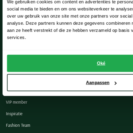
We gebruiken cookies om content en advertenties te persona
Leiderdorp
social media te bieden en om ons websiteverkeer te analyse
Lisse
over uw gebruik van onze site met onze partners voor social
analyse. Deze partners kunnen deze gegevens combineren me
Noordwijk
aan ze heeft verstrekt of die ze hebben verzameld op basis
services.
Oegstgeest
Openingstijden winkels
Oké
Schulte Herenmode
Grote maten herenkleding
Aanpassen
Paul & Shark specialist
VIP member
Inspiratie
Fashion Team