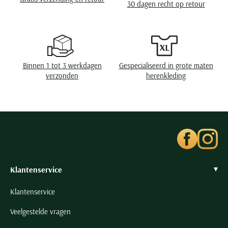
30 dagen recht op retour
Seidensticker
Slater
State of Art
Superdry
Binnen 1 tot 3 werkdagen
Gespecialiseerd in grote maten
Tenson
verzonden
herenkleding
Thomas Maine
Tommy Hilfiger
Tramarossa
UBR
Vanguard
Wellington of Billmore
Klantenservice
William Lockie
Klantenservice
Xacus
Veelgestelde vragen
Alle merken