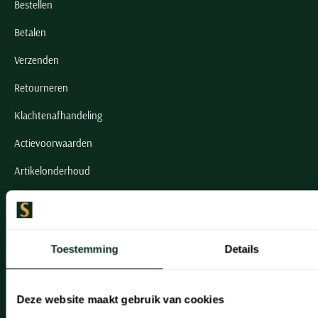
Bestellen
Betalen
Verzenden
Retourneren
Klachtenafhandeling
Actievoorwaarden
Artikelonderhoud
Onze winkels
Onze winkels
Toestemming
Details
Heemstede
Hillegom
Deze website maakt gebruik van cookies