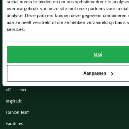
social media te bieden en om ons websiteverkeer te analyse
Lisse
over uw gebruik van onze site met onze partners voor social
analyse. Deze partners kunnen deze gegevens combineren me
Noordwijk
aan ze heeft verstrekt of die ze hebben verzameld op basis
Oegstgeest
services.
Openingstijden winkels
Oké
Schulte Herenmode
Grote maten herenkleding
Aanpassen
Paul & Shark specialist
VIP member
Inspiratie
Fashion Team
Vacatures