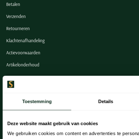
Betalen
Verzenden
Retourneren
Klachtenafhandeling
Actievoorwaarden
Artikelonderhoud
Onze winkels
Onze winkels
Toestemming
Details
Heemstede
Hillegom
Deze website maakt gebruik van cookies
Leiderdorp
We gebruiken cookies om content en advertenties te persona