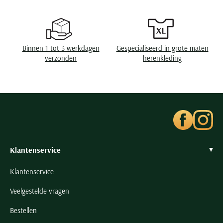
Seidensticker
Slater
State of Art
Binnen 1 tot 3 werkdagen
Gespecialiseerd in grote maten
Superdry
verzonden
herenkleding
Tenson
Thomas Maine
Tommy Hilfiger
Tramarossa
UBR
Vanguard
Klantenservice
Wellington of Billmore
Klantenservice
William Lockie
Veelgestelde vragen
Xacus
Bestellen
Alle merken