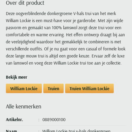
Over dit product
Portofino
PME Legend
Tussenjassen
PME Legend
Polo Ralph Lauren
Pierre Cardin
New Zealand
Lacoste
Profuomo
Polo Ralph Lauren
Deze oogverblindende donkergroene V-hals trui van het merk
Bodywarmers
Polo Ralph Lauren
PME Legend
PME Legend
Olymp
Ledub
William Lockie is een must-have voor je garderobe. Met zijn wijde
R2
Portofino
Portofino
Portofino
Polo Ralph Lauren
Paul & Shark
Lyle & Scott
pasvorm en gemaakt van 100% lamswol zorgt deze trui voor een
Seidensticker
Reset
Profuomo
Profuomo
Portofino
Polo Ralph Lauren
Mac
comfortabele en warme ervaring. Het effen ontwerp draagt bij aan
State of Art
State of Art
State of Art
State of Art
Replay
de veelzijdigheid waardoor het gemakkelijk te combineren is met
PME Legend
Maerz
Tommy Hilfiger
Superdry
verschillende outfits. Of je nu gaat voor een casual of formele look
Superdry
Superdry
Tommy Hilfiger
Profuomo
Magnanni
deze lange mouw trui is altijd een goede keuze. Ervaar zelf de luxe
Vanguard
Tenson
Tommy Hilfiger
Thomas Maine
Tramarossa
R2
Mason's
van lamswol en voeg deze William Lockie trui toe aan je collectie.
Xacus
Tommy Hilfiger
Vanguard
Tommy Hilfiger
Vanguard
State of Art
Mc Alson
UBR
Bekijk meer
Vanguard
Superdry
Meyer
Populaire kleuren
Vanguard
Grote maten
Deals
William Lockie
William Lockie
Truien
Truien William Lockie
Tenson
New Zealand
Wit overhemd heren
Grote maten poloshirts
2e broek voor de helft
Wellington of Billmore
Tommy Hilfiger
Zwart overhemd heren
Grote maten herenmode
Populaire materialen
Alle kenmerken
Tramarossa
Blauw overhemd heren
Populaire merk lijnen
Grote maten
Katoenen trui
North 84
Vanguard
Groen overhemd heren
Meyer Chicago
Grote maten jassen
Artikelnr.
0889000100
Populaire kleuren
Lamswollen trui
Olymp
Alle merken sale
Witte polo heren
Meyer Diego
Grote maten winterjassen
Merino wol trui
Naam
William Lockie trui v-hals donkergroen