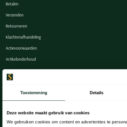
Betalen
Verzenden
Retourneren
Klachtenafhandeling
Actievoorwaarden
Artikelonderhoud
Onze winkels
Onze winkels
Toestemming
Details
Heemstede
Hillegom
Deze website maakt gebruik van cookies
Leiderdorp
We gebruiken cookies om content en advertenties te persona