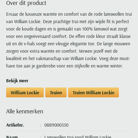
Over dit product
Portofino
PME Legend
Tussenjassen
PME Legend
Polo Ralph Lauren
Pierre Cardin
New Zealand
Lacoste
Profuomo
Polo Ralph Lauren
Ervaar de luxueuze warmte en comfort van de rode lamswollen trui
Bodywarmers
Polo Ralph Lauren
PME Legend
PME Legend
Olymp
Ledub
van William Lockie. Deze prachtige trui met zijn wijde fit is perfect
R2
Portofino
Portofino
Portofino
Polo Ralph Lauren
Paul & Shark
Lyle & Scott
voor de koude dagen en is gemaakt van 100% lamswol wat zorgt
Seidensticker
Reset
Profuomo
Profuomo
Portofino
Polo Ralph Lauren
Mac
voor een ongeëvenaard comfort. De effen rode kleur straalt klasse
State of Art
State of Art
State of Art
State of Art
Replay
uit en de v-hals voegt een vleugje elegantie toe. De lange mouwen
PME Legend
Maerz
Tommy Hilfiger
Superdry
zorgen voor extra warmte en comfort. Verwen jezelf met de
Superdry
Superdry
Tommy Hilfiger
Profuomo
Magnanni
kwaliteit en het vakmanschap van William Lockie. Voeg deze must-
Vanguard
Tenson
Tommy Hilfiger
Thomas Maine
Tramarossa
R2
Mason's
have toe aan je garderobe voor een stijlvolle en warme winter.
Xacus
Tommy Hilfiger
Vanguard
Tommy Hilfiger
Vanguard
State of Art
Mc Alson
UBR
Bekijk meer
Vanguard
Superdry
Meyer
Populaire kleuren
Vanguard
Grote maten
Deals
William Lockie
William Lockie
Truien
Truien William Lockie
Tenson
New Zealand
Wit overhemd heren
Grote maten poloshirts
2e broek voor de helft
Wellington of Billmore
Tommy Hilfiger
Zwart overhemd heren
Grote maten herenmode
Populaire materialen
Alle kenmerken
Tramarossa
Blauw overhemd heren
Populaire merk lijnen
Grote maten
Katoenen trui
North 84
Vanguard
Groen overhemd heren
Meyer Chicago
Grote maten jassen
Artikelnr.
0889000350
Populaire kleuren
Lamswollen trui
Olymp
Alle merken sale
Witte polo heren
Meyer Diego
Grote maten winterjassen
Merino wol trui
Naam
Lamswollen trui rood William Lockie