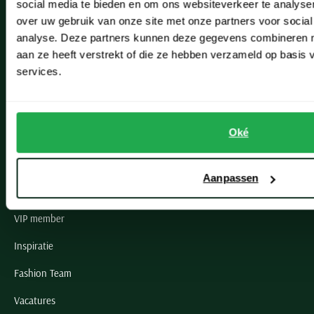
social media te bieden en om ons websiteverkeer te analyse
Lisse
over uw gebruik van onze site met onze partners voor social
analyse. Deze partners kunnen deze gegevens combineren me
Noordwijk
aan ze heeft verstrekt of die ze hebben verzameld op basis
Oegstgeest
services.
Openingstijden winkels
Oké
Schulte Herenmode
Grote maten herenkleding
Aanpassen
Paul & Shark specialist
VIP member
Inspiratie
Fashion Team
Vacatures