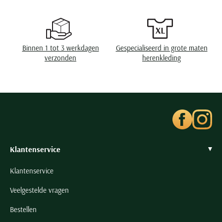
Seidensticker
Slater
State of Art
Binnen 1 tot 3 werkdagen
Gespecialiseerd in grote maten
Superdry
verzonden
herenkleding
Tenson
Thomas Maine
Tommy Hilfiger
Tramarossa
UBR
Vanguard
Klantenservice
Wellington of Billmore
Klantenservice
William Lockie
Veelgestelde vragen
Xacus
Bestellen
Alle merken