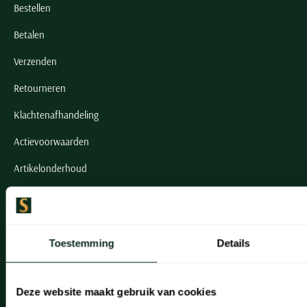
Bestellen
Betalen
Verzenden
Retourneren
Klachtenafhandeling
Actievoorwaarden
Artikelonderhoud
Onze winkels
Onze winkels
Toestemming
Details
Heemstede
Hillegom
Deze website maakt gebruik van cookies