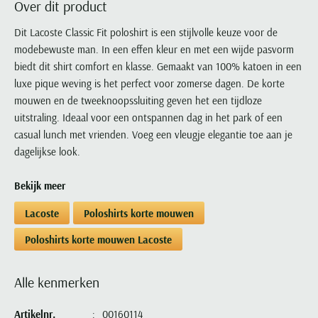
Over dit product
Portofino
PME Legend
Tussenjassen
PME Legend
Polo Ralph Lauren
Pierre Cardin
New Zealand
Lacoste
Profuomo
Polo Ralph Lauren
Dit Lacoste Classic Fit poloshirt is een stijlvolle keuze voor de
Bodywarmers
Polo Ralph Lauren
PME Legend
PME Legend
Olymp
Ledub
modebewuste man. In een effen kleur en met een wijde pasvorm
R2
Portofino
Portofino
Portofino
Polo Ralph Lauren
Paul & Shark
Lyle & Scott
biedt dit shirt comfort en klasse. Gemaakt van 100% katoen in een
Seidensticker
Reset
Profuomo
Profuomo
Portofino
Polo Ralph Lauren
Mac
luxe pique weving is het perfect voor zomerse dagen. De korte
State of Art
State of Art
State of Art
State of Art
Replay
mouwen en de tweeknoopssluiting geven het een tijdloze
PME Legend
Maerz
Tommy Hilfiger
Superdry
uitstraling. Ideaal voor een ontspannen dag in het park of een
Superdry
Superdry
Tommy Hilfiger
Profuomo
Magnanni
casual lunch met vrienden. Voeg een vleugje elegantie toe aan je
Vanguard
Tenson
Tommy Hilfiger
Thomas Maine
Tramarossa
R2
Mason's
dagelijkse look.
Xacus
Tommy Hilfiger
Vanguard
Tommy Hilfiger
Vanguard
State of Art
Mc Alson
UBR
Bekijk meer
Vanguard
Superdry
Meyer
Populaire kleuren
Vanguard
Grote maten
Deals
William Lockie
Lacoste
Poloshirts korte mouwen
Tenson
New Zealand
Wit overhemd heren
Grote maten poloshirts
2e broek voor de helft
Wellington of Billmore
Tommy Hilfiger
Poloshirts korte mouwen Lacoste
Zwart overhemd heren
Grote maten herenmode
Populaire materialen
Tramarossa
Blauw overhemd heren
Populaire merk lijnen
Grote maten
Katoenen trui
North 84
Alle kenmerken
Vanguard
Groen overhemd heren
Meyer Chicago
Grote maten jassen
Populaire kleuren
Lamswollen trui
Olymp
Alle merken sale
Witte polo heren
Meyer Diego
Grote maten winterjassen
Artikelnr.
00160114
Merino wol trui