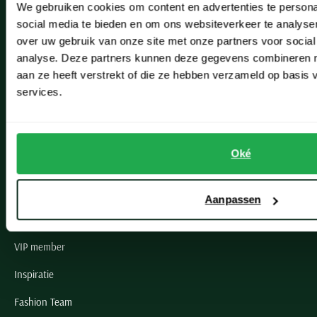
We gebruiken cookies om content en advertenties te persona
Leiderdorp
social media te bieden en om ons websiteverkeer te analyse
Lisse
over uw gebruik van onze site met onze partners voor social
analyse. Deze partners kunnen deze gegevens combineren me
Noordwijk
aan ze heeft verstrekt of die ze hebben verzameld op basis
services.
Oegstgeest
Openingstijden winkels
Oké
Schulte Herenmode
Grote maten herenkleding
Aanpassen
Paul & Shark specialist
VIP member
Inspiratie
Fashion Team