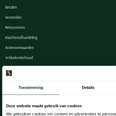
Betalen
Verzenden
Retourneren
Klachtenafhandeling
Actievoorwaarden
Artikelonderhoud
Onze winkels
Onze winkels
Toestemming
Details
Heemstede
Hillegom
Deze website maakt gebruik van cookies
Leiderdorp
We gebruiken cookies om content en advertenties te persona