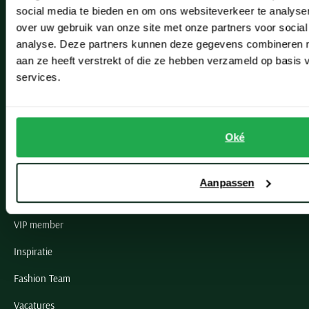
social media te bieden en om ons websiteverkeer te analyse
Lisse
over uw gebruik van onze site met onze partners voor social
analyse. Deze partners kunnen deze gegevens combineren me
Noordwijk
aan ze heeft verstrekt of die ze hebben verzameld op basis
Oegstgeest
services.
Openingstijden winkels
Oké
Schulte Herenmode
Grote maten herenkleding
Aanpassen
Paul & Shark specialist
VIP member
Inspiratie
Fashion Team
Vacatures