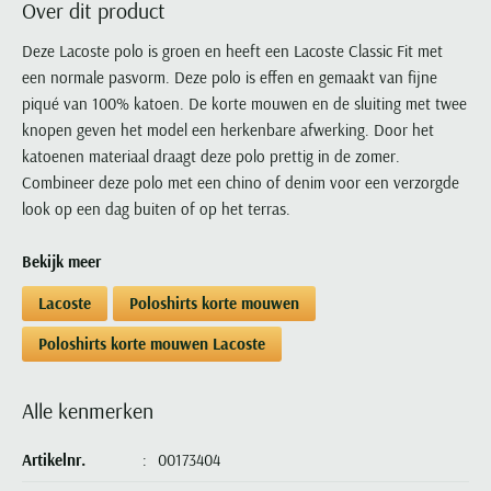
Over dit product
Portofino
PME Legend
Tussenjassen
PME Legend
Polo Ralph Lauren
Pierre Cardin
New Zealand
Lacoste
Profuomo
Polo Ralph Lauren
Deze Lacoste polo is groen en heeft een Lacoste Classic Fit met
Bodywarmers
Polo Ralph Lauren
PME Legend
PME Legend
Olymp
Ledub
een normale pasvorm. Deze polo is effen en gemaakt van fijne
R2
Portofino
Portofino
Portofino
Polo Ralph Lauren
Paul & Shark
Lyle & Scott
piqué van 100% katoen. De korte mouwen en de sluiting met twee
Seidensticker
Reset
Profuomo
Profuomo
Portofino
Polo Ralph Lauren
Mac
knopen geven het model een herkenbare afwerking. Door het
State of Art
State of Art
State of Art
State of Art
Replay
katoenen materiaal draagt deze polo prettig in de zomer.
PME Legend
Maerz
Tommy Hilfiger
Superdry
Combineer deze polo met een chino of denim voor een verzorgde
Superdry
Superdry
Tommy Hilfiger
Profuomo
Magnanni
look op een dag buiten of op het terras.
Vanguard
Tenson
Tommy Hilfiger
Thomas Maine
Tramarossa
R2
Mason's
Xacus
Tommy Hilfiger
Vanguard
Tommy Hilfiger
Vanguard
Bekijk meer
State of Art
Mc Alson
UBR
Vanguard
Superdry
Meyer
Lacoste
Poloshirts korte mouwen
Populaire kleuren
Vanguard
Grote maten
Deals
William Lockie
Tenson
New Zealand
Wit overhemd heren
Poloshirts korte mouwen Lacoste
Grote maten poloshirts
2e broek voor de helft
Wellington of Billmore
Tommy Hilfiger
Zwart overhemd heren
Grote maten herenmode
Populaire materialen
Tramarossa
Alle kenmerken
Blauw overhemd heren
Populaire merk lijnen
Grote maten
Katoenen trui
North 84
Vanguard
Groen overhemd heren
Meyer Chicago
Grote maten jassen
Populaire kleuren
Lamswollen trui
Artikelnr.
00173404
Olymp
Alle merken sale
Witte polo heren
Meyer Diego
Grote maten winterjassen
Merino wol trui